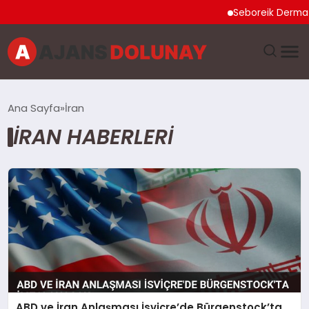
Seboreik Dermatit Ne
DÜNYA
Ana Sayfa
İran
İRAN HABERLERI
EĞITIM
EKONOMI
GENEL
GÜNCEL
MAGAZIN
ABD ve İran Anlaşması İsviçre’de Bürgenstock’ta