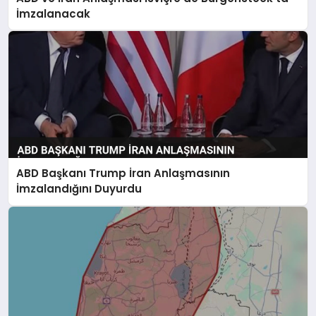
SAĞLIK
İmzalanacak
SIYASET
SPOR
YAŞAM
ABD Başkanı Trump İran Anlaşmasının
İmzalandığını Duyurdu