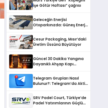
Mars Türkiye’den “Köpeğini
İşe Götür Haftası” çağrısı
Geleceğin Enerjisi
Otoparkınızda: Güneş Enerjili
Carport (Solar Otopark)
Nedir?
Cesur Packaging, Mısır’daki
Üretim Üssünü Büyütüyor
Güncel 30 Dakika Yangına
Dayanıklı Ahşap Kapı
Fiyatları
Telegram Grupları Nasıl
Bulunur?: Telegram’da Aktif
Topluluk Bulmanın Yolları
SRV Padel Court, Türkiye’de
Padel Yatırımlarının Güçlü