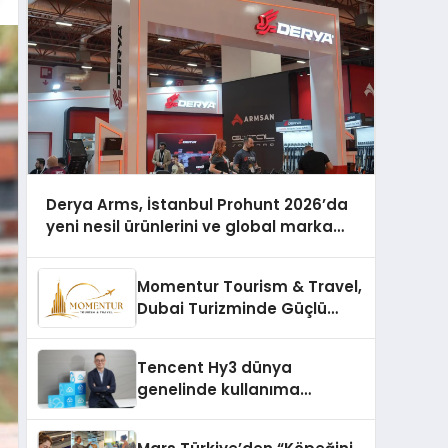
Derya Arms, İstanbul Prohunt 2026’da
yeni nesil ürünlerini ve global marka
vizyonunu sergiledi
Momentur Tourism & Travel,
Dubai Turizminde Güçlü
Operasyon Ağıyla Fark
Yaratıyor
Tencent Hy3 dünya
genelinde kullanıma
sunuldu