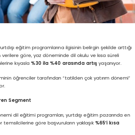
urtdışı eğitim programlarına ilgisinin belirgin şekilde arttığı
n verilere göre, yaz döneminde dil okulu ve kısa süreli
lerine kıyasla
%30 ila %40 arasında artış
yaşanıyor.
inin öğrenciler tarafından “tatilden çok yatırım dönemi”
or.
ören Segment
emi dil eğitimi programları, yurtdışı eğitim pazarında en
r temsilcilerine göre başvuruların yaklaşık
%65’i kısa