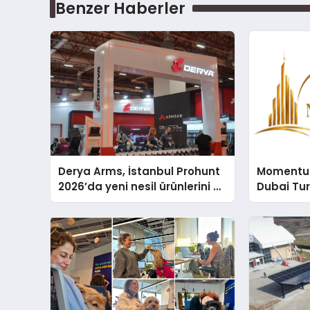
Benzer Haberler
Derya Arms, İstanbul Prohunt
Momentur
2026’da yeni nesil ürünlerini ve
Dubai Tu
global marka vizyonunu
Operasyo
sergiledi
Yaratıyor