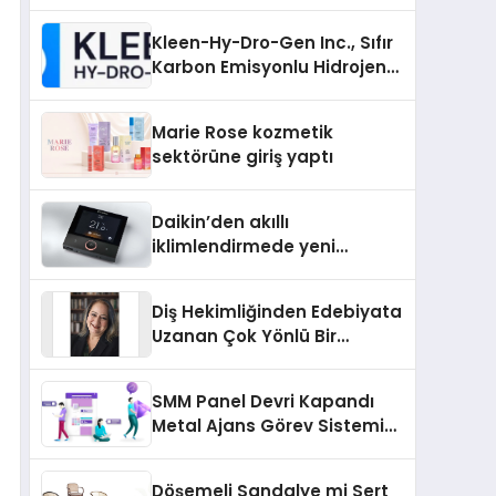
Markası Olmayı Sürdürüyor
Kleen-Hy-Dro-Gen Inc., Sıfır
Karbon Emisyonlu Hidrojen
Isıtma Teknolojisinde ISO ve
TSSA Düzenleyici Onaylarını
Marie Rose kozmetik
Aldı
sektörüne giriş yaptı
Daikin’den akıllı
iklimlendirmede yeni
dönem: Madoka Plus
Türkiye’de
Diş Hekimliğinden Edebiyata
Uzanan Çok Yönlü Bir
Yaşam: Yeşim Şahin Yaman
SMM Panel Devri Kapandı
Metal Ajans Görev Sistemi
İle Tanışın
Döşemeli Sandalye mi Sert