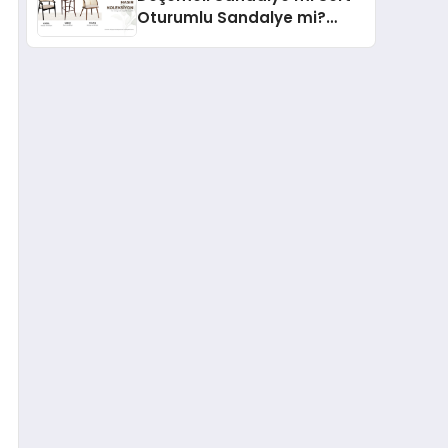
Oturumlu Sandalye mi?
Hangisi Daha Konforlu?