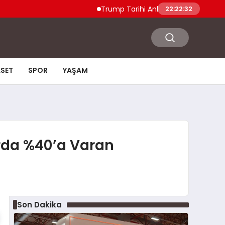
Trump Tarihi Anlaşma Duyurdu Hamas ve İsl
22:22:33
ASET
SPOR
YAŞAM
arda %40’a Varan
Son Dakika