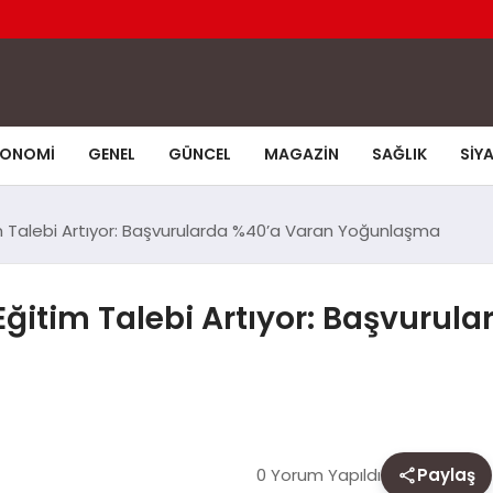
KONOMI
GENEL
GÜNCEL
MAGAZIN
SAĞLIK
SIY
m Talebi Artıyor: Başvurularda %40’a Varan Yoğunlaşma
ğitim Talebi Artıyor: Başvurul
0 Yorum Yapıldı
Paylaş