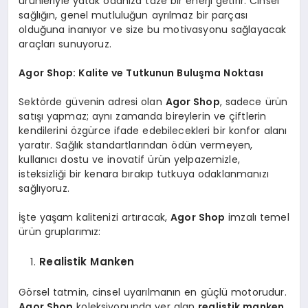
ürünleriyle yatak odanıza taze bir enerji getirir. Cinsel
sağlığın, genel mutluluğun ayrılmaz bir parçası
olduğuna inanıyor ve size bu motivasyonu sağlayacak
araçları sunuyoruz.
Agor Shop: Kalite ve Tutkunun Buluşma Noktası
Sektörde güvenin adresi olan
Agor Shop
, sadece ürün
satışı yapmaz; aynı zamanda bireylerin ve çiftlerin
kendilerini özgürce ifade edebilecekleri bir konfor alanı
yaratır. Sağlık standartlarından ödün vermeyen,
kullanıcı dostu ve inovatif ürün yelpazemizle,
isteksizliği bir kenara bırakıp tutkuya odaklanmanızı
sağlıyoruz.
İşte yaşam kalitenizi artıracak,
Agor Shop
imzalı temel
ürün gruplarımız:
Realistik Manken
Görsel tatmin, cinsel uyarılmanın en güçlü motorudur.
Agor Shop
koleksiyonunda yer alan
realistik manken