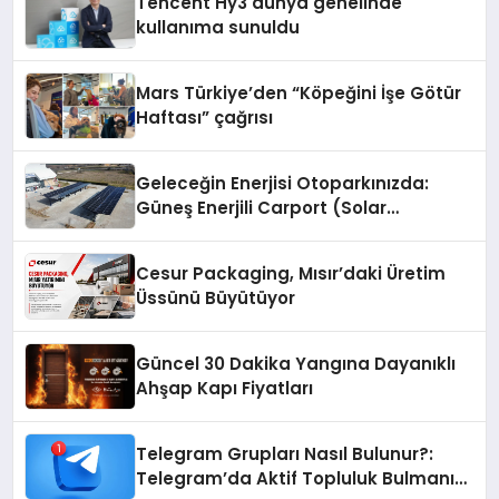
Tencent Hy3 dünya genelinde
kullanıma sunuldu
Mars Türkiye’den “Köpeğini İşe Götür
Haftası” çağrısı
Geleceğin Enerjisi Otoparkınızda:
Güneş Enerjili Carport (Solar
Otopark) Nedir?
Cesur Packaging, Mısır’daki Üretim
Üssünü Büyütüyor
Güncel 30 Dakika Yangına Dayanıklı
Ahşap Kapı Fiyatları
Telegram Grupları Nasıl Bulunur?:
Telegram’da Aktif Topluluk Bulmanın