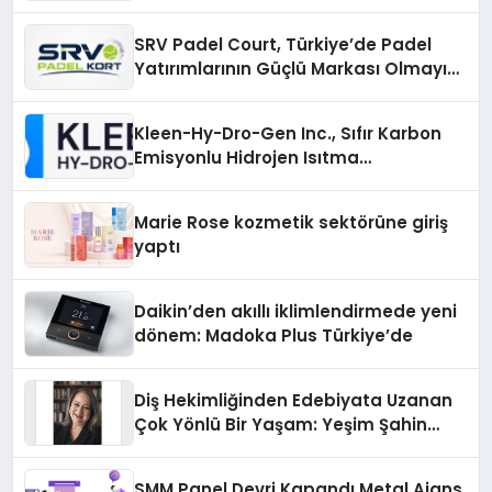
Yolları
SRV Padel Court, Türkiye’de Padel
Yatırımlarının Güçlü Markası Olmayı
Sürdürüyor
Kleen-Hy-Dro-Gen Inc., Sıfır Karbon
Emisyonlu Hidrojen Isıtma
Teknolojisinde ISO ve TSSA
Düzenleyici Onaylarını Aldı
Marie Rose kozmetik sektörüne giriş
yaptı
Daikin’den akıllı iklimlendirmede yeni
dönem: Madoka Plus Türkiye’de
Diş Hekimliğinden Edebiyata Uzanan
Çok Yönlü Bir Yaşam: Yeşim Şahin
Yaman
SMM Panel Devri Kapandı Metal Ajans