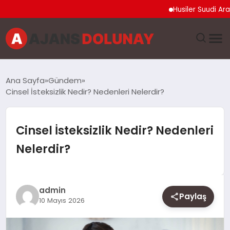
Husiler Suudi Arabistan
DÜNYA
Ana Sayfa
Gündem
Cinsel İsteksizlik Nedir? Nedenleri Nelerdir?
EĞITIM
EKONOMI
Cinsel İsteksizlik Nedir? Nedenleri
Nelerdir?
GENEL
GÜNCEL
admin
Paylaş
10 Mayıs 2026
MAGAZIN