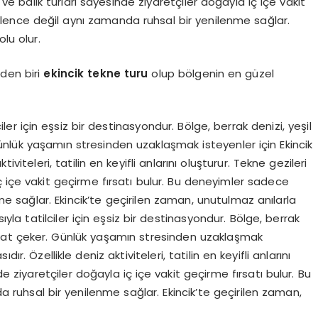
ri ve balık turları sayesinde ziyaretçiler doğayla iç içe vakit
lence değil aynı zamanda ruhsal bir yenilenme sağlar.
lu olur.
den biri
ekincik tekne turu
olup bölgenin en güzel
lciler için eşsiz bir destinasyondur. Bölge, berrak denizi, yeşil
ünlük yaşamın stresinden uzaklaşmak isteyenler için Ekincik
viteleri, tatilin en keyifli anlarını oluşturur. Tekne gezileri
iç içe vakit geçirme fırsatı bulur. Bu deneyimler sadece
e sağlar. Ekincik’te geçirilen zaman, unutulmaz anılarla
ısıyla tatilciler için eşsiz bir destinasyondur. Bölge, berrak
ikkat çeker. Günlük yaşamın stresinden uzaklaşmak
r. Özellikle deniz aktiviteleri, tatilin en keyifli anlarını
de ziyaretçiler doğayla iç içe vakit geçirme fırsatı bulur. Bu
uhsal bir yenilenme sağlar. Ekincik’te geçirilen zaman,