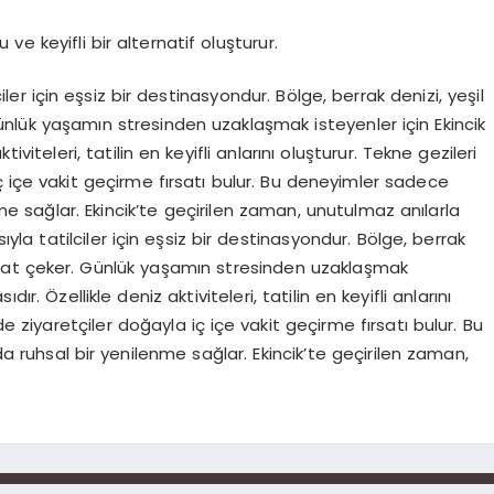
 ve keyifli bir alternatif oluşturur.
lciler için eşsiz bir destinasyondur. Bölge, berrak denizi, yeşil
ünlük yaşamın stresinden uzaklaşmak isteyenler için Ekincik
viteleri, tatilin en keyifli anlarını oluşturur. Tekne gezileri
iç içe vakit geçirme fırsatı bulur. Bu deneyimler sadece
e sağlar. Ekincik’te geçirilen zaman, unutulmaz anılarla
ısıyla tatilciler için eşsiz bir destinasyondur. Bölge, berrak
ikkat çeker. Günlük yaşamın stresinden uzaklaşmak
r. Özellikle deniz aktiviteleri, tatilin en keyifli anlarını
de ziyaretçiler doğayla iç içe vakit geçirme fırsatı bulur. Bu
uhsal bir yenilenme sağlar. Ekincik’te geçirilen zaman,