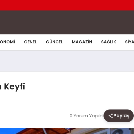
KONOMI
GENEL
GÜNCEL
MAGAZIN
SAĞLIK
SIY
 Keyfi
0 Yorum Yapıldı
Paylaş