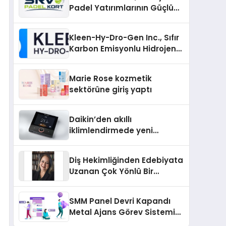
Padel Yatırımlarının Güçlü
Markası Olmayı Sürdürüyor
Kleen-Hy-Dro-Gen Inc., Sıfır
Karbon Emisyonlu Hidrojen
Isıtma Teknolojisinde ISO ve
TSSA Düzenleyici Onaylarını
Marie Rose kozmetik
Aldı
sektörüne giriş yaptı
Daikin’den akıllı
iklimlendirmede yeni
dönem: Madoka Plus
Türkiye’de
Diş Hekimliğinden Edebiyata
Uzanan Çok Yönlü Bir
Yaşam: Yeşim Şahin Yaman
SMM Panel Devri Kapandı
Metal Ajans Görev Sistemi
İle Tanışın