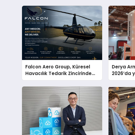
Falcon Aero Group, Küresel
Derya Arm
Havacılık Tedarik Zincirinde
2026’da ye
Türkiye’den Dünyaya Açılıyor
global m
sergiledi