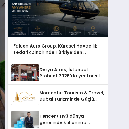
Falcon Aero Group, Küresel Havacılık
Tedarik Zincirinde Türkiye’den
Dünyaya Açılıyor
Derya Arms, İstanbul
Prohunt 2026’da yeni nesil
ürünlerini ve global marka
vizyonunu sergiledi
Momentur Tourism & Travel,
Dubai Turizminde Güçlü
Operasyon Ağıyla Fark
Yaratıyor
Tencent Hy3 dünya
genelinde kullanıma
sunuldu