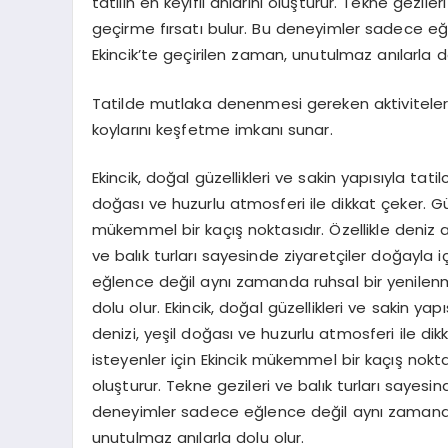
tatilin en keyifli anlarını oluşturur. Tekne gezile
geçirme fırsatı bulur. Bu deneyimler sadece eğ
Ekincik’te geçirilen zaman, unutulmaz anılarla do
Tatilde mutlaka denenmesi gereken aktiviteler
koylarını keşfetme imkanı sunar.
Ekincik, doğal güzellikleri ve sakin yapısıyla tati
doğası ve huzurlu atmosferi ile dikkat çeker. G
mükemmel bir kaçış noktasıdır. Özellikle deniz akti
ve balık turları sayesinde ziyaretçiler doğayla 
eğlence değil aynı zamanda ruhsal bir yenilenm
dolu olur. Ekincik, doğal güzellikleri ve sakin yap
denizi, yeşil doğası ve huzurlu atmosferi ile d
isteyenler için Ekincik mükemmel bir kaçış noktasıdı
oluşturur. Tekne gezileri ve balık turları sayesin
deneyimler sadece eğlence değil aynı zamanda r
unutulmaz anılarla dolu olur.