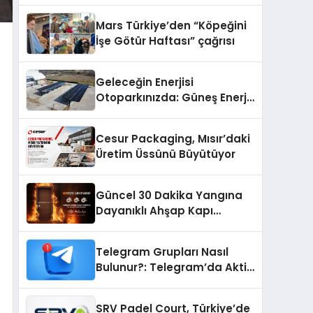
Mars Türkiye’den “Köpeğini
İşe Götür Haftası” çağrısı
Geleceğin Enerjisi
Otoparkınızda: Güneş Enerjili
Carport (Solar Otopark)
Nedir?
Cesur Packaging, Mısır’daki
Üretim Üssünü Büyütüyor
Güncel 30 Dakika Yangına
Dayanıklı Ahşap Kapı
Fiyatları
Telegram Grupları Nasıl
Bulunur?: Telegram’da Aktif
Topluluk Bulmanın Yolları
SRV Padel Court, Türkiye’de