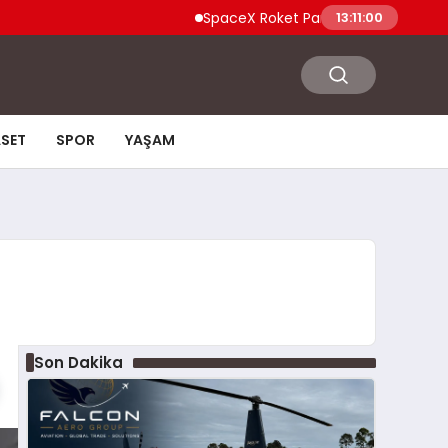
SpaceX Roket Parçası Ay’a Çarptı Enkaz Bu
13:11:01
ASET
SPOR
YAŞAM
Son Dakika