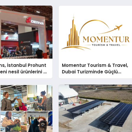
s, İstanbul Prohunt
Momentur Tourism & Travel,
ni nesil ürünlerini ve
Dubai Turizminde Güçlü
arka vizyonunu
Operasyon Ağıyla Fark
Yaratıyor