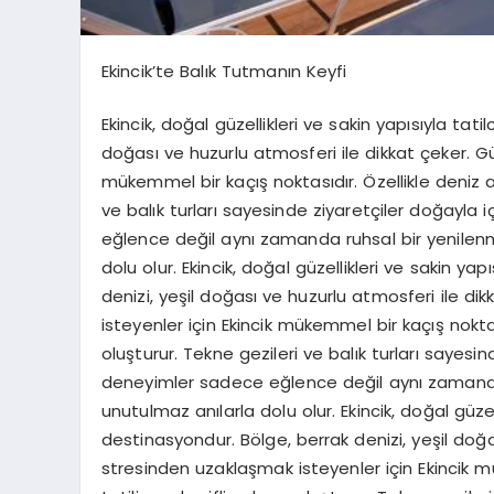
Ekincik’te Balık Tutmanın Keyfi
Ekincik, doğal güzellikleri ve sakin yapısıyla tati
doğası ve huzurlu atmosferi ile dikkat çeker. G
mükemmel bir kaçış noktasıdır. Özellikle deniz akti
ve balık turları sayesinde ziyaretçiler doğayla 
eğlence değil aynı zamanda ruhsal bir yenilenm
dolu olur. Ekincik, doğal güzellikleri ve sakin yap
denizi, yeşil doğası ve huzurlu atmosferi ile d
isteyenler için Ekincik mükemmel bir kaçış noktasıdı
oluşturur. Tekne gezileri ve balık turları sayesin
deneyimler sadece eğlence değil aynı zamanda r
unutulmaz anılarla dolu olur. Ekincik, doğal güzelli
destinasyondur. Bölge, berrak denizi, yeşil doğ
stresinden uzaklaşmak isteyenler için Ekincik mük