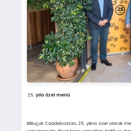
yıla özel menü
BiBuçuk Caddebostan, 25. yılına özel olarak menü
yeni menüde, Bowl kase yemekleri, hafif ve denge