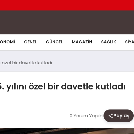
KONOMI
GENEL
GÜNCEL
MAGAZIN
SAĞLIK
SIY
 özel bir davetle kutladı
ılını özel bir davetle kutladı
0 Yorum Yapıldı
Paylaş