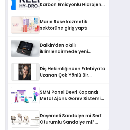
Karbon Emisyonlu Hidrojen
Isıtma Teknolojisinde ISO ve
TSSA Düzenleyici Onaylarını
Marie Rose kozmetik
Aldı
sektörüne giriş yaptı
Daikin’den akıllı
iklimlendirmede yeni
dönem: Madoka Plus
Türkiye’de
Diş Hekimliğinden Edebiyata
Uzanan Çok Yönlü Bir
Yaşam: Yeşim Şahin Yaman
SMM Panel Devri Kapandı
Metal Ajans Görev Sistemi
İle Tanışın
Döşemeli Sandalye mi Sert
Oturumlu Sandalye mi?
Hangisi Daha Konforlu?