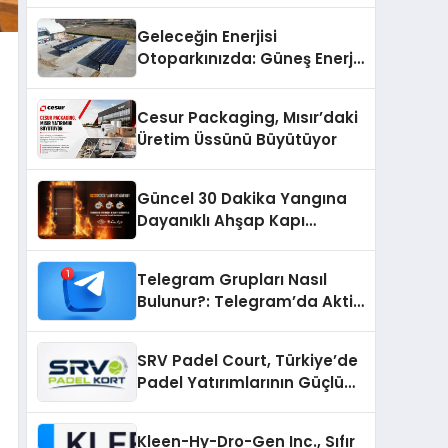
Geleceğin Enerjisi
Otoparkınızda: Güneş Enerjili
Carport (Solar Otopark)
Nedir?
Cesur Packaging, Mısır’daki
Üretim Üssünü Büyütüyor
Güncel 30 Dakika Yangına
Dayanıklı Ahşap Kapı
Fiyatları
Telegram Grupları Nasıl
Bulunur?: Telegram’da Aktif
Topluluk Bulmanın Yolları
SRV Padel Court, Türkiye’de
Padel Yatırımlarının Güçlü
Markası Olmayı Sürdürüyor
Kleen-Hy-Dro-Gen Inc., Sıfır