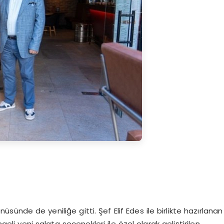
sünde de yeniliğe gitti. Şef Elif Edes ile birlikte hazırlanan
li yeni salata seçenekleri ile özel olarak geliştirilen