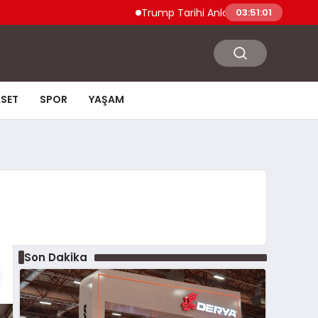
Trump Tarihi Anlaşma Duyurdu Hamas ve İslami
03:51:03
ASET
SPOR
YAŞAM
Son Dakika