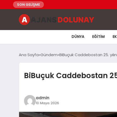
SON GELİŞME
DÜNYA
EĞITIM
E
Ana Sayfa
Gündem
BiBuçuk Caddebostan 25. yılını
BiBuçuk Caddebostan 25. y
admin
10 Mayıs 2026