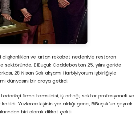
i alışkanlıkları ve artan rekabet nedeniyle restoran
me sektöründe, BiBuçuk Caddebostan 25. yılını geride
ası, 28 Nisan Salı akşamı Harbiyiyorum işbirliğiyle
i dünyasını bir araya getirdi.
edarikçi firma temsilcisi, iş ortağı, sektör profesyoneli ve
katıldı. Yüzlerce kişinin yer aldığı gece, BiBuçuk’un çeyrek
rından biri olarak dikkat çekti.