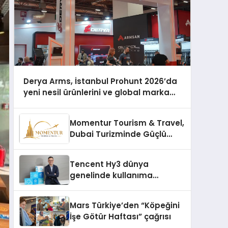
Derya Arms, İstanbul Prohunt 2026’da
yeni nesil ürünlerini ve global marka
vizyonunu sergiledi
Momentur Tourism & Travel,
Dubai Turizminde Güçlü
Operasyon Ağıyla Fark
Yaratıyor
Tencent Hy3 dünya
genelinde kullanıma
sunuldu
Mars Türkiye’den “Köpeğini
İşe Götür Haftası” çağrısı