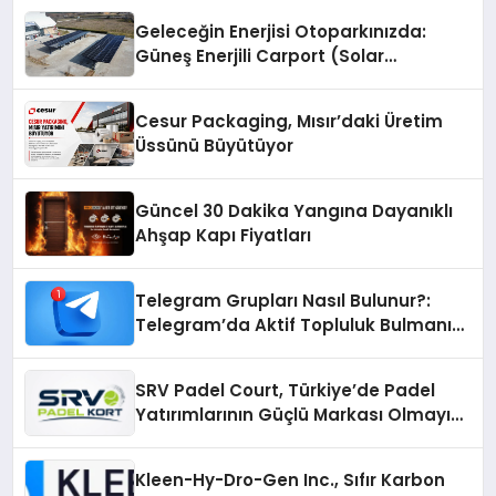
Geleceğin Enerjisi Otoparkınızda:
Güneş Enerjili Carport (Solar
Otopark) Nedir?
Cesur Packaging, Mısır’daki Üretim
Üssünü Büyütüyor
Güncel 30 Dakika Yangına Dayanıklı
Ahşap Kapı Fiyatları
Telegram Grupları Nasıl Bulunur?:
Telegram’da Aktif Topluluk Bulmanın
Yolları
SRV Padel Court, Türkiye’de Padel
Yatırımlarının Güçlü Markası Olmayı
Sürdürüyor
Kleen-Hy-Dro-Gen Inc., Sıfır Karbon