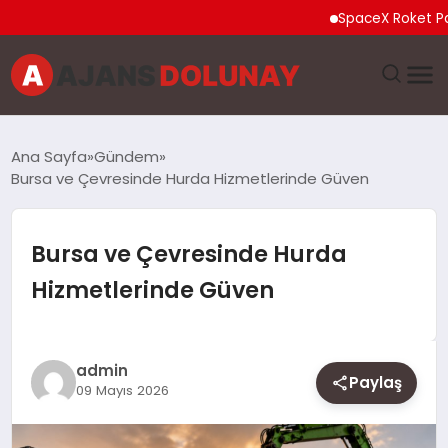
SpaceX Roket Parçası A
DÜNYA
Ana Sayfa
Gündem
Bursa ve Çevresinde Hurda Hizmetlerinde Güven
EĞITIM
EKONOMI
Bursa ve Çevresinde Hurda
Hizmetlerinde Güven
GENEL
GÜNCEL
admin
Paylaş
09 Mayıs 2026
MAGAZIN