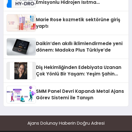
Emisyonlu Hidrojen Isıtma
Teknolojisinde ISO ve TSSA
Düzenleyici Onaylarını Aldı
Marie Rose kozmetik sektörüne giriş
yaptı
Daikin’den akıllı iklimlendirmede yeni
dönem: Madoka Plus Türkiye’de
Diş Hekimliğinden Edebiyata Uzanan
Çok Yönlü Bir Yaşam: Yeşim Şahin
Yaman
SMM Panel Devri Kapandı Metal Ajans
Görev Sistemi İle Tanışın
Ajans Dolunay Haberin Doğru Adresi