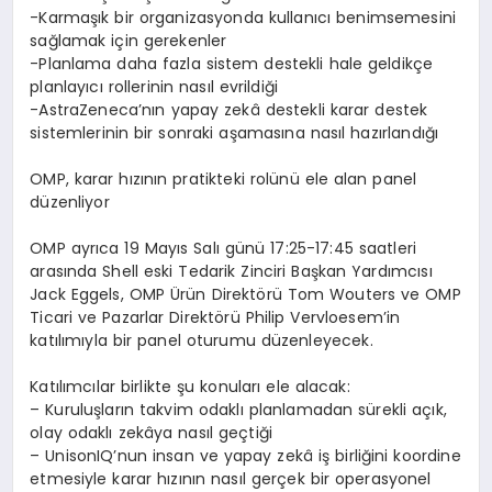
-Karma
şı
k bir organizasyonda kullan
ı
c
ı
benimsemesini
sa
ğ
lamak i
ç
in gerekenler
-Planlama daha fazla sistem destekli hale geldik
ç
e
planlay
ı
c
ı
rollerinin nas
ı
l evrildi
ğ
i
-AstraZeneca
’
n
ı
n yapay zek
â
destekli karar destek
sistemlerinin bir sonraki a
ş
amas
ı
na nas
ı
l haz
ı
rland
ığı
OMP, karar h
ı
z
ı
n
ı
n pratikteki rol
ü
n
ü
ele alan panel
d
ü
zenliyor
OMP ayr
ı
ca
19 May
ı
s Sal
ı
g
ü
n
ü
17:25-17:45 saatleri
aras
ı
nda
Shell eski Tedarik Zinciri Ba
ş
kan Yard
ı
mc
ı
s
ı
Jack Eggels
, OMP
Ü
r
ü
n Direkt
ö
r
ü
Tom Wouters
ve OMP
Ticari ve Pazarlar Direkt
ö
r
ü
Philip Vervloesem
’
in
kat
ı
l
ı
m
ı
yla bir panel oturumu d
ü
zenleyecek.
Kat
ı
l
ı
mc
ı
lar birlikte
ş
u konular
ı
ele alacak:
–
Kurulu
ş
lar
ı
n takvim odakl
ı
planlamadan s
ü
rekli a
çı
k,
olay odakl
ı
zek
â
ya nas
ı
l ge
ç
ti
ğ
i
–
UnisonIQ
’
nun insan ve yapay zek
â
i
ş
birli
ğ
ini koordine
etmesiyle karar h
ı
z
ı
n
ı
n nas
ı
l ger
ç
ek bir operasyonel