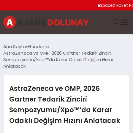
SpaceX Roket Parçası A
DÜNYA
Ana Sayfa
Gündem
AstraZeneca ve OMP, 2026 Gartner Tedarik Zinciri
EĞITIM
Sempozyumu/Xpo™’da Karar Odaklı Değişim Hızını
Anlatacak
EKONOMI
AstraZeneca ve OMP, 2026
GENEL
Gartner Tedarik Zinciri
GÜNCEL
Sempozyumu/Xpo™’da Karar
MAGAZIN
Odaklı Değişim Hızını Anlatacak