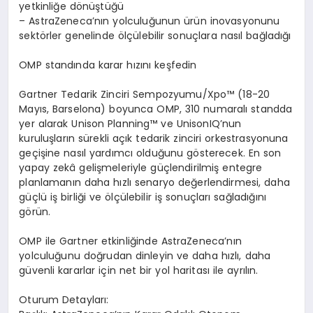
yetkinli
ğ
e d
ö
n
üş
t
üğü
–
AstraZeneca
’
n
ı
n yolculu
ğ
unun
ü
r
ü
n inovasyonunu
sekt
ö
rler genelinde
ö
l
çü
lebilir sonu
ç
lara nas
ı
l ba
ğ
lad
ığı
OMP stand
ı
nda karar h
ı
z
ı
n
ı
ke
ş
fedin
Gartner Tedarik Zinciri Sempozyumu/Xpo
™
(18-20
May
ı
s, Barselona) boyunca OMP, 310 numaral
ı
standda
yer alarak Unison Planning
™
ve UnisonIQ
’
nun
kurulu
ş
lar
ı
n s
ü
rekli a
çı
k tedarik zinciri orkestrasyonuna
ge
ç
i
ş
ine nas
ı
l yard
ı
mc
ı
oldu
ğ
unu g
ö
sterecek. En son
yapay zek
â
geli
ş
meleriyle g
üç
lendirilmi
ş
entegre
planlaman
ı
n daha h
ı
zl
ı
senaryo de
ğ
erlendirmesi, daha
g
üç
l
ü
i
ş
birli
ğ
i ve
ö
l
çü
lebilir i
ş
sonu
ç
lar
ı
sa
ğ
lad
ığı
n
ı
g
ö
r
ü
n.
OMP ile Gartner etkinli
ğ
inde AstraZeneca
’
n
ı
n
yolculu
ğ
unu do
ğ
rudan dinleyin ve daha h
ı
zl
ı
, daha
g
ü
venli kararlar i
ç
in net bir yol haritas
ı
ile ayr
ı
l
ı
n.
Oturum
Detaylar
ı
: