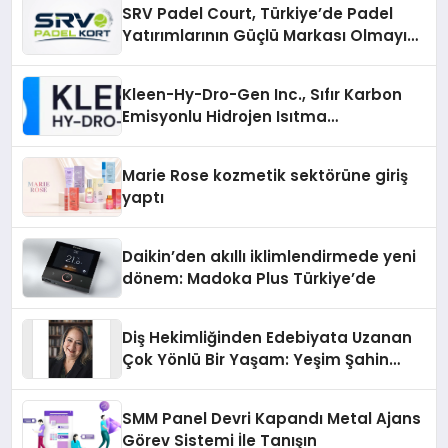
SRV Padel Court, Türkiye’de Padel
Yatırımlarının Güçlü Markası Olmayı
Sürdürüyor
Kleen-Hy-Dro-Gen Inc., Sıfır Karbon
Emisyonlu Hidrojen Isıtma
Teknolojisinde ISO ve TSSA
Düzenleyici Onaylarını Aldı
Marie Rose kozmetik sektörüne giriş
yaptı
Daikin’den akıllı iklimlendirmede yeni
dönem: Madoka Plus Türkiye’de
Diş Hekimliğinden Edebiyata Uzanan
Çok Yönlü Bir Yaşam: Yeşim Şahin
Yaman
SMM Panel Devri Kapandı Metal Ajans
Görev Sistemi İle Tanışın