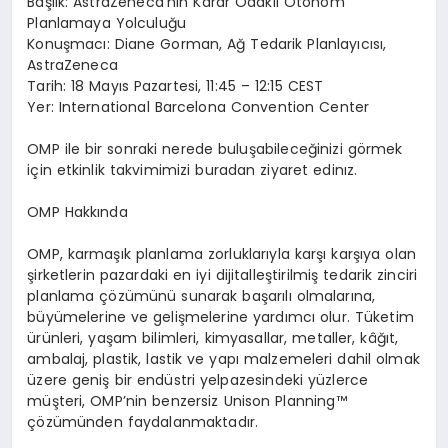
Ba
ş
l
ı
k: AstraZeneca
’
n
ı
n Karar Odakl
ı
Otonom
Planlamaya Yolculu
ğ
u
Konu
ş
mac
ı
: Diane Gorman, A
ğ
Tedarik Planlay
ı
c
ı
s
ı
,
AstraZeneca
Tarih: 18 May
ı
s Pazartesi, 11:45 – 12:15 CEST
Yer: International Barcelona Convention Center
OMP ile bir sonraki nerede bulu
ş
abilece
ğ
inizi g
ö
rmek
i
ç
in
etkinlik takvimimizi buradan
ziyaret edin
ı
z
.
OMP Hakk
ı
nda
OMP, karma
şı
k planlama zorluklar
ı
yla kar
şı
kar
şı
ya olan
ş
irketlerin pazardaki en iyi dijitalle
ş
tirilmi
ş
tedarik zinciri
planlama
çö
z
ü
m
ü
n
ü
sunarak ba
ş
ar
ı
l
ı
olmalar
ı
na,
b
ü
y
ü
melerine ve geli
ş
melerine yard
ı
mc
ı
olur. T
ü
ketim
ü
r
ü
nleri, ya
ş
am bilimleri, kimyasallar, metaller, k
âğı
t,
ambalaj, plastik, lastik ve yap
ı
malzemeleri dahil olmak
ü
zere geni
ş
bir end
ü
stri yelpazesindeki y
ü
zlerce
m
üş
teri, OMP
’
nin benzersiz Unison Planning
™
çö
z
ü
m
ü
nden faydalanmaktad
ı
r.