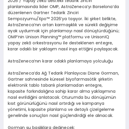
2026
/ Yapay zek
â
destekli tedarik zinciri
planlamas
ı
nda lider OMP, AstraZeneca
’
y
ı
Barselona
’
da
d
ü
zenlenen Gartner Tedarik Zinciri
Sempozyumu/Xpo
™
2026
’
ya ta
şı
yor.
İ
ki
ş
irket birlikte,
AstraZeneca
’
n
ı
n artan karma
şı
kl
ı
k ve s
ü
rekli de
ğ
i
ş
ime
ayak uydurmak i
ç
in planlamay
ı
nas
ı
l d
ö
n
üş
t
ü
rd
üğü
n
ü
;
OMP
’
nin Unison Planning
™
platformu ve UnisonIQ
yapay zek
â
orkestrasyonu ile desteklenen entegre,
karar odakl
ı
bir yakla
şı
m nas
ı
l in
ş
a etti
ğ
ini payla
ş
acak.
AstraZeneca
’
n
ı
n karar odakl
ı
planlamaya yolculu
ğ
u
AstraZeneca
’
da A
ğ
Tedarik Planlay
ı
c
ı
s
ı
Diane Gorman
,
Gartner sahnesinde k
ü
resel biyofarmas
ö
tik
ş
irketin
elektronik tablo tabanl
ı
planlamadan entegre,
kapasite fark
ı
ndal
ığı
na sahip karar alma yakla
şı
m
ı
na
nas
ı
l evrildi
ğ
ini anlatacak. Oturumda bu d
ö
n
üşü
m
ü
n
k
ı
s
ı
t g
ö
r
ü
n
ü
rl
üğü
n
ü
nas
ı
l art
ı
rd
ığı
ve kampanya
y
ö
netimi, kapasite planlama ve detayl
ı ç
izelgeleme
genelinde sonu
ç
lar
ı
nas
ı
l g
üç
lendirdi
ğ
i ele al
ı
nacak.
Gorman
ş
u ba
ş
l
ı
klara de
ğ
inecek: