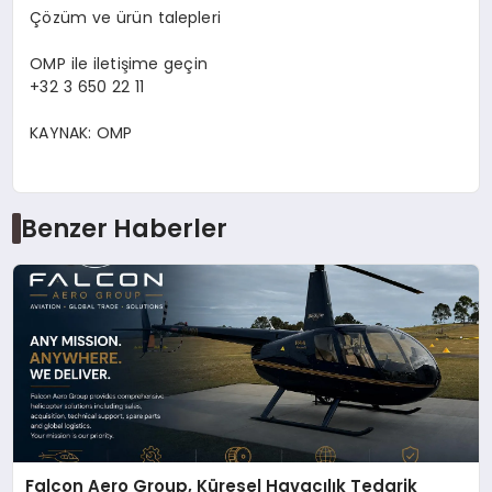
Çö
z
ü
m ve
ü
r
ü
n talepleri
OMP ile ileti
ş
ime ge
ç
in
+32 3 650 22 11
KAYNAK:
OMP
Benzer Haberler
Falcon Aero Group, Küresel Havacılık Tedarik