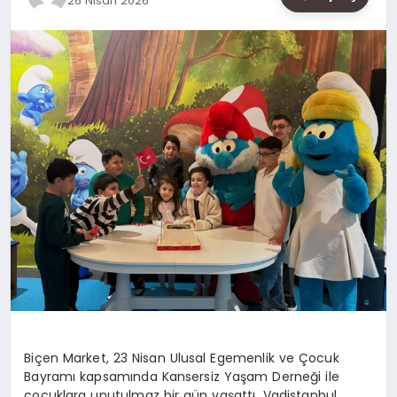
26 Nisan 2026
SAĞLIK
SIYASET
SPOR
YAŞAM
Biçen Market, 23 Nisan Ulusal Egemenlik ve Çocuk
Bayramı kapsamında Kansersiz Yaşam Derneği ile
çocuklara unutulmaz bir gün yaşattı. Vadistanbul