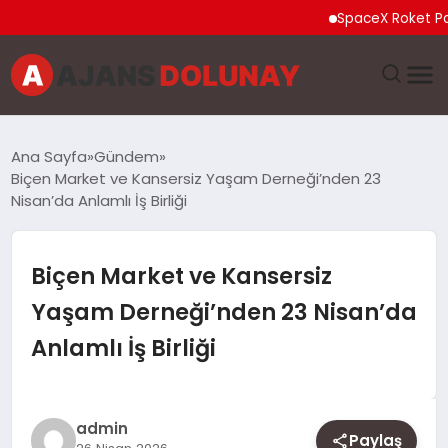
SpaceX Roket Parçası A
DÜNYA
Ana Sayfa
Gündem
Biçen Market ve Kansersiz Yaşam Derneği’nden 23
EĞITIM
Nisan’da Anlamlı İş Birliği
EKONOMI
Biçen Market ve Kansersiz
GENEL
Yaşam Derneği’nden 23 Nisan’da
Anlamlı İş Birliği
GÜNCEL
MAGAZIN
admin
Paylaş