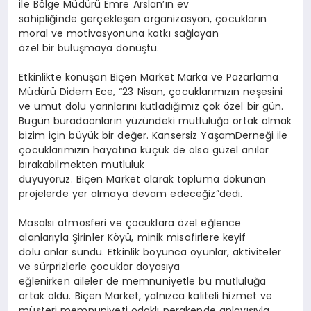
ile Bölge Müdürü Emre Arslan’ın ev
sahipliğinde gerçekleşen organizasyon, çocukların
moral ve motivasyonuna katkı sağlayan
özel bir buluşmaya dönüştü.
Etkinlikte konuşan Biçen Market Marka ve Pazarlama
Müdürü Didem Ece, “23 Nisan, çocuklarımızın neşesini
ve umut dolu yarınlarını kutladığımız çok özel bir gün.
Bugün buradaonların yüzündeki mutluluğa ortak olmak
bizim için büyük bir değer. Kansersiz YaşamDerneği ile
çocuklarımızın hayatına küçük de olsa güzel anılar
bırakabilmekten mutluluk
duyuyoruz. Biçen Market olarak topluma dokunan
projelerde yer almaya devam edeceğiz”dedi.
Masalsı atmosferi ve çocuklara özel eğlence
alanlarıyla Şirinler Köyü, minik misafirlere keyif
dolu anlar sundu. Etkinlik boyunca oyunlar, aktiviteler
ve sürprizlerle çocuklar doyasıya
eğlenirken aileler de memnuniyetle bu mutluluğa
ortak oldu. Biçen Market, yalnızca kaliteli hizmet ve
müşteri memnuniyeti odaklı perakende anlayışıyla