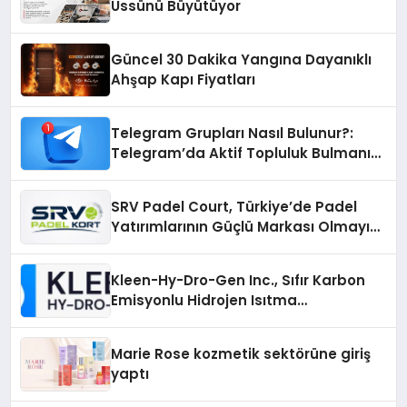
Üssünü Büyütüyor
Güncel 30 Dakika Yangına Dayanıklı
Ahşap Kapı Fiyatları
Telegram Grupları Nasıl Bulunur?:
Telegram’da Aktif Topluluk Bulmanın
Yolları
SRV Padel Court, Türkiye’de Padel
Yatırımlarının Güçlü Markası Olmayı
Sürdürüyor
Kleen-Hy-Dro-Gen Inc., Sıfır Karbon
Emisyonlu Hidrojen Isıtma
Teknolojisinde ISO ve TSSA
Düzenleyici Onaylarını Aldı
Marie Rose kozmetik sektörüne giriş
yaptı