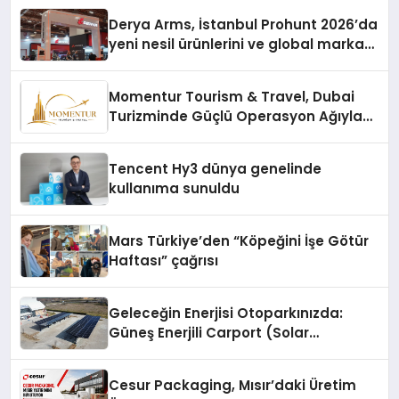
Derya Arms, İstanbul Prohunt 2026’da
yeni nesil ürünlerini ve global marka
vizyonunu sergiledi
Momentur Tourism & Travel, Dubai
Turizminde Güçlü Operasyon Ağıyla
Fark Yaratıyor
Tencent Hy3 dünya genelinde
kullanıma sunuldu
Mars Türkiye’den “Köpeğini İşe Götür
Haftası” çağrısı
Geleceğin Enerjisi Otoparkınızda:
Güneş Enerjili Carport (Solar
Otopark) Nedir?
Cesur Packaging, Mısır’daki Üretim