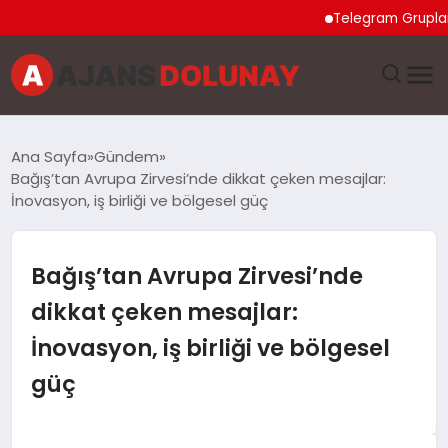
Telegram Grupları Nası
DÜNYA
Ana Sayfa
Gündem
Bağış’tan Avrupa Zirvesi’nde dikkat çeken mesajlar:
EĞITIM
İnovasyon, iş birliği ve bölgesel güç
EKONOMI
Bağış’tan Avrupa Zirvesi’nde
GENEL
dikkat çeken mesajlar:
İnovasyon, iş birliği ve bölgesel
GÜNCEL
güç
MAGAZIN