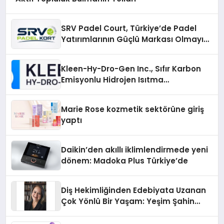
SRV Padel Court, Türkiye’de Padel
Yatırımlarının Güçlü Markası Olmayı
Sürdürüyor
Kleen-Hy-Dro-Gen Inc., Sıfır Karbon
Emisyonlu Hidrojen Isıtma
Teknolojisinde ISO ve TSSA
Düzenleyici Onaylarını Aldı
Marie Rose kozmetik sektörüne giriş
yaptı
Daikin’den akıllı iklimlendirmede yeni
dönem: Madoka Plus Türkiye’de
Diş Hekimliğinden Edebiyata Uzanan
Çok Yönlü Bir Yaşam: Yeşim Şahin
Yaman