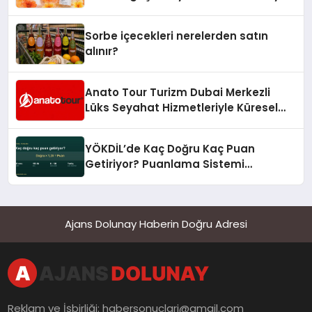
Sorbe içecekleri nerelerden satın
alınır?
Anato Tour Turizm Dubai Merkezli
Lüks Seyahat Hizmetleriyle Küresel
Turizmde Öne Çıkıyor
YÖKDİL’de Kaç Doğru Kaç Puan
Getiriyor? Puanlama Sistemi
Sadeleşti
Ajans Dolunay Haberin Doğru Adresi
Reklam ve İşbirliği:
habersonuclari@gmail.com