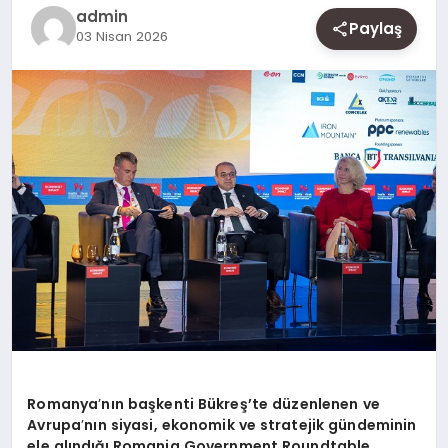
SAĞLIK
admin
Paylaş
03 Nisan 2026
SIYASET
SPOR
YAŞAM
Romanya
’
nın başkenti Bükreş’te düzenlenen ve
Avrupa
’
nın siyasi, ekonomik ve stratejik gündeminin
ele alındığı Romania Government Roundtable