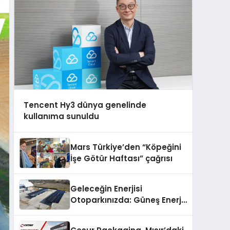
Tencent Hy3 dünya genelinde
kullanıma sunuldu
Mars Türkiye’den “Köpeğini
İşe Götür Haftası” çağrısı
Geleceğin Enerjisi
Otoparkınızda: Güneş Enerjili
Carport (Solar Otopark)
Nedir?