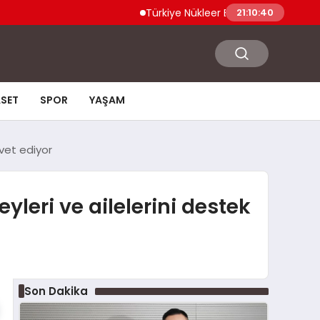
Türkiye Nükleer Bilim Olimpiyatı’na İlk Kez K
21:10:41
ASET
SPOR
YAŞAM
avet ediyor
yleri ve ailelerini destek
Son Dakika