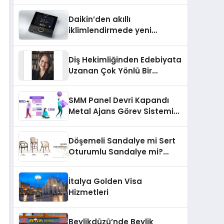
Daikin’den akıllı
iklimlendirmede yeni
dönem: Madoka Plus
Türkiye’de
Diş Hekimliğinden Edebiyata
Uzanan Çok Yönlü Bir
Yaşam: Yeşim Şahin Yaman
SMM Panel Devri Kapandı
Metal Ajans Görev Sistemi
İle Tanışın
Döşemeli Sandalye mi Sert
Oturumlu Sandalye mi?
Hangisi Daha Konforlu?
İtalya Golden Visa
Hizmetleri
Beylikdüzü’nde Beylik