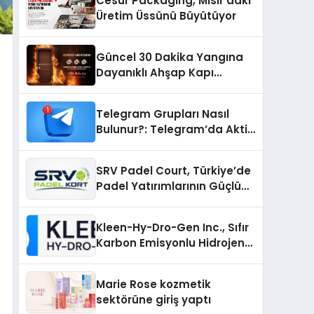
Cesur Packaging, Mısır’daki
Üretim Üssünü Büyütüyor
Güncel 30 Dakika Yangına
Dayanıklı Ahşap Kapı
Fiyatları
Telegram Grupları Nasıl
Bulunur?: Telegram’da Aktif
Topluluk Bulmanın Yolları
SRV Padel Court, Türkiye’de
Padel Yatırımlarının Güçlü
Markası Olmayı Sürdürüyor
Kleen-Hy-Dro-Gen Inc., Sıfır
Karbon Emisyonlu Hidrojen
Isıtma Teknolojisinde ISO ve
TSSA Düzenleyici Onaylarını
Marie Rose kozmetik
Aldı
sektörüne giriş yaptı