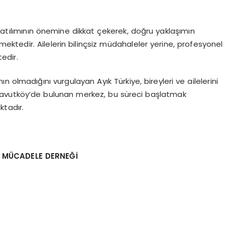
if katılımının önemine dikkat çekerek, doğru yaklaşımın
mektedir. Ailelerin bilinçsiz müdahaleler yerine, profesyonel
edir.
 olmadığını vurgulayan Ayık Türkiye, bireyleri ve ailelerini
avutköy’de bulunan merkez, bu süreci başlatmak
ktadır.
E MÜCADELE DERNEĞİ