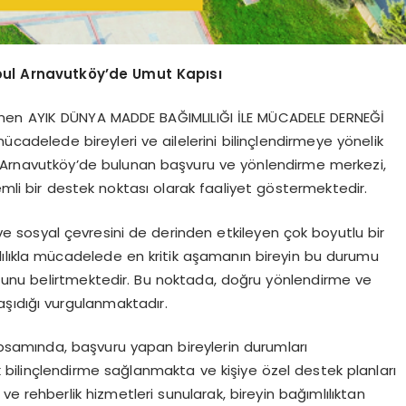
nbul Arnavutköy’de Umut Kapısı
inen AYIK DÜNYA MADDE BAĞIMLILIĞI İLE MÜCADELE DERNEĞİ
cadelede bireyleri ve ailelerini bilinçlendirmeye yönelik
ul Arnavutköy’de bulunan başvuru ve yönlendirme merkezi,
emli bir destek noktası olarak faaliyet göstermektedir.
i ve sosyal çevresini de derinden etkileyen çok boyutlu bir
ılıkla mücadelede en kritik aşamanın bireyin bu durumu
unu belirtmektedir. Bu noktada, doğru yönlendirme ve
şıdığı vurgulanmaktadır.
apsamında, başvuru yapan bireylerin durumları
k bilinçlendirme sağlanmakta ve kişiye özel destek planları
e rehberlik hizmetleri sunularak, bireyin bağımlılıktan