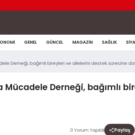
KONOMI
GENEL
GÜNCEL
MAGAZIN
SAĞLIK
SIY
adele Derneği, bağımlı bireyleri ve ailelerini destek sürecine d
la Mücadele Derneği, bağımlı bire
0 Yorum Yapıldı
Paylaş