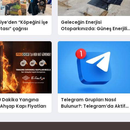
iye’den “Köpeğini İşe
Geleceğin Enerjisi
tası” çağrısı
Otoparkınızda: Güneş Enerjili
Carport (Solar Otopark)
Nedir?
0 Dakika Yangına
Telegram Grupları Nasıl
 Ahşap Kapı Fiyatları
Bulunur?: Telegram’da Aktif
Topluluk Bulmanın Yolları