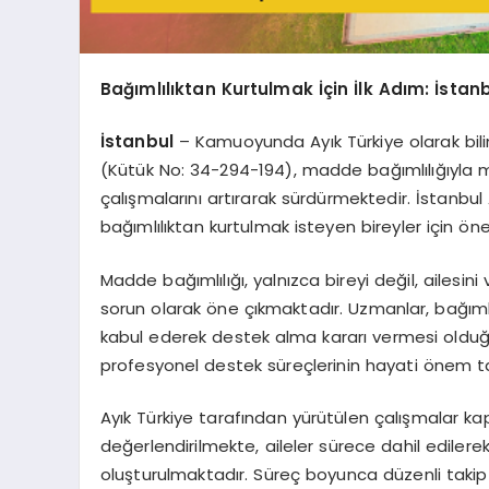
Bağımlılıktan Kurtulmak İçin İlk Adım: İsta
İstanbul
– Kamuoyunda Ayık Türkiye olarak bil
(Kütük No: 34-294-194), madde bağımlılığıyla mü
çalışmalarını artırarak sürdürmektedir. İstanb
bağımlılıktan kurtulmak isteyen bireyler için ön
Madde bağımlılığı, yalnızca bireyi değil, ailesin
sorun olarak öne çıkmaktadır. Uzmanlar, bağıml
kabul ederek destek alma kararı vermesi olduğ
profesyonel destek süreçlerinin hayati önem ta
Ayık Türkiye tarafından yürütülen çalışmalar k
değerlendirilmekte, aileler sürece dahil edilere
oluşturulmaktadır. Süreç boyunca düzenli takip v