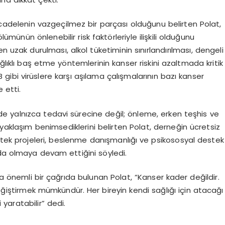
cadelenin vazgeçilmez bir parçası olduğunu belirten Polat,
lümünün önlenebilir risk faktörleriyle ilişkili olduğunu
n uzak durulması, alkol tüketiminin sınırlandırılması, dengeli
ağlıklı baş etme yöntemlerinin kanser riskini azaltmada kritik
 gibi virüslere karşı aşılama çalışmalarının bazı kanser
 etti.
e yalnızca tedavi sürecine değil; önleme, erken teşhis ve
 yaklaşım benimsediklerini belirten Polat, derneğin ücretsiz
stek projeleri, beslenme danışmanlığı ve psikososyal destek
nda olmaya devam ettiğini söyledi.
önemli bir çağrıda bulunan Polat, “Kanser kader değildir.
değiştirmek mümkündür. Her bireyin kendi sağlığı için atacağı
 yaratabilir” dedi.