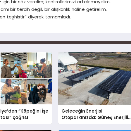
 için bir söz verelim; kontrollerimizi ertelemeyelim,
ı bir tercih değil, bir alışkanlık haline getirelim.
en teşhistir” diyerek tamamladı.
iye’den “Köpeğini İşe
Geleceğin Enerjisi
tası” çağrısı
Otoparkınızda: Güneş Enerjili
Carport (Solar Otopark)
Nedir?