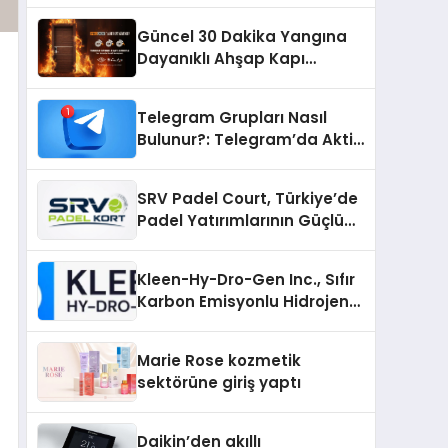
Güncel 30 Dakika Yangına
Dayanıklı Ahşap Kapı
Fiyatları
Telegram Grupları Nasıl
Bulunur?: Telegram’da Aktif
Topluluk Bulmanın Yolları
SRV Padel Court, Türkiye’de
Padel Yatırımlarının Güçlü
Markası Olmayı Sürdürüyor
Kleen-Hy-Dro-Gen Inc., Sıfır
Karbon Emisyonlu Hidrojen
Isıtma Teknolojisinde ISO ve
TSSA Düzenleyici Onaylarını
Marie Rose kozmetik
Aldı
sektörüne giriş yaptı
Daikin’den akıllı