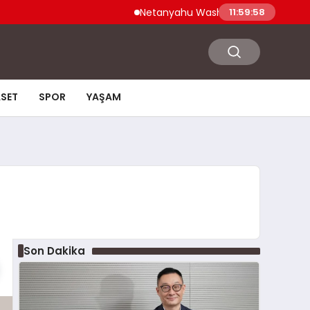
Netanyahu Washington Ziyaretinde ABD S
11:59:59
ASET
SPOR
YAŞAM
Son Dakika