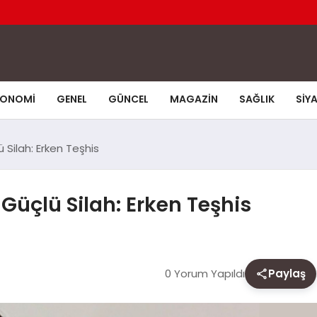
KONOMI
GENEL
GÜNCEL
MAGAZIN
SAĞLIK
SIY
Silah: Erken Teşhis
üçlü Silah: Erken Teşhis
0 Yorum Yapıldı
Paylaş