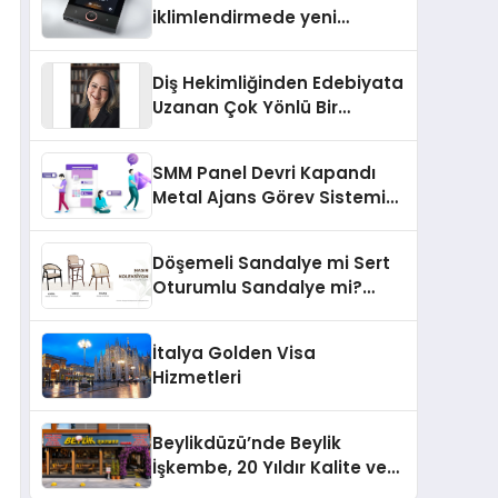
iklimlendirmede yeni
dönem: Madoka Plus
Türkiye’de
Diş Hekimliğinden Edebiyata
Uzanan Çok Yönlü Bir
Yaşam: Yeşim Şahin Yaman
SMM Panel Devri Kapandı
Metal Ajans Görev Sistemi
İle Tanışın
Döşemeli Sandalye mi Sert
Oturumlu Sandalye mi?
Hangisi Daha Konforlu?
İtalya Golden Visa
Hizmetleri
Beylikdüzü’nde Beylik
İşkembe, 20 Yıldır Kalite ve
Lezzetin Değişmeyen Adresi