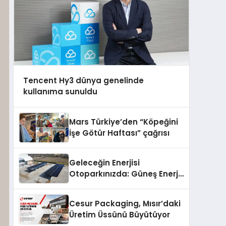
Tencent Hy3 dünya genelinde
kullanıma sunuldu
Mars Türkiye’den “Köpeğini
İşe Götür Haftası” çağrısı
Geleceğin Enerjisi
Otoparkınızda: Güneş Enerjili
Carport (Solar Otopark)
Nedir?
Cesur Packaging, Mısır’daki
Üretim Üssünü Büyütüyor