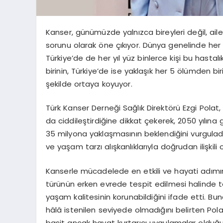
Kanser, günümüzde yalnızca bireyleri değil, aile
sorunu olarak öne çıkıyor. Dünya genelinde her yı
Türkiye’de de her yıl yüz binlerce kişi bu hastal
birinin, Türkiye’de ise yaklaşık her 5 ölümden bir
şekilde ortaya koyuyor.
Türk Kanser Derneği Sağlık Direktörü Ezgi Polat,
da ciddileştirdiğine dikkat çekerek, 2050 yılına
35 milyona yaklaşmasının beklendiğini vurguladı
ve yaşam tarzı alışkanlıklarıyla doğrudan ilişkili 
Kanserle mücadelede en etkili ve hayati adımın
türünün erken evrede tespit edilmesi halinde te
yaşam kalitesinin korunabildiğini ifade etti. Bun
hâlâ istenilen seviyede olmadığını belirten Po
basit ancak hayat kurtarıcı uygulamalar olduğu