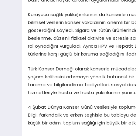
Koruyucu sağlık yaklaşımlarının da kanserle mü
bilimsel verilerin kanser vakalarının önemli bir bö
gösterdiğini söyledi. Sigara ve tütün ürünlerinde
beslenme, düzenli fiziksel aktivite ve stresle s
rol oynadığını vurguladı. Ayrıca HPV ve Hepatit B
türlerine karşı güçlü bir koruma sağladığını ifade
Türk Kanser Derneği olarak kanserle mücadeled
yaşam kalitesini artırmaya yönelik bütüncül bir
tarama ve bilgilendirme faaliyetleri, sosyal de
hizmetleriyle hasta ve hasta yakınlarının yanı
4 Şubat Dünya Kanser Günü vesilesiyle topluma 
Bilgi, farkındalık ve erken teşhisle bu tabloyu 
küçük bir adım, toplum sağlığı için büyük bir etki