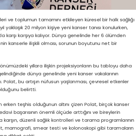
leri ve toplumun tamamını etkileyen küresel bir halk sağlığı
l yaklaşık 20 milyon kişiye yeni kanser tanısı konulurken,
ıkla karşı karşıya kalıyor. Dünya genelinde her 6 ölümden
inin kanserle ilişkili olması, sorunun boyutunu net bir
 önümüzdeki yıllara ilişkin projeksiyonların bu tabloyu daha
 gelindiğinde dünya genelinde yeni kanser vakalarının
. Polat, bu artışın nüfusun yaşlanması, çevresel etkenler
olduğunu belirtti.
 erken teşhis olduğunun altını çizen Polat, birçok kanser
davi başarısının önemli ölçüde arttığını ve bireylerin
a karşın, düzenli sağlık kontrolleri ve tarama programlarının
lat, mamografi, smear testi ve kolonoskopi gibi taramaların
na dikkat çekti.