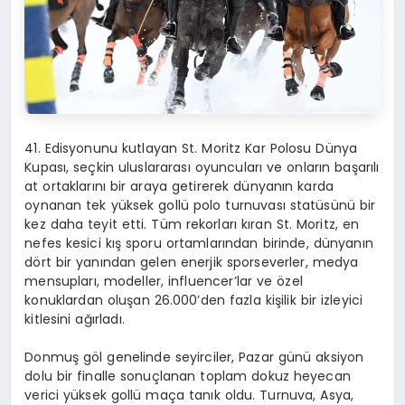
41. Edisyonunu kutlayan St. Moritz Kar Polosu Dünya
Kupası, seçkin uluslararası oyuncuları ve onların başarılı
at ortaklarını bir araya getirerek dünyanın karda
oynanan tek yüksek gollü
polo turnuvas
ı statüsünü bir
kez daha teyit etti. Tüm rekorları kıran St. Moritz,
en
nefes kesici kış sporu ortamlarından birinde, dünyanı
n
d
ö
rt
bir yanından gelen enerjik sporseverler, medya
mensupları, modeller,
influencer’lar
ve
ö
zel
konuklardan oluşan 26.000’den fazla kişilik bir izleyici
kitlesini ağırladı.
Donmuş g
ö
l genelinde seyirciler,
Pazar
günü aksiyon
dolu bir finalle sonuçlanan toplam dokuz heyecan
verici yüksek gollü maç
a tan
ık
oldu. Turnuva, Asya,