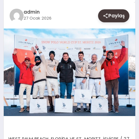
SAĞLIK
admin
Paylaş
SIYASET
27 Ocak 2026
SPOR
YAŞAM
WEST PALM BEACH, FLOR
İ
DA VE ST. MORITZ,
İSVİÇRE / 27