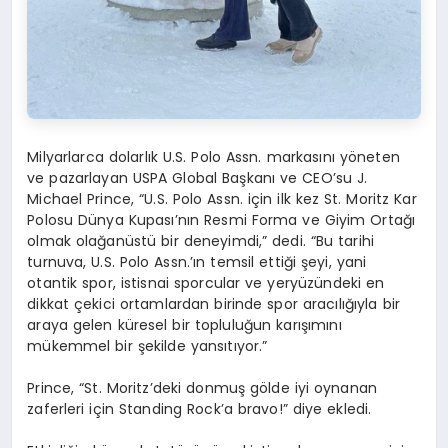
Milyarlarca dolarlık U.S. Polo
Assn
.
markasını
y
ö
neten
ve pazarlayan USPA Global Başkanı
ve CEO’su J.
Michael Prince, “U.S. Polo Assn. i
çin
ilk kez St. Moritz Kar
Polosu Dünya Kupası’nın Resmi Forma ve Giyim Ortağı
olmak olağanüstü bir deneyimdi,” dedi. “Bu tarihi
turnuva, U.S. Polo
Assn
.’
ın
temsil ettiği şeyi, yani
otantik spor, istisnai sporcular ve yeryüzündeki en
dikkat çekici ortamlardan birinde spor aracılığıyla bir
araya gelen küresel bir topluluğun karışımını
mükemmel bir şekilde yansıtıyor.”
Prince
, “St. Moritz’deki donmuş g
ö
lde
iyi oynanan
zaferleri için
Standing
Rock’a
bravo!” diye ekledi.