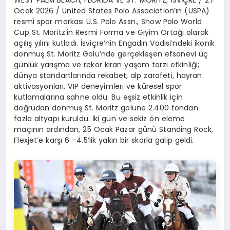
Ocak 2026
/ United States Polo Association’
ın
(USPA)
resmi spor markası
U.S. Polo Assn
.,
Snow
Polo World
Cup St. Moritz
‘
in
Resmi Forma ve Giyim Ortağı olarak
açılış yılını kutladı. İsviçre’nin
Engadin
Vadisi’ndeki ikonik
donmuş
St. Moritz G
ö
lü’nde
gerçekleşen efsanevi üç
günlük yarışma ve rekor kıran yaşam tarzı
etkinliğ
i;
d
ünya
standartlarında rekabet, alp zarafeti, hayran
aktivasyonları, VIP deneyimleri ve küresel spor
kutlamalarına sahne oldu. Bu eşsiz etkinlik iç
in
do
ğrudan
donmuş
St. Moritz g
ö
lüne
2.400 tondan
fazla altyapı kuruldu. İki gün ve sekiz
ö
n eleme
maçının ardından, 25 Ocak Pazar günü
Standing
Rock
,
Flexjet’e
karşı
6 –
4.5’lik yakın bir skorla galip geldi.