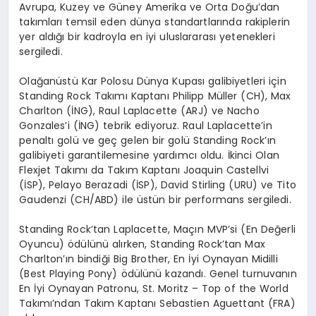
Avrupa, Kuzey ve Güney Amerika ve Orta Doğu’dan
takımları temsil eden dünya standartlarında rakiplerin
yer aldığı bir kadroyla en iyi uluslararası yetenekleri
sergiledi.
Olağanüstü Kar Polosu Dünya Kupası galibiyetleri iç
in
Standing Rock Tak
ımı
Kaptanı
Philipp
Mü
ller
(CH), Max
Charlton (
İNG),
Raul
Laplacette
(ARJ) ve
Nacho
Gonzales’i (İNG) tebrik ediyoruz.
Raul
Laplacette’in
penaltı golü ve geç gelen bir golü
Standing Rock’
ın
galibiyeti garantilemesine yardımcı oldu. İkinci Olan
Flexjet
Takımı da Takım Kaptanı
Joaquin Castellvi
(
İ
SP), Pelayo Berazadi (
İSP), David
Stirling
(URU) ve Tito
Gaudenzi
(CH/ABD) ile üstün bir performans sergiledi.
Standing
Rock’tan
Laplacette
, Maçın
MVP’si
(En Değerli
Oyuncu)
ö
dülünü
alırken,
Standing
Rock’tan
Max
Charlton’ın
bindiğ
i
Big Brother, En
İyi Oynayan Midilli
(Best
Playing
Pony
)
ö
dülünü
kazandı. Genel turnuvanı
n
En
İ
yi
Oynayan
Patronu
, St.
Moritz –
Top of the World
Tak
ımı’ndan
Takım Kaptanı
Sebastien
Aguettant
(FRA)