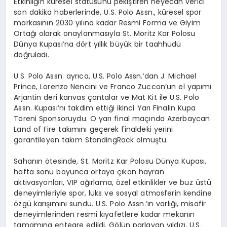
Etkinliğin küresel statüsünü pekiştiren heyecan verici
son dakika haberlerinde, U.S. Polo
Assn
., küresel spor
markasının 2030 yılına kadar Resmi Forma ve Giyim
Ortağı olarak onaylanmasıyla St. Moritz Kar Polosu
Dünya Kupası’na d
ö
rt
yıllık büyük bir taahhüdü
doğruladı.
U.S. Polo
Assn
.
ayrıca
, U.S. Polo
Assn
.’dan J. Michael
Prince
, Lorenzo
Nencini
ve Franco
Zuccon’un
el yapımı
Arjantin deri kanvas çantalar ve Mat Kit ile U.S. Polo
Assn
. Kupası’nı takdim ettiği ikinci Yarı Finalin Kupa
T
ö
reni Sponsoruydu. O yarı
final ma
çında Azerbaycan
Land of Fire takımını geçerek finaldeki yerini
garantileyen takım
Standing
Rock
olmuştu.
Sahanın
ö
tesinde
, St. Moritz Kar Polosu Dünya Kupası,
hafta sonu boyunca ortaya çıkan hayran
aktivasyonları, VIP ağırlama,
ö
zel
etkinlikler ve buz üstü
deneyimleriyle spor, lüks ve sosyal atmosferin kendine
ö
zgü
karışımını sundu. U.S. Polo
Assn
.’
ın
varlığı, misafir
deneyimlerinden resmi kıyafetlere kadar
mekanın
tamamına entegre edildi. G
ö
lün
parlayan yıldızı
, U.S.