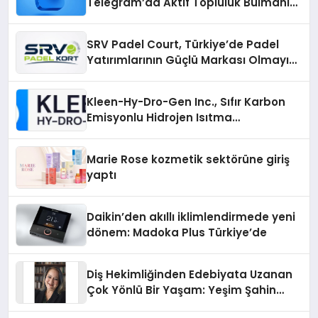
Telegram’da Aktif Topluluk Bulmanın
Yolları
SRV Padel Court, Türkiye’de Padel
Yatırımlarının Güçlü Markası Olmayı
Sürdürüyor
Kleen-Hy-Dro-Gen Inc., Sıfır Karbon
Emisyonlu Hidrojen Isıtma
Teknolojisinde ISO ve TSSA
Düzenleyici Onaylarını Aldı
Marie Rose kozmetik sektörüne giriş
yaptı
Daikin’den akıllı iklimlendirmede yeni
dönem: Madoka Plus Türkiye’de
Diş Hekimliğinden Edebiyata Uzanan
Çok Yönlü Bir Yaşam: Yeşim Şahin
Yaman