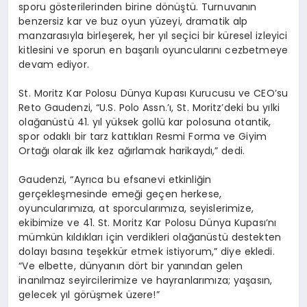
sporu g
ö
sterilerinden
birine d
ö
nüştü
. Turnuvanın
benzersiz kar ve buz oyun yüzeyi, dramatik alp
manzarasıyla birleşerek, her yıl seçici bir küresel izleyici
kitlesini ve sporun en başarılı oyuncularını cezbetmeye
devam ediyor.
St. Moritz Kar Polosu Dünya Kupası Kurucusu ve CEO’su
Reto
Gaudenzi
, “U.S. Polo
Assn
.’ı, St. Moritz’deki bu yılki
olağanüstü 41.
yı
l y
üksek
gollü kar polosuna otantik,
spor odaklı bir tarz kattıkları Resmi Forma ve Giyim
Ortağı olarak ilk kez ağırlamak harikaydı,” dedi.
Gaudenzi, “Ayr
ıca
bu efsanevi etkinliğin
gerçekleşmesinde emeği geçen herkese,
oyuncularımı
za, at
sporcular
ımıza
, seyislerimize,
ekibimize ve 41. St. Moritz Kar Polosu Dünya Kupası’nı
mümkün kıldıkları için verdikleri olağanüstü destekten
dolayı basına
teşekkür etmek istiyorum,” diye ekledi.
“Ve elbette, dünyanı
n d
ö
rt
bir yanından gelen
inanılmaz seyircilerimize ve hayranlarımıza; yaşasın,
gelecek
yı
l g
ö
rüşmek
üzere!”