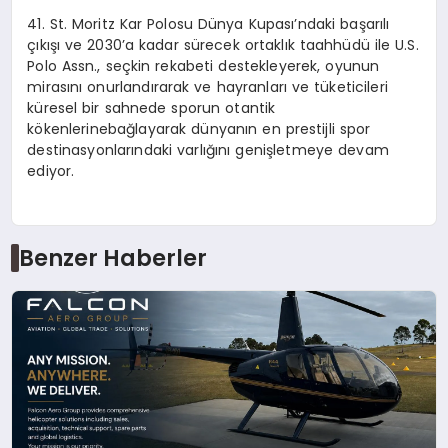
41. St. Moritz Kar Polosu Dünya Kupası’ndaki başarılı
çıkışı ve 2030’a kadar sürecek ortaklık taahhüdü
ile U.S.
Polo Assn., se
çkin
rekabeti destekleyerek, oyunun
mirasını onurlandırarak ve hayranları
ve
t
üketicileri
küresel bir sahnede sporun otantik
k
ö
kenlerine
bağlayarak dünyanın en prestijli spor
destinasyonlarındaki varlığını genişletmeye devam
ediyor.
Benzer Haberler