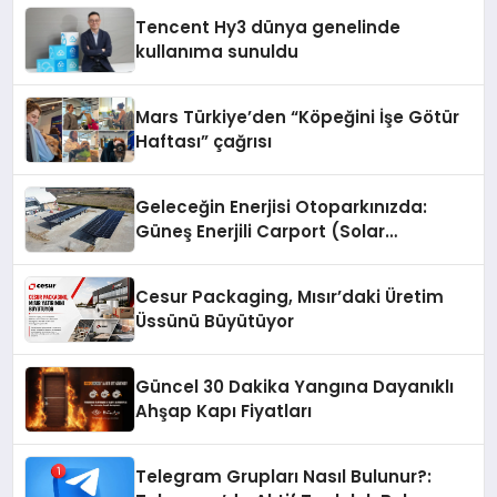
Tencent Hy3 dünya genelinde
kullanıma sunuldu
Mars Türkiye’den “Köpeğini İşe Götür
Haftası” çağrısı
Geleceğin Enerjisi Otoparkınızda:
Güneş Enerjili Carport (Solar
Otopark) Nedir?
Cesur Packaging, Mısır’daki Üretim
Üssünü Büyütüyor
Güncel 30 Dakika Yangına Dayanıklı
Ahşap Kapı Fiyatları
Telegram Grupları Nasıl Bulunur?: