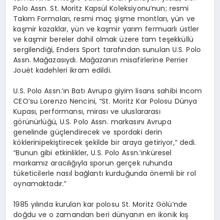
Polo Assn. St. Moritz Kaps
ül
Koleksiyonu’nun; resmi
Takım Formaları, resmi maç şişme montları
, y
ün ve
kaşmir kazaklar, yün ve kaşmir yarı
m fermuarl
ı üstler
ve kaşmir bereler dahil olmak üzere tam teşekküllü
sergilendiği,
Enders
Sport
tarafından sunulan U.S. Polo
Assn
. Mağ
azas
ı
yd
ı. Mağazanın misafirlerine
Perrier
Jou
ë
t kadehleri ikram edildi.
U.S. Polo Assn.’
ın
Batı Avrupa giyim lisans sahibi
Incom
CEO’su Lorenzo
Nencini
, “St. Moritz Kar Polosu Dünya
Kupası
,
performans
ı
, miras
ı ve uluslararası
g
ö
rünürlüğü
, U.S. Polo
Assn
.
markasını
Avrupa
genelinde güçlendirecek ve spordaki derin
k
ö
klerini
pekiştirecek şekilde bir araya getiriyor,” dedi.
“Bunun gibi etkinlikler, U.S. Polo
Assn
.’
ın
küresel
markamız aracılığıyla sporun gerçek ruhunda
tüketicilerle
nası
l ba
ğlantı
kurduğunda
ö
nemli bir rol
oynamaktadır.”
1985 yılında kurulan kar polosu St. Moritz G
ö
lü’nde
doğdu ve o zamandan beri dünyanın en ikonik kış