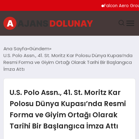
Falcon Aero Group, Kürese
DÜNYA
Ana Sayfa
Gündem
U.S. Polo Assn., 41. St. Moritz Kar Polosu Dünya Kupası’nda
EĞITIM
Resmi Forma ve Giyim Ortağı Olarak Tarihi Bir Başlangıca
İmza Attı
EKONOMI
U.S. Polo Assn., 41. St. Moritz Kar
GENEL
Polosu Dünya Kupası’nda Resmi
GÜNCEL
Forma ve Giyim Ortağı Olarak
MAGAZIN
Tarihi Bir Başlangıca İmza Attı