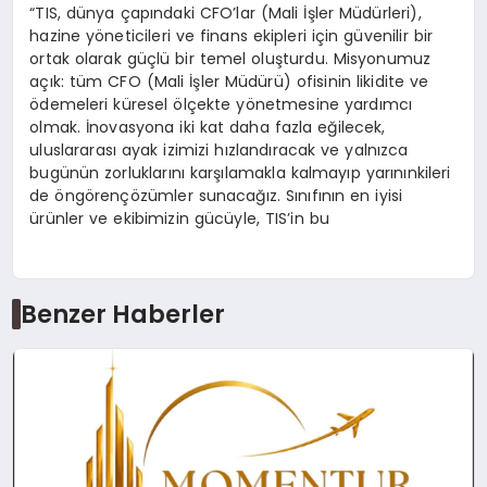
“TIS, dünya çapındaki
CFO’lar
(Mali İş
ler M
üdürleri
),
hazine y
ö
neticileri
ve finans ekipleri için güvenilir bir
ortak olarak güçlü bir temel oluşturdu. Misyonumuz
açık:
tü
m CFO (Mali
İş
ler M
üdürü
) ofisinin likidite ve
ö
demeleri küresel
ö
lçekte
y
ö
netmesine
yardımcı
olmak. İnovasyona iki kat daha fazla eğilecek,
uluslararası ayak izimizi hızlandıracak ve yalnızca
bugünün zorluklarını karşılamakla kalmayıp yarınınkileri
de
ö
ng
ö
ren
çözümler sunacağız. Sınıfının en iyisi
ürünler ve ekibimizin gücüyle,
TIS’in
bu
Benzer Haberler