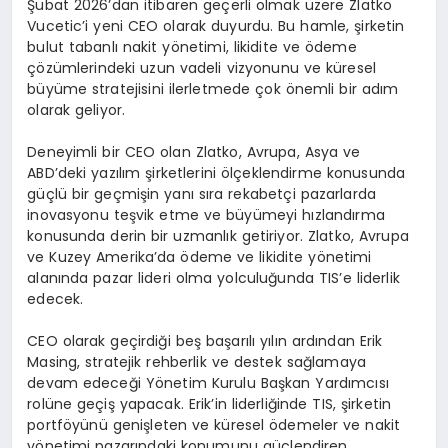
Şubat 2026’dan itibaren geçerli olmak üzere
Zlatko
Vucetic’i
yeni CEO olarak duyurdu. Bu hamle, şirketin
bulut tabanlı nakit y
ö
netimi, likidite ve
ö
deme
çözümlerindeki uzun vadeli vizyonunu ve küresel
büyüme stratejisini ilerletmede ç
ok
ö
nemli bir adım
olarak geliyor.
Deneyimli bir CEO olan
Zlatko
, Avrupa, Asya ve
ABD’deki yazılım şirketlerini
ö
lçeklendirme
konusunda
güçlü bir geçmişin yanı sıra rekabetçi pazarlarda
inovasyonu teşvik etme ve büyümeyi hızlandırma
konusunda derin bir uzmanlık getiriyor.
Zlatko
, Avrupa
ve Kuzey Amerika’da
ö
deme ve likidite y
ö
netimi
alanında pazar lideri olma yolculuğunda
TIS’e
liderlik
edecek.
CEO olarak geçirdiği beş başarılı yılın ardından Erik
Masing
, stratejik rehberlik ve destek sağlamaya
devam edeceği Y
ö
netim Kurulu Başkan Yardımcısı
rolüne geçiş yapacak. Erik’in liderliğinde TIS, şirketin
portf
ö
yünü genişleten ve küresel
ö
demeler ve nakit
y
ö
netimi pazarındaki konumunu güçlendiren