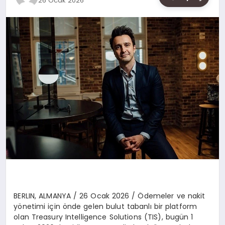
26 Ocak 2026
SAĞLIK
SIYASET
SPOR
YAŞAM
BERLIN, ALMANYA
/ 26 Ocak 2026 /
Ödemeler ve nakit
y
ö
netimi için
ö
nde
gelen bulut tabanlı bir platform
olan
Treasury
Intelligence
Solutions (TIS), bugün 1