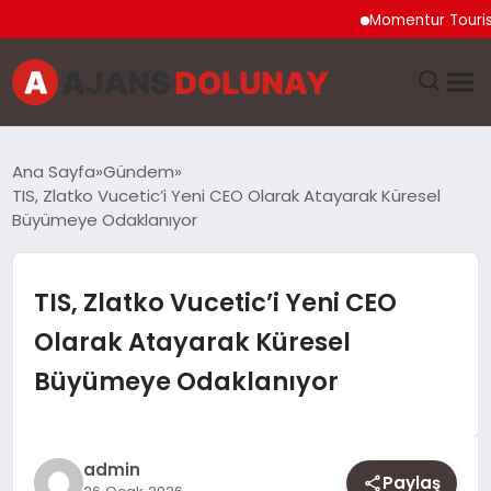
Momentur Tourism & Tr
DÜNYA
Ana Sayfa
Gündem
TIS, Zlatko Vucetic’i Yeni CEO Olarak Atayarak Küresel
EĞITIM
Büyümeye Odaklanıyor
EKONOMI
TIS, Zlatko Vucetic’i Yeni CEO
GENEL
Olarak Atayarak Küresel
Büyümeye Odaklanıyor
GÜNCEL
MAGAZIN
admin
Paylaş