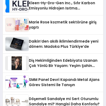
Kleen-Hy-Dro-Gen Inc., Sıfır Karbon
Emisyonlu Hidrojen Isıtma
Teknolojisinde ISO ve TSSA
Düzenleyici Onaylarını Aldı
Marie Rose kozmetik sektörüne giriş
yaptı
Daikin’den akıllı iklimlendirmede yeni
dönem: Madoka Plus Türkiye’de
Diş Hekimliğinden Edebiyata Uzanan
Çok Yönlü Bir Yaşam: Yeşim Şahin
Yaman
SMM Panel Devri Kapandı Metal Ajans
Görev Sistemi İle Tanışın
Döşemeli Sandalye mi Sert Oturumlu
Sandalye mi? Hangisi Daha Konforlu?