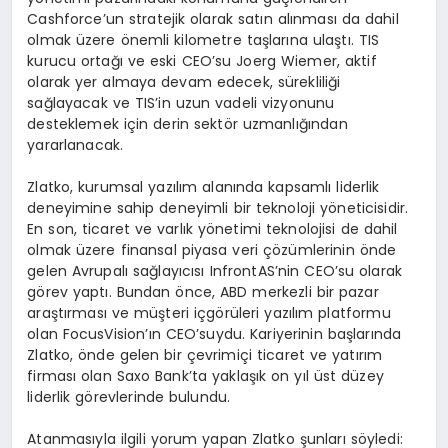
Cashforce’un
stratejik olarak satın alınması da dahil
olmak üzere
ö
nemli kilometre taşlarına ulaştı. TIS
kurucu ortağı ve eski CEO’su
Joerg
Wiemer
, aktif
olarak yer almaya devam edecek, sürekliliği
sağlayacak ve
TIS’in
uzun vadeli vizyonunu
desteklemek için derin
sekt
ö
r uzmanlığından
yararlanacak.
Zlatko
, kurumsal yazılım alanında kapsamlı liderlik
deneyimine sahip deneyimli bir teknoloji y
ö
neticisidir
.
En son, ticaret ve varlık y
ö
netimi teknolojisi de dahil
olmak üzere finansal piyasa veri çözümlerinin
ö
nde
gelen Avrupalı sağ
lay
ıcısı
Infront
AS’nin
CEO’su olarak
g
ö
rev
yaptı. Bundan
ö
nce
, ABD merkezli bir pazar
araştı
rmas
ı
ve
m
üşteri
içg
ö
rüleri
yazılım platformu
olan
FocusVision’ın
CEO’suydu. Kariyerinin başlarında
Zlatko
,
ö
nde
gelen bir çevrimiçi ticaret ve yatırı
m
firmas
ı olan
Saxo
Bank’ta
yaklaşı
k on y
ıl
ü
st d
üzey
liderlik g
ö
revlerinde
bulundu.
Atanmasıyla ilgili yorum yapan
Zlatko
şunları s
ö
yledi
: