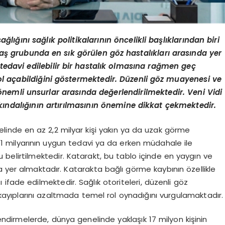
sağlığını sağlık politikalarının
ö
ncelikli başlıklarından biri
 yaş grubunda en sık g
ö
rü
len g
ö
z hastalıkları arasında yer
 tedavi edilebilir bir hastalık olmasına rağ
men ge
ç
l açabildiğini g
ö
stermektedir. Düzenli g
ö
z muayenesi ve
ö
nemli unsurlar arasında değerlendirilmektedir.
Veni Vidi
kı
ndal
ığının artırılmasının
ö
nemine dikkat çekmektedir.
linde en az 2,2 milyar kişi yakın ya da uzak görme
 1 milyarının uygun tedavi ya da erken müdahale ile
belirtilmektedir. Katarakt, bu tablo içinde en yaygın ve
a yer almaktadır. Katarakta bağlı görme kaybının özellikle
ı ifade edilmektedir. Sağlık otoriteleri, düzenli göz
e kayıplarını azaltmada temel rol oynadığını vurgulamaktadır.
endirmelerde, dünya genelinde yaklaşık 17 milyon kişinin