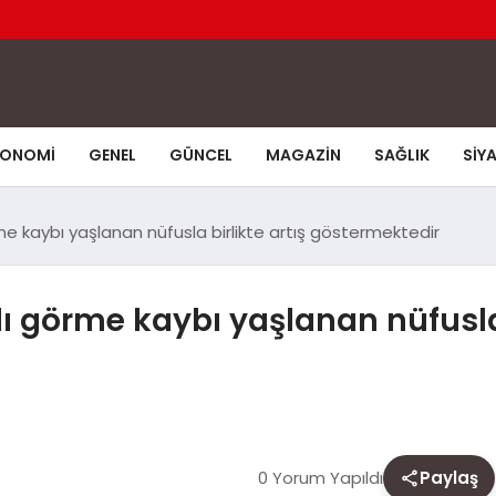
KONOMI
GENEL
GÜNCEL
MAGAZIN
SAĞLIK
SIY
e kaybı yaşlanan nüfusla birlikte artış göstermektedir
ı görme kaybı yaşlanan nüfusla 
0 Yorum Yapıldı
Paylaş