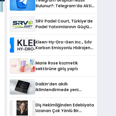
Telegram Grupları Nasıl
Bulunur?: Telegram’da Aktif
Topluluk Bulmanın Yolları
SRV Padel Court, Türkiye’de
Padel Yatırımlarının Güçlü
Markası Olmayı Sürdürüyor
Kleen-Hy-Dro-Gen Inc., Sıfır
Karbon Emisyonlu Hidrojen
Isıtma Teknolojisinde ISO ve
TSSA Düzenleyici Onaylarını
Marie Rose kozmetik
Aldı
sektörüne giriş yaptı
Daikin’den akıllı
iklimlendirmede yeni
dönem: Madoka Plus
Türkiye’de
Diş Hekimliğinden Edebiyata
Uzanan Çok Yönlü Bir