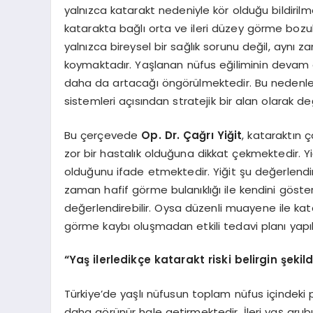
yalnızca katarakt nedeniyle kör olduğu bildiril
katarakta bağlı orta ve ileri düzey görme bozuk
yalnızca bireysel bir sağlık sorunu değil, aynı
koymaktadır. Yaşlanan nüfus eğiliminin devam etm
daha da artacağı öngörülmektedir. Bu nedenle 
sistemleri açısından stratejik bir alan olarak de
Bu çerçevede
Op. Dr. Çağrı Yiğit
, kataraktın 
zor bir hastalık olduğuna dikkat çekmektedir. Y
olduğunu ifade etmektedir. Yiğit şu değerlend
zaman hafif görme bulanıklığı ile kendini göst
değerlendirebilir. Oysa düzenli muayene ile ka
görme kaybı oluşmadan etkili tedavi planı yapı
“
Yaş ilerledikçe katarakt riski belirgin şeki
Türkiye’de yaşlı nüfusun toplam nüfus içindeki p
daha görünür hale getirmektedir. İleri yaş gru