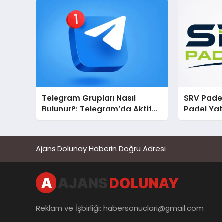
Telegram Grupları Nasıl
SRV Padel
Bulunur?: Telegram’da Aktif
Padel Yat
Topluluk Bulmanın Yolları
Markası 
Ajans Dolunay Haberin Doğru Adresi
Reklam ve İşbirliği:
habersonuclari@gmail.com