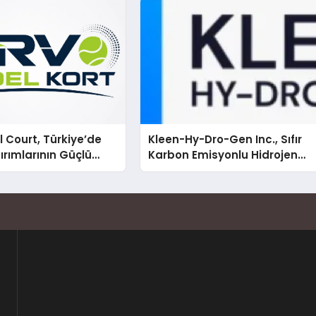
 Court, Türkiye’de
Kleen-Hy-Dro-Gen Inc., Sıfır
ırımlarının Güçlü
Karbon Emisyonlu Hidrojen
Olmayı Sürdürüyor
Isıtma Teknolojisinde ISO ve
TSSA Düzenleyici Onaylarını
Aldı