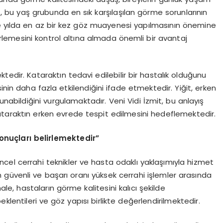
t, bu yaş grubunda en sık karşılaşılan görme sorunlarının
de yılda en az bir kez göz muayenesi yapılmasının önemine
erlemesini kontrol altına almada önemli bir avantaj
tedir. Kataraktın tedavi edilebilir bir hastalık olduğunu
inin daha fazla etkilendiğini ifade etmektedir. Yiğit, erken
nabildiğini vurgulamaktadır. Veni Vidi İzmit, bu anlayış
araktın erken evrede tespit edilmesini hedeflemektedir.
uçları belirlemektedir”
ncel cerrahi teknikler ve hasta odaklı yaklaşımıyla hizmet
güvenli ve başarı oranı yüksek cerrahi işlemler arasında
, hastaların görme kalitesini kalıcı şekilde
lentileri ve göz yapısı birlikte değerlendirilmektedir.