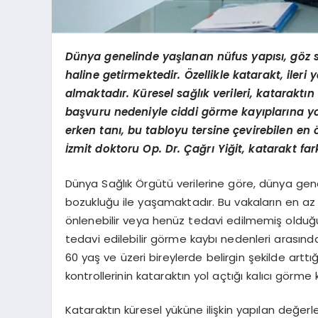
Dünya genelinde yaşlanan nüfus yapısı, g
ö
z 
haline getirmektedir. Özellikle katarakt, ileri
almaktadır. Küresel sağlık verileri, kataraktın
başvuru nedeniyle ciddi g
ö
rme kayıplarına yo
erken tanı, bu tabloyu tersine çevirebilen en
İzmit doktoru Op. Dr. Çağrı Yiğit, katarakt far
Dünya Sağlık Örgütü verilerine göre, dünya gene
bozukluğu ile yaşamaktadır. Bu vakaların en az
önlenebilir veya henüz tedavi edilmemiş olduğu 
tedavi edilebilir görme kaybı nedenleri arasınd
60 yaş ve üzeri bireylerde belirgin şekilde arttığ
kontrollerinin kataraktın yol açtığı kalıcı görm
Kataraktın küresel yüküne ilişkin yapılan değerl