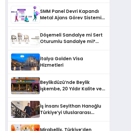
Yaşam: Yeşim Şahin Yaman
SMM Panel Devri Kapandı
Metal Ajans Görev Sistemi
İle Tanışın
Döşemeli Sandalye mi Sert
Oturumlu Sandalye mi?
Hangisi Daha Konforlu?
İtalya Golden Visa
Hizmetleri
Beylikdüzü’nde Beylik
İşkembe, 20 Yıldır Kalite ve
Lezzetin Değişmeyen Adresi
İş İnsanı Seyithan Hanoğlu
Türkiye’yi Uluslararası
Arenada Tanıtmayı
Hedefliyor
Mirabellix, Türkiye’den