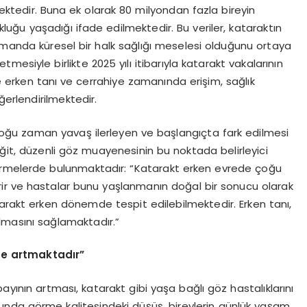
mektedir. Buna ek olarak 80 milyondan fazla bireyin
luğu yaşadığı ifade edilmektedir. Bu veriler, kataraktın
 zamanda küresel bir halk sağlığı meselesi olduğunu ortaya
esiyle birlikte 2025 yılı itibarıyla katarakt vakalarının
erken tanı ve cerrahiye zamanında erişim, sağlık
ğerlendirilmektedir.
çoğu zaman yavaş ilerleyen ve başlangıçta fark edilmesi
iğit, düzenli göz muayenesinin bu noktada belirleyici
irmelerde bulunmaktadır: “Katarakt erken evrede çoğu
erir ve hastalar bunu yaşlanmanın doğal bir sonucu olarak
tarakt erken dönemde tespit edilebilmektedir. Erken tanı,
lmasını sağlamaktadır.”
lde artmaktadır”
ayının artması, katarakt gibi yaşa bağlı göz hastalıklarını
bunda görme kalitesindeki düşüş, bireylerin günlük yaşam