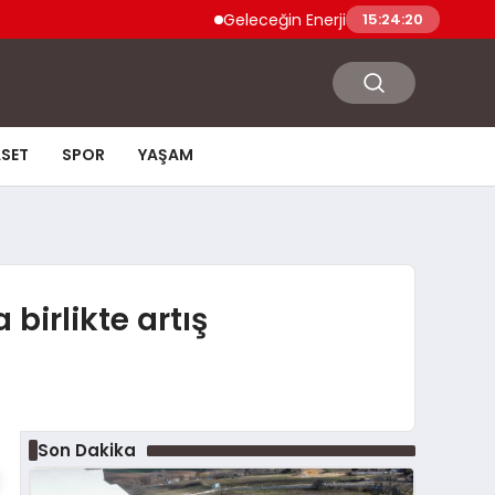
Geleceğin Enerjisi Otoparkınızda: Güneş Ener
15:24:21
ASET
SPOR
YAŞAM
birlikte artış
Son Dakika