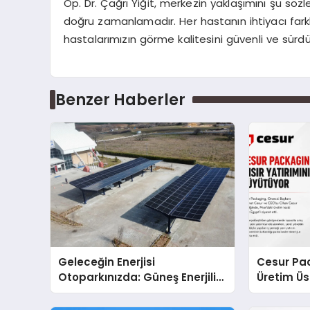
Op. Dr. Çağrı Yiğit, merkezin yaklaşımını şu sö
doğru zamanlamadır. Her hastanın ihtiyacı farklı
hastalarımızın görme kalitesini güvenli ve sürdürü
Benzer Haberler
Geleceğin Enerjisi
Cesur Pac
Otoparkınızda: Güneş Enerjili
Üretim Ü
Carport (Solar Otopark)
Nedir?