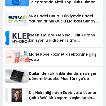
Telegram’da Aktif Topluluk Bulmanın
Yolları
SRV Padel Court, Türkiye’de Padel
Yatırımlarının Güçlü Markası Olmayı
Sürdürüyor
Kleen-Hy-Dro-Gen Inc., Sıfır Karbon
Emisyonlu Hidrojen Isıtma
Teknolojisinde ISO ve TSSA
Düzenleyici Onaylarını Aldı
Marie Rose kozmetik sektörüne giriş
yaptı
Daikin’den akıllı iklimlendirmede yeni
dönem: Madoka Plus Türkiye’de
Diş Hekimliğinden Edebiyata Uzanan
Çok Yönlü Bir Yaşam: Yeşim Şahin
Yaman