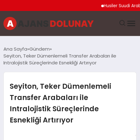
Husiler Suudi Arabistan
DÜNYA
Ana Sayfa
Gündem
Seyiton, Teker Dümenlemeli Transfer Arabaları ile
EĞITIM
Intralojistik Süreçlerinde Esnekliği Artırıyor
EKONOMI
Seyiton, Teker Dümenlemeli
GENEL
Transfer Arabaları ile
Intralojistik Süreçlerinde
GÜNCEL
Esnekliği Artırıyor
MAGAZIN