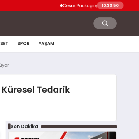
Cesur Packaging, Mısır’daki Üretim Üssünü
10:30:51
ASET
SPOR
YAŞAM
üyor
 Küresel Tedarik
Son Dakika