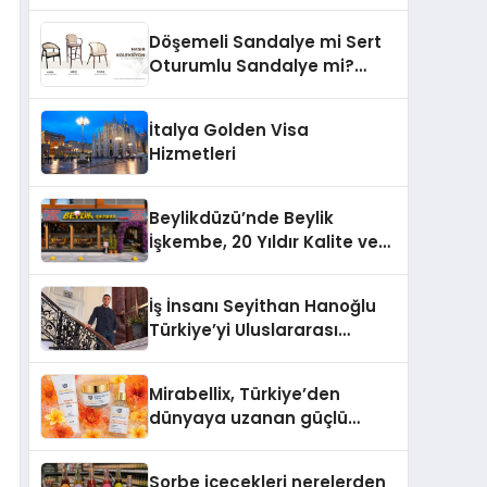
İle Tanışın
Döşemeli Sandalye mi Sert
Oturumlu Sandalye mi?
Hangisi Daha Konforlu?
İtalya Golden Visa
Hizmetleri
Beylikdüzü’nde Beylik
İşkembe, 20 Yıldır Kalite ve
Lezzetin Değişmeyen Adresi
İş İnsanı Seyithan Hanoğlu
Türkiye’yi Uluslararası
Arenada Tanıtmayı
Hedefliyor
Mirabellix, Türkiye’den
dünyaya uzanan güçlü
büyümesini sürdürüyor
Sorbe içecekleri nerelerden