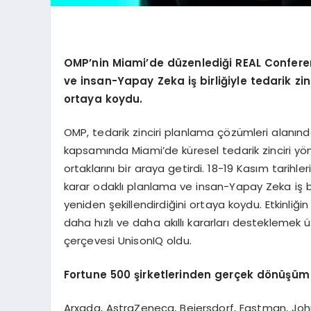
OMP
’
nin Miami
’
de düzenlediği REAL Confer
ve insan-Yapay Zeka iş birliğiyle tedarik zin
ortaya koydu.
OMP, tedarik zinciri planlama çözümleri alanınd
kapsamında Miami’de küresel tedarik zinciri yöneti
ortaklarını bir araya getirdi. 18-19 Kasım tarihl
karar odaklı planlama ve insan-Yapay Zeka iş bir
yeniden şekillendirdiğini ortaya koydu. Etkinliğin
daha hızlı ve daha akıllı kararları destekleme
çerçevesi UnisonIQ oldu.
Fortune 500
şirketlerinden gerçek d
ö
nüşüm 
Arxada, AstraZeneca, Beiersdorf, Eastman, Joh