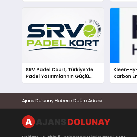
SRV Padel Court, Türkiye’de
Kleen-Hy-
Padel Yatırımlarının Güçlü
Karbon Em
Markası Olmayı Sürdürüyor
Isıtma Te
TSSA Düze
Aldı
Ajans Dolunay Haberin Doğru Adresi