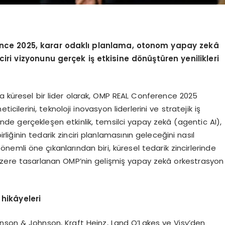
ence 2025, karar odaklı planlama, otonom yapay zekâ
ciri vizyonunu gerçek iş etkisine d
ö
nüştüren yenilikleri
a küresel bir lider olarak, OMP REAL Conference 2025
cilerini, teknoloji inovasyon liderlerini ve stratejik iş
erinde gerçekleşen etkinlik, temsilci yapay zekâ (agentic AI),
liğinin tedarik zinciri planlamasının geleceğini nasıl
 önemli öne çıkanlarından biri, küresel tedarik zincirlerinde
k üzere tasarlanan OMP’nin gelişmiş yapay zekâ orkestrasyon
hikâyeleri
nson & Johnson, Kraft Heinz, Land O’Lakes ve Visy’den