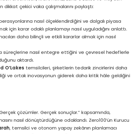
n dikkat çekici vaka çalışmalarını paylaştı:
perasyonlarına nasıl ölçeklendirdiğini ve dalgalı piyasa
mak için karar odaklı planlamayı nasıl uyguladığını anlattı.
acıları daha bilinçli ve etkili kararlar almak için nasıl
ma süreçlerine nasıl entegre ettiğini ve çevresel hedeflerle
duğunu aktardı.
nd O
’
Lakes
temsilcileri, şirketlerin tedarik zincirlerini daha
liği ve ortak inovasyonun giderek daha kritik hâle geldiğini
. Gerçek çözümler. Gerçek sonuçlar.” kapsamında,
lamasını nasıl dönüştürdüğüne odaklandı. Zero100’ün Kurucu
arah
, temsilci ve otonom yapay zekânın planlamacı