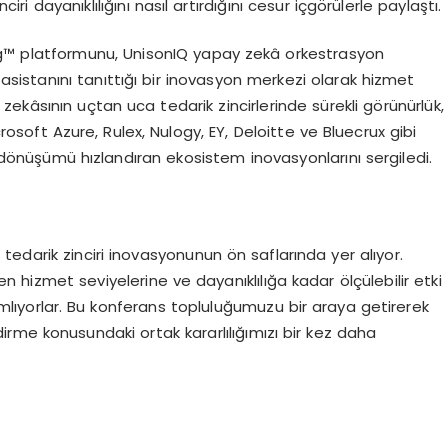
ciri dayanıklılığını nasıl artırdığını cesur içgörülerle paylaştı.
ng™ platformunu, UnisonIQ yapay zekâ orkestrasyon
istanını tanıttığı bir inovasyon merkezi olarak hizmet
zekâsının uçtan uca tedarik zincirlerinde sürekli görünürlük,
icrosoft Azure, Rulex, Nulogy, EY, Deloitte ve Bluecrux gibi
al dönüşümü hızlandıran ekosistem inovasyonlarını sergiledi.
 tedarik zinciri inovasyonunun ön saflarında yer alıyor.
en hizmet seviyelerine ve dayanıklılığa kadar ölçülebilir etki
ımlıyorlar. Bu konferans topluluğumuzu bir araya getirerek
dirme konusundaki ortak kararlılığımızı bir kez daha