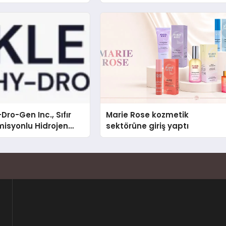
Topluluk Bulmanın Yolları
Dro-Gen Inc., Sıfır
Marie Rose kozmetik
isyonlu Hidrojen
sektörüne giriş yaptı
knolojisinde ISO ve
nleyici Onaylarını