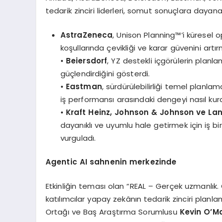
tedarik zinciri liderleri, somut sonuçlara dayana
AstraZeneca
, Unison Planning™’i küresel o
koşullarında çevikliği ve karar güvenini artır
•
Beiersdorf
, YZ destekli içgörülerin planlam
güçlendirdiğini gösterdi.
•
Eastman
, sürdürülebilirliği temel planla
iş performansı arasındaki dengeyi nasıl kur
•
Kraft Heinz, Johnson & Johnson ve La
dayanıklı ve uyumlu hale getirmek için iş bir
vurguladı.
Agentic AI sahnenin merkezinde
Etkinliğin teması olan “REAL – Gerçek uzmanlık
katılımcılar yapay zekânın tedarik zinciri plan
Ortağı ve Baş Araştırma Sorumlusu
Kevin O
’
M