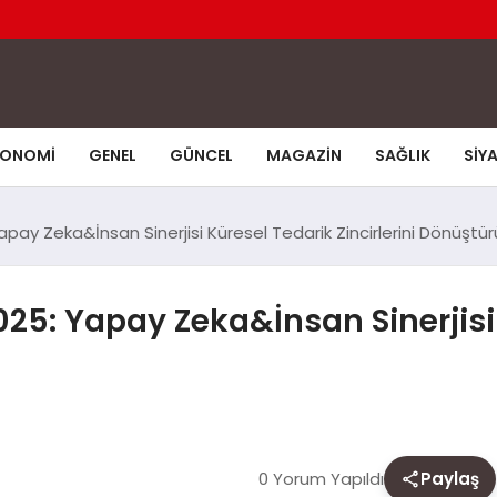
KONOMI
GENEL
GÜNCEL
MAGAZIN
SAĞLIK
SIY
ay Zeka&İnsan Sinerjisi Küresel Tedarik Zincirlerini Dönüştür
25: Yapay Zeka&İnsan Sinerjisi
0 Yorum Yapıldı
Paylaş