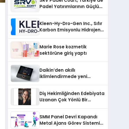
SRV Padel Court, Türkiye’de
Padel Yatırımlarının Güçlü
Markası Olmayı Sürdürüyor
Kleen-Hy-Dro-Gen Inc., Sıfır
Karbon Emisyonlu Hidrojen
Isıtma Teknolojisinde ISO ve
TSSA Düzenleyici Onaylarını
Marie Rose kozmetik
Aldı
sektörüne giriş yaptı
Daikin’den akıllı
iklimlendirmede yeni
dönem: Madoka Plus
Türkiye’de
Diş Hekimliğinden Edebiyata
Uzanan Çok Yönlü Bir
Yaşam: Yeşim Şahin Yaman
SMM Panel Devri Kapandı
Metal Ajans Görev Sistemi