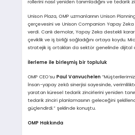
rollerini nasıl yeniden tanımladığını ve tedarik zin
Unison Plaza, OMP uzmanlarının Unison Planni
çerçevesini ve Unison Companion Yapay Zeka as
verdi. Canlı demolar, Yapay Zeka destekli karar 
çeviklik ve iş birliği sağladığını ortaya koydu. M
stratejik iş ortakları da sektör genelinde dijit
İlerleme ile birleşmiş bir topluluk
OMP CEO’su
Paul Vanvuchelen
“Müşterilerimiz
İnsan-yapay zekâ sinerjisi sayesinde, verimlilikt
yaratan küresel tedarik zincirlerini yeniden tan
tedarik zinciri planlamasının geleceğini şekillen
güçlendirdi.” şeklinde konuştu.
OMP Hakkında