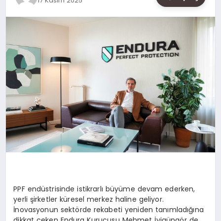
17 Kasım 2025
SAĞLIK
SIYASET
SPOR
YAŞAM
PPF end
ü
strisinde istikrarl
ı
b
ü
y
ü
me devam ederken,
yerli
ş
irketler k
ü
resel merkez haline geliyor.
İ
novasyonun sekt
ö
rde rekabeti yeniden tan
ı
mlad
ığı
na
dikkat
ç
eken Endura Kurucusu Mehmet
İ
yig
ü
ng
ö
r de