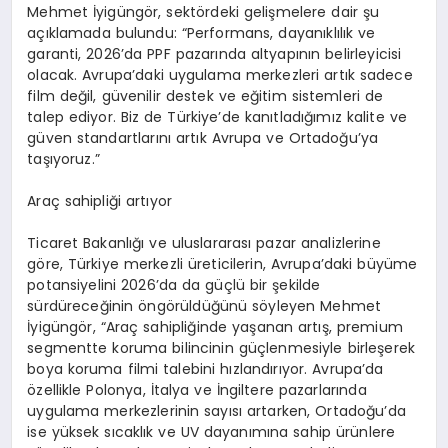
Mehmet
İ
yig
ü
ng
ö
r, sekt
ö
rdeki geli
ş
melere dair
ş
u
a
çı
klamada bulundu:
“
Performans, dayan
ı
kl
ı
l
ı
k ve
garanti, 2026
’
da PPF pazar
ı
nda altyap
ı
n
ı
n belirleyicisi
olacak. Avrupa
’
daki uygulama merkezleri art
ı
k sadece
film de
ğ
il, g
ü
venilir destek ve e
ğ
itim sistemleri de
talep ediyor. Biz de T
ü
rkiye
’
de kan
ı
tlad
ığı
m
ı
z kalite ve
g
ü
ven standartlar
ı
n
ı
art
ı
k Avrupa ve Ortado
ğ
u
’
ya
ta
şı
yoruz.
”
Ara
ç
sahipli
ğ
i art
ı
yor
Ticaret Bakanl
ığı
ve uluslararas
ı
pazar analizlerine
g
ö
re, T
ü
rkiye merkezli
ü
reticilerin, Avrupa
’
daki b
ü
y
ü
me
potansiyelini 2026
’
da da g
üç
l
ü
bir
ş
ekilde
s
ü
rd
ü
rece
ğ
inin
ö
ng
ö
r
ü
ld
üğü
n
ü
s
ö
yleyen Mehmet
İ
yig
ü
ng
ö
r,
“
Ara
ç
sahipli
ğ
inde ya
ş
anan art
ış
, premium
segmentte koruma bilincinin g
üç
lenmesiyle birle
ş
erek
boya koruma filmi talebini h
ı
zland
ı
r
ı
yor. Avrupa
’
da
ö
zellikle Polonya,
İ
talya ve
İ
ngiltere pazarlar
ı
nda
uygulama merkezlerinin say
ı
s
ı
artarken, Ortado
ğ
u
’
da
ise y
ü
ksek s
ı
cakl
ı
k ve UV dayan
ı
m
ı
na sahip
ü
r
ü
nlere