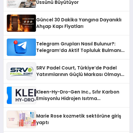
Üssünü Büyütüyor
Güncel 30 Dakika Yangına Dayanıklı
Ahşap Kapı Fiyatları
Telegram Grupları Nasıl Bulunur?:
Telegram’da Aktif Topluluk Bulmanın
Yolları
SRV Padel Court, Türkiye’de Padel
Yatırımlarının Güçlü Markası Olmayı
Sürdürüyor
Kleen-Hy-Dro-Gen Inc., Sıfır Karbon
Emisyonlu Hidrojen Isıtma
Teknolojisinde ISO ve TSSA
Düzenleyici Onaylarını Aldı
Marie Rose kozmetik sektörüne giriş
yaptı