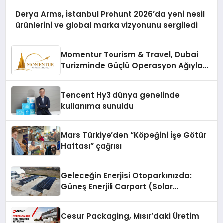
Derya Arms, İstanbul Prohunt 2026’da yeni nesil
ürünlerini ve global marka vizyonunu sergiledi
Momentur Tourism & Travel, Dubai
Turizminde Güçlü Operasyon Ağıyla
Fark Yaratıyor
Tencent Hy3 dünya genelinde
kullanıma sunuldu
Mars Türkiye’den “Köpeğini İşe Götür
Haftası” çağrısı
Geleceğin Enerjisi Otoparkınızda:
Güneş Enerjili Carport (Solar
Otopark) Nedir?
Cesur Packaging, Mısır’daki Üretim