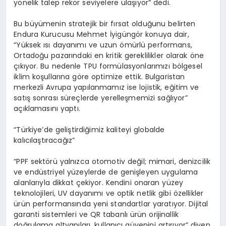
y
ö
nelik talep rekor seviyelere ula
şı
yor
”
dedi.
Bu b
ü
y
ü
menin stratejik bir f
ı
rsat oldu
ğ
unu belirten
Endura Kurucusu Mehmet
İ
yig
ü
ng
ö
r konuya dair,
“
Y
ü
ksek
ı
s
ı
dayan
ı
m
ı
ve uzun
ö
m
ü
rl
ü
performans,
Ortado
ğ
u pazar
ı
ndaki en kritik gereklilikler olarak
ö
ne
çı
k
ı
yor. Bu nedenle TPU form
ü
lasyonlar
ı
m
ı
z
ı
b
ö
lgesel
iklim ko
ş
ullar
ı
na g
ö
re optimize ettik. Bulgaristan
merkezli Avrupa yap
ı
lanmam
ı
z ise lojistik, e
ğ
itim ve
sat
ış
sonras
ı
s
ü
re
ç
lerde yerelle
ş
memizi sa
ğ
l
ı
yor
”
a
çı
klamas
ı
n
ı
yapt
ı
.
“
T
ü
rkiye
’
de geli
ş
tirdi
ğ
imiz kaliteyi globalde
kal
ı
c
ı
la
ş
t
ı
raca
ğı
z
”
“
PPF sekt
ö
r
ü
yaln
ı
zca otomotiv de
ğ
il; mimari, denizcilik
ve end
ü
striyel y
ü
zeylerde de geni
ş
leyen uygulama
alanlar
ı
yla dikkat
ç
ekiyor. Kendini onaran y
ü
zey
teknolojileri, UV dayan
ı
m
ı
ve optik netlik gibi
ö
zellikler
ü
r
ü
n performans
ı
nda yeni standartlar yarat
ı
yor. Dijital
garanti sistemleri ve QR tabanl
ı ü
r
ü
n orijinallik
do
ğ
rulama altyap
ı
lar
ı
, kullan
ı
c
ı
g
ü
venini art
ı
r
ı
yor
”
diyen