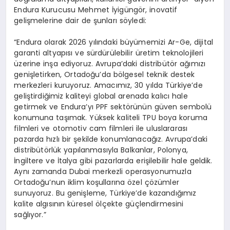
Endura Kurucusu Mehmet
İ
yig
ü
ng
ö
r, inovatif
geli
ş
melerine dair de
ş
unlar
ı
s
ö
yledi:
“
Endura olarak 2026 y
ı
l
ı
ndaki b
ü
y
ü
memizi Ar-Ge, dijital
garanti altyap
ı
s
ı
ve s
ü
rd
ü
r
ü
lebilir
ü
retim teknolojileri
ü
zerine in
ş
a ediyoruz. Avrupa
’
daki distrib
ü
t
ö
r a
ğı
m
ı
z
ı
geni
ş
letirken, Ortado
ğ
u
’
da b
ö
lgesel teknik destek
merkezleri kuruyoruz. Amac
ı
m
ı
z, 3
0
y
ı
lda T
ü
rkiye
’
de
geli
ş
tirdi
ğ
imiz kaliteyi global arenada kal
ı
c
ı
hale
getirmek ve Endura
’
y
ı
PPF sekt
ö
r
ü
n
ü
n g
ü
ven sembol
ü
konumuna ta
şı
mak
. Y
ü
ksek kaliteli TPU boya koruma
filmleri ve otomotiv cam filmleri ile uluslararas
ı
pazarda h
ı
zl
ı
bir
ş
ekilde konumlanaca
ğı
z. Avrupa
’
daki
distrib
ü
t
ö
rl
ü
k yap
ı
lanmas
ı
yla Balkanlar, Polonya,
İ
ngiltere ve
İ
talya gibi pazarlarda eri
ş
ilebilir hale geldik.
Ayn
ı
zamanda Dubai merkezli operasyonumuzla
Ortado
ğ
u
’
nun iklim ko
ş
ullar
ı
na
ö
zel
çö
z
ü
mler
sunuyoruz. Bu geni
ş
leme, T
ü
rkiye
’
de kazand
ığı
m
ı
z
kalite alg
ı
s
ı
n
ı
n k
ü
resel
ö
l
ç
ekte g
üç
lendirmesini
sa
ğ
l
ı
yor.
”