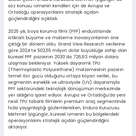
s
ö
z konusu ivmenin kendileri i
ç
in de Avrupa ve
Ortado
ğ
u operasyonlar
ı
n
ı
stratejik a
çı
dan
g
üç
lendirdi
ğ
ini a
çı
klad
ı
.
202
5
y
ı
l
ı
, boya koruma filmi (PPF) end
ü
strisinde
istikrarl
ı
b
ü
y
ü
me ve malzeme inovasyonlar
ı
n
ı
n
ö
ne
çı
kt
ığı
bir d
ö
nem oldu. Grand View Research verilerine
g
ö
re 2024
’
te 502,55 milyon dolar b
ü
y
ü
kl
üğ
e sahip olan
k
ü
resel PPF pazar
ı
n
ı
n 2030
’
da 726,63 milyon dolara
ula
ş
mas
ı
bekleniyor. Y
ü
ksek dayan
ı
ml
ı
TPU
(Thermoplastic Polyurethane) malzemesinin pazar
ı
n
temel itici g
ü
c
ü
oldu
ğ
unu ortaya koyan veriler, bu
segmentin esneklik ve ultraviyole (UV) dayan
ı
m
ı
yla
PPF sekt
ö
r
ü
ndeki teknolojik d
ö
n
üşü
m
ü
n merkezinde
yer ald
ığı
na i
ş
aret ediyor. Avrupa ve Ortado
ğ
u
’
da yeni
nesil TPU tabanl
ı
filmlerin premium ara
ç
segmentinde
h
ı
zla yayg
ı
nla
ş
t
ığı
g
ö
zlemlenirken, Endura Kurucusu
Mehmet
İ
yig
ü
ng
ö
r, k
ü
resel ivmenin bu b
ö
lgelerdeki
operasyonlar
ı
n
ı
stratejik a
çı
dan g
üç
lendirdi
ğ
ini
aktar
ı
yor.