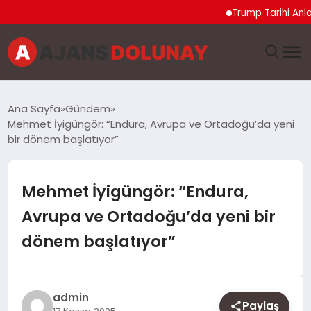
Trump Tarihi Anlaşma 
DÜNYA
Ana Sayfa
Gündem
Mehmet İyigüngör: “Endura, Avrupa ve Ortadoğu’da yeni
EĞITIM
bir dönem başlatıyor”
EKONOMI
Mehmet İyigüngör: “Endura,
GENEL
Avrupa ve Ortadoğu’da yeni bir
dönem başlatıyor”
GÜNCEL
MAGAZIN
admin
Paylaş