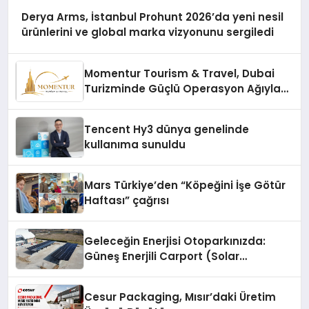
Derya Arms, İstanbul Prohunt 2026’da yeni nesil
ürünlerini ve global marka vizyonunu sergiledi
Momentur Tourism & Travel, Dubai
Turizminde Güçlü Operasyon Ağıyla
Fark Yaratıyor
Tencent Hy3 dünya genelinde
kullanıma sunuldu
Mars Türkiye’den “Köpeğini İşe Götür
Haftası” çağrısı
Geleceğin Enerjisi Otoparkınızda:
Güneş Enerjili Carport (Solar
Otopark) Nedir?
Cesur Packaging, Mısır’daki Üretim