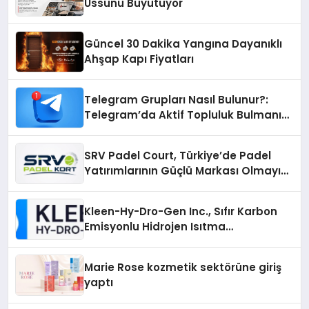
Üssünü Büyütüyor
Güncel 30 Dakika Yangına Dayanıklı
Ahşap Kapı Fiyatları
Telegram Grupları Nasıl Bulunur?:
Telegram’da Aktif Topluluk Bulmanın
Yolları
SRV Padel Court, Türkiye’de Padel
Yatırımlarının Güçlü Markası Olmayı
Sürdürüyor
Kleen-Hy-Dro-Gen Inc., Sıfır Karbon
Emisyonlu Hidrojen Isıtma
Teknolojisinde ISO ve TSSA
Düzenleyici Onaylarını Aldı
Marie Rose kozmetik sektörüne giriş
yaptı