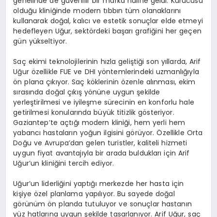
genelinde de güvenilir bir marka haline geldi. Kurucusu
olduğu kliniğinde modern tıbbın tüm olanaklarını
kullanarak doğal, kalıcı ve estetik sonuçlar elde etmeyi
hedefleyen Uğur, sektördeki başarı grafiğini her geçen
gün yükseltiyor.
Saç ekimi teknolojilerinin hızla geliştiği son yıllarda, Arif
Uğur özellikle FUE ve DHI yöntemlerindeki uzmanlığıyla
ön plana çıkıyor. Saç köklerinin özenle alınması, ekim
sırasında doğal çıkış yönüne uygun şekilde
yerleştirilmesi ve iyileşme sürecinin en konforlu hale
getirilmesi konularında büyük titizlik gösteriyor.
Gaziantep’te açtığı modern kliniği, hem yerli hem
yabancı hastaların yoğun ilgisini görüyor. Özellikle Orta
Doğu ve Avrupa’dan gelen turistler, kaliteli hizmeti
uygun fiyat avantajıyla bir arada buldukları için Arif
Uğur’un kliniğini tercih ediyor.
Uğur’un liderliğini yaptığı merkezde her hasta için
kişiye özel planlama yapılıyor. Bu sayede doğal
görünüm ön planda tutuluyor ve sonuçlar hastanın
yüz hatlarına uygun şekilde tasarlanıyor. Arif Uğur, saç