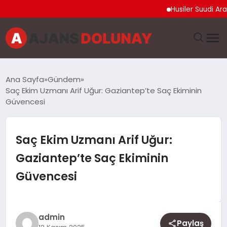
Husiler Suudi Arabista
DÜNYA
Ana Sayfa
Gündem
Saç Ekim Uzmanı Arif Uğur: Gaziantep’te Saç Ekiminin
EĞITIM
Güvencesi
EKONOMI
Saç Ekim Uzmanı Arif Uğur:
GENEL
Gaziantep’te Saç Ekiminin
Güvencesi
GÜNCEL
MAGAZIN
admin
Paylaş