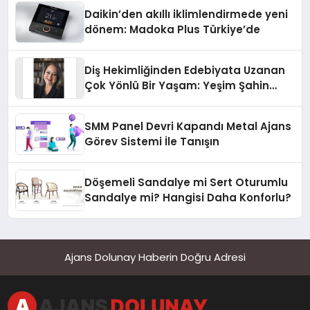
Daikin’den akıllı iklimlendirmede yeni
dönem: Madoka Plus Türkiye’de
Diş Hekimliğinden Edebiyata Uzanan
Çok Yönlü Bir Yaşam: Yeşim Şahin
Yaman
SMM Panel Devri Kapandı Metal Ajans
Görev Sistemi İle Tanışın
Döşemeli Sandalye mi Sert Oturumlu
Sandalye mi? Hangisi Daha Konforlu?
Ajans Dolunay Haberin Doğru Adresi