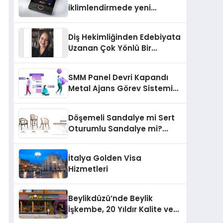
iklimlendirmede yeni
dönem: Madoka Plus
Türkiye’de
Diş Hekimliğinden Edebiyata
Uzanan Çok Yönlü Bir
Yaşam: Yeşim Şahin Yaman
SMM Panel Devri Kapandı
Metal Ajans Görev Sistemi
İle Tanışın
Döşemeli Sandalye mi Sert
Oturumlu Sandalye mi?
Hangisi Daha Konforlu?
İtalya Golden Visa
Hizmetleri
Beylikdüzü’nde Beylik
İşkembe, 20 Yıldır Kalite ve
Lezzetin Değişmeyen Adresi