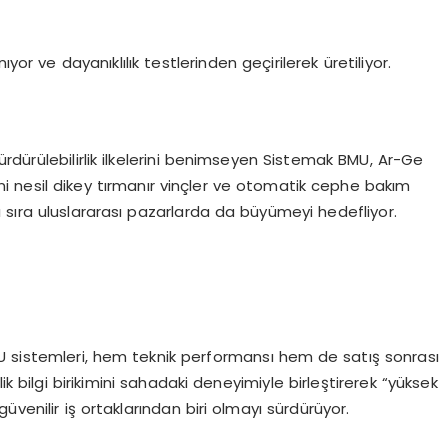
yor ve dayanıklılık testlerinden geçirilerek üretiliyor.
rdürülebilirlik ilkelerini benimseyen Sistemak BMU, Ar-Ge
ni nesil dikey tırmanır vinçler ve otomatik cephe bakım
nı sıra uluslararası pazarlarda da büyümeyi hedefliyor.
U sistemleri, hem teknik performansı hem de satış sonrası
ik bilgi birikimini sahadaki deneyimiyle birleştirerek “yüksek
üvenilir iş ortaklarından biri olmayı sürdürüyor.