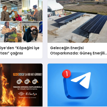
iye’den “Köpeğini İşe
Geleceğin Enerjisi
tası” çağrısı
Otoparkınızda: Güneş Enerjili
Carport (Solar Otopark)
Nedir?