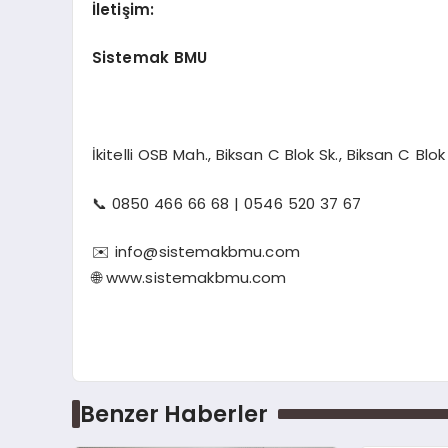
İletişim:
Sistemak BMU
İkitelli OSB Mah., Biksan C Blok Sk., Biksan C Blo
📞 0850 466 66 68 | 0546 520 37 67
✉️
info@sistemakbmu.com
🌐 www.sistemakbmu.com
Benzer Haberler