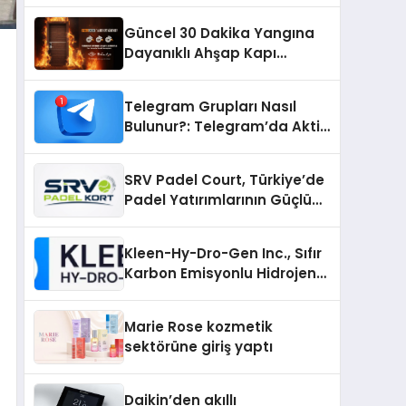
Güncel 30 Dakika Yangına
Dayanıklı Ahşap Kapı
Fiyatları
Telegram Grupları Nasıl
Bulunur?: Telegram’da Aktif
Topluluk Bulmanın Yolları
SRV Padel Court, Türkiye’de
Padel Yatırımlarının Güçlü
Markası Olmayı Sürdürüyor
Kleen-Hy-Dro-Gen Inc., Sıfır
Karbon Emisyonlu Hidrojen
Isıtma Teknolojisinde ISO ve
TSSA Düzenleyici Onaylarını
Marie Rose kozmetik
Aldı
sektörüne giriş yaptı
Daikin’den akıllı