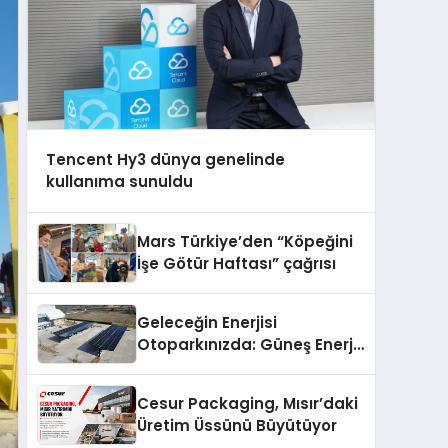
Tencent Hy3 dünya genelinde
kullanıma sunuldu
Mars Türkiye’den “Köpeğini
İşe Götür Haftası” çağrısı
Geleceğin Enerjisi
Otoparkınızda: Güneş Enerjili
Carport (Solar Otopark)
Nedir?
Cesur Packaging, Mısır’daki
Üretim Üssünü Büyütüyor