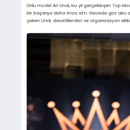
Ünlü model Ari Ünal, bu yıl gerçekleşen Top Mo
bir başarıya daha imza attı. Gecede göz alıcı z
çeken Ünal, davetlilerden ve organizasyon ekib