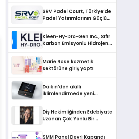
SRV Padel Court, Türkiye’de
Padel Yatırımlarının Güçlü
Markası Olmayı Sürdürüyor
Kleen-Hy-Dro-Gen Inc., Sıfır
Karbon Emisyonlu Hidrojen
Isıtma Teknolojisinde ISO ve
TSSA Düzenleyici Onaylarını
Marie Rose kozmetik
Aldı
sektörüne giriş yaptı
Daikin’den akıllı
iklimlendirmede yeni
dönem: Madoka Plus
Türkiye’de
Diş Hekimliğinden Edebiyata
Uzanan Çok Yönlü Bir
Yaşam: Yeşim Şahin Yaman
SMM Panel Devri Kapandı