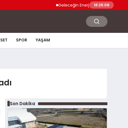
Geleceğin Enerjisi Otoparkınızda: Güneş Enerjili Carp
18:25:10
ASET
SPOR
YAŞAM
adı
Son Dakika