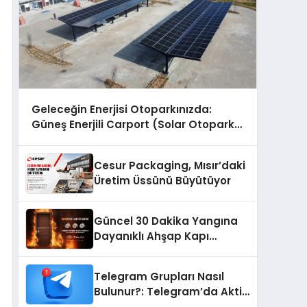
Geleceğin Enerjisi Otoparkınızda:
Güneş Enerjili Carport (Solar Otopark)
Nedir?
Cesur Packaging, Mısır’daki
Üretim Üssünü Büyütüyor
Güncel 30 Dakika Yangına
Dayanıklı Ahşap Kapı
Fiyatları
Telegram Grupları Nasıl
Bulunur?: Telegram’da Aktif
Topluluk Bulmanın Yolları