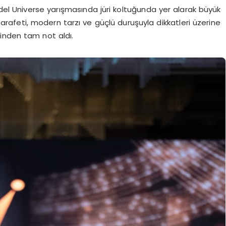
del Universe yarışmasında jüri koltuğunda yer alarak büyük
arafeti, modern tarzı ve güçlü duruşuyla dikkatleri üzerine
inden tam not aldı.