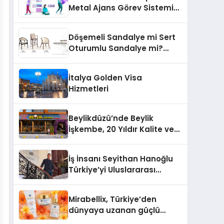
Metal Ajans Görev Sistemi
İle Tanışın
Döşemeli Sandalye mi Sert
Oturumlu Sandalye mi?
Hangisi Daha Konforlu?
İtalya Golden Visa
Hizmetleri
Beylikdüzü’nde Beylik
İşkembe, 20 Yıldır Kalite ve
Lezzetin Değişmeyen Adresi
İş İnsanı Seyithan Hanoğlu
Türkiye’yi Uluslararası
Arenada Tanıtmayı
Hedefliyor
Mirabellix, Türkiye’den
dünyaya uzanan güçlü
büyümesini sürdürüyor