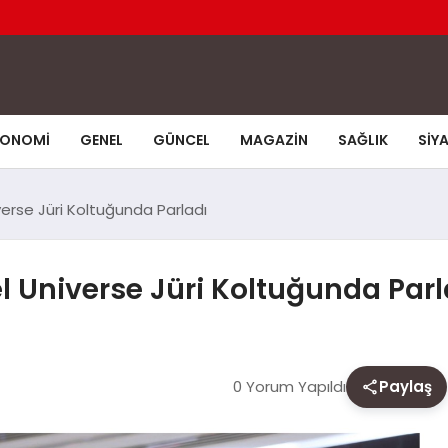
KONOMI
GENEL
GÜNCEL
MAGAZIN
SAĞLIK
SIY
verse Jüri Koltuğunda Parladı
l Universe Jüri Koltuğunda Parl
0 Yorum Yapıldı
Paylaş