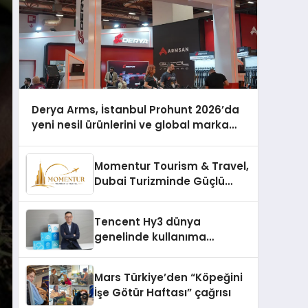
Derya Arms, İstanbul Prohunt 2026’da
yeni nesil ürünlerini ve global marka
vizyonunu sergiledi
Momentur Tourism & Travel,
Dubai Turizminde Güçlü
Operasyon Ağıyla Fark
Yaratıyor
Tencent Hy3 dünya
genelinde kullanıma
sunuldu
Mars Türkiye’den “Köpeğini
İşe Götür Haftası” çağrısı