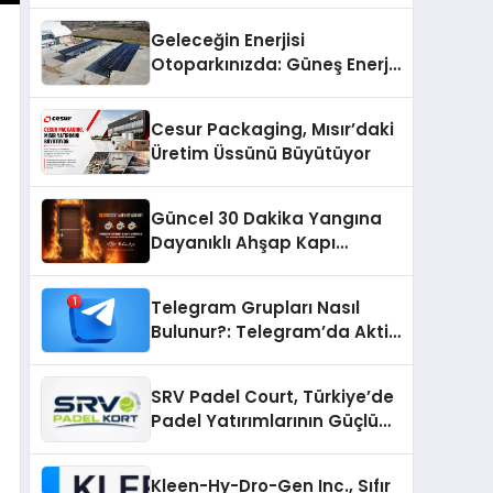
Geleceğin Enerjisi
Otoparkınızda: Güneş Enerjili
Carport (Solar Otopark)
Nedir?
Cesur Packaging, Mısır’daki
Üretim Üssünü Büyütüyor
Güncel 30 Dakika Yangına
Dayanıklı Ahşap Kapı
Fiyatları
Telegram Grupları Nasıl
Bulunur?: Telegram’da Aktif
Topluluk Bulmanın Yolları
SRV Padel Court, Türkiye’de
Padel Yatırımlarının Güçlü
Markası Olmayı Sürdürüyor
Kleen-Hy-Dro-Gen Inc., Sıfır