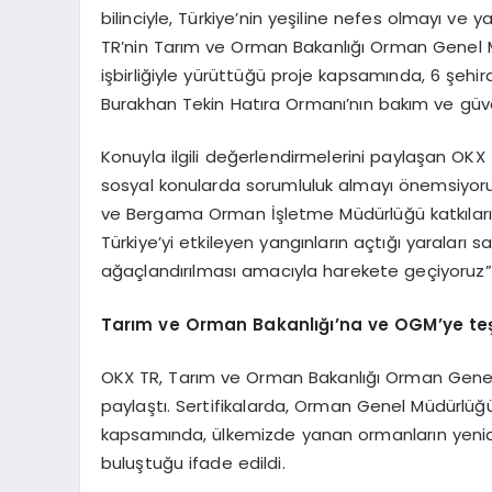
bilinciyle, Türkiye’nin yeşiline nefes olmayı ve 
TR’nin Tarım ve Orman Bakanlığı Orman Genel
işbirliğiyle yürüttüğü proje kapsamında, 6 şehi
Burakhan Tekin Hatıra Ormanı’nın bakım ve gü
Konuyla ilgili değerlendirmelerini paylaşan O
sosyal konularda sorumluluk almayı önemsiyor
ve Bergama Orman İşletme Müdürlüğü katkılarıy
Türkiye’yi etkileyen yangınların açtığı yaraları 
ağaçlandırılması amacıyla harekete geçiyoruz”
Tarım ve Orman Bakanlığı’na ve OGM
’
ye te
OKX TR, Tarım ve Orman Bakanlığı Orman Genel M
paylaştı. Sertifikalarda, Orman Genel Müdürlü
kapsamında, ülkemizde yanan ormanların yenide
buluştuğu ifade edildi.