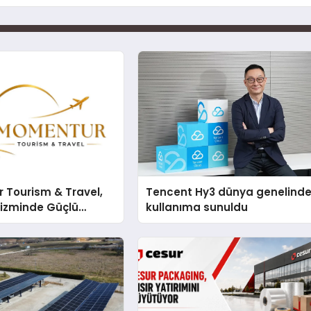
 Tourism & Travel,
Tencent Hy3 dünya genelind
rizminde Güçlü
kullanıma sunuldu
n Ağıyla Fark