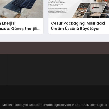
 Enerjisi
Cesur Packaging, Mısır’daki
ızda: Güneş Enerjili
Üretim Üssünü Büyütüyor
Solar Otopark)
Mersin Haber
Eşya Depolama
massage service in istanbul
Mersin Lojistik