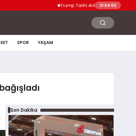
Trump Tarihi Anlaşma Duyurdu Hamas ve 
21:04:53
ASET
SPOR
YAŞAM
bağışladı
Son Dakika