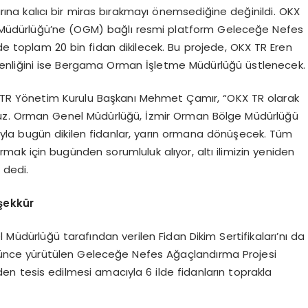
yarına kalıcı bir miras bırakmayı önemsediğine değinildi. OKX
 Müdürlüğü’ne (OGM) bağlı resmi platform Geleceğe Nefes
rde toplam 20 bin fidan dikilecek. Bu projede, OKX TR Eren
venliğini ise Bergama Orman İşletme Müdürlüğü üstlenecek.
KX TR Yönetim Kurulu Başkanı Mehmet Çamır, “OKX TR olarak
uz. Orman Genel Müdürlüğü, İzmir Orman Bölge Müdürlüğü
la bugün dikilen fidanlar, yarın ormana dönüşecek. Tüm
sarmak için bugünden sorumluluk alıyor, altı ilimizin yeniden
 dedi.
şekkür
üdürlüğü tarafından verilen Fidan Dikim Sertifikaları’nı da
ğünce yürütülen Geleceğe Nefes Ağaçlandırma Projesi
n tesis edilmesi amacıyla 6 ilde fidanların toprakla