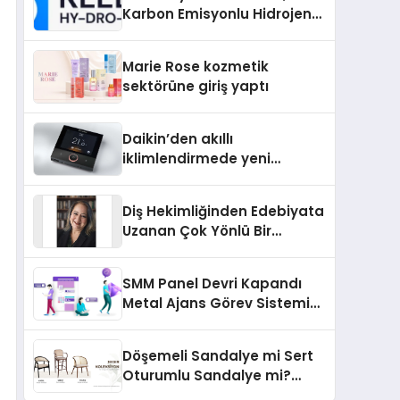
Karbon Emisyonlu Hidrojen
Isıtma Teknolojisinde ISO ve
TSSA Düzenleyici Onaylarını
Marie Rose kozmetik
Aldı
sektörüne giriş yaptı
Daikin’den akıllı
iklimlendirmede yeni
dönem: Madoka Plus
Türkiye’de
Diş Hekimliğinden Edebiyata
Uzanan Çok Yönlü Bir
Yaşam: Yeşim Şahin Yaman
SMM Panel Devri Kapandı
Metal Ajans Görev Sistemi
İle Tanışın
Döşemeli Sandalye mi Sert
Oturumlu Sandalye mi?
Hangisi Daha Konforlu?