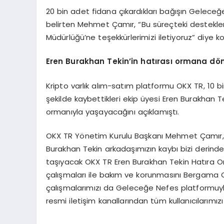
20 bin adet fidana çıkardıkları bağışın Gelece
belirten Mehmet Çamır, “Bu süreçteki destekl
Müdürlüğü’ne teşekkürlerimizi iletiyoruz” diye k
Eren Burakhan Tekin
’
in hat
ırası ormana d
ö
Kripto varlık alım-satım platformu OKX TR, 10 b
şekilde kaybettikleri ekip üyesi Eren Burakhan T
ormanıyla yaşayacağını açıklamıştı.
OKX TR Yönetim Kurulu Başkanı Mehmet Çamır, de
Burakhan Tekin arkadaşımızın kaybı bizi derinde
taşıyacak OKX TR Eren Burakhan Tekin Hatıra 
çalışmaları ile bakım ve korunmasını Bergama O
çalışmalarımızı da Geleceğe Nefes platformuy
resmi iletişim kanallarından tüm kullanıcılarımı