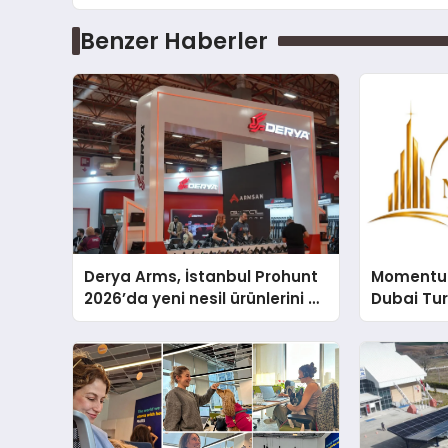
Benzer Haberler
Derya Arms, İstanbul Prohunt
Momentur
2026’da yeni nesil ürünlerini ve
Dubai Tu
global marka vizyonunu
Operasyo
sergiledi
Yaratıyor