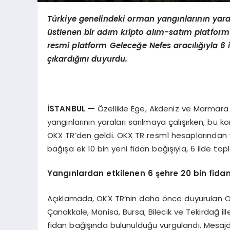
Türkiye genelindeki orman yangınlarının yara
üstlenen bir adım kripto alı
m-sat
ım platform
resmi platform Geleceğe Nefes aracılığıyla 6 i
çıkardığını duyurdu.
İSTANBUL
—
Özellikle Ege, Akdeniz ve Marmara
yangınlarının yaraları sarılmaya çalışırken, bu
OKX TR’den geldi. OKX TR resmî hesaplarından 
bağışa ek 10 bin yeni fidan bağışıyla, 6 ilde topla
Yangınlardan etkilenen 6 şehre 20 bin fidan
Açıklamada, OKX TR’nin daha önce duyurulan OK
Çanakkale, Manisa, Bursa, Bilecik ve Tekirdağ i
fidan bağışında bulunulduğu vurgulandı. Mesajd