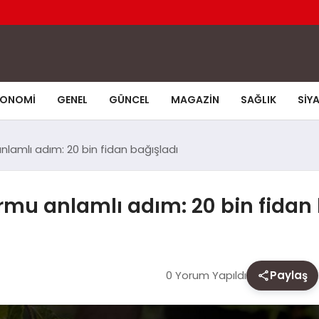
KONOMI
GENEL
GÜNCEL
MAGAZIN
SAĞLIK
SIY
lamlı adım: 20 bin fidan bağışladı
rmu anlamlı adım: 20 bin fidan 
0 Yorum Yapıldı
Paylaş