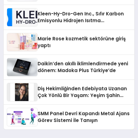
Sürdürüyor
Kleen-Hy-Dro-Gen Inc., Sıfır Karbon
Emisyonlu Hidrojen Isıtma
Teknolojisinde ISO ve TSSA
Düzenleyici Onaylarını Aldı
Marie Rose kozmetik sektörüne giriş
yaptı
Daikin’den akıllı iklimlendirmede yeni
dönem: Madoka Plus Türkiye’de
Diş Hekimliğinden Edebiyata Uzanan
Çok Yönlü Bir Yaşam: Yeşim Şahin
Yaman
SMM Panel Devri Kapandı Metal Ajans
Görev Sistemi İle Tanışın