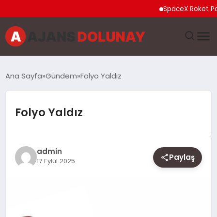
SpaceX Roket Parçası 
DÜNYA
Ana Sayfa
Gündem
Folyo Yaldız
EĞITIM
Folyo Yaldız
EKONOMI
GENEL
admin
Paylaş
17 Eylül 2025
GÜNCEL
MAGAZIN