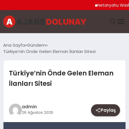
Netanyahu Washington
DÜNYA
Ana Sayfa
Gündem
Türkiye’nin Önde Gelen Eleman İlanları Sitesi
EĞITIM
EKONOMI
Türkiye’nin Önde Gelen Eleman
İlanları Sitesi
GENEL
GÜNCEL
admin
Paylaş
26 Ağustos 2025
MAGAZIN