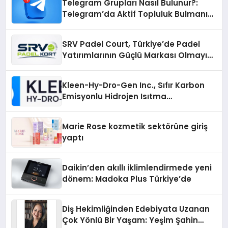
Telegram Grupları Nasıl Bulunur?:
Telegram’da Aktif Topluluk Bulmanın
Yolları
SRV Padel Court, Türkiye’de Padel
Yatırımlarının Güçlü Markası Olmayı
Sürdürüyor
Kleen-Hy-Dro-Gen Inc., Sıfır Karbon
Emisyonlu Hidrojen Isıtma
Teknolojisinde ISO ve TSSA
Düzenleyici Onaylarını Aldı
Marie Rose kozmetik sektörüne giriş
yaptı
Daikin’den akıllı iklimlendirmede yeni
dönem: Madoka Plus Türkiye’de
Diş Hekimliğinden Edebiyata Uzanan
Çok Yönlü Bir Yaşam: Yeşim Şahin