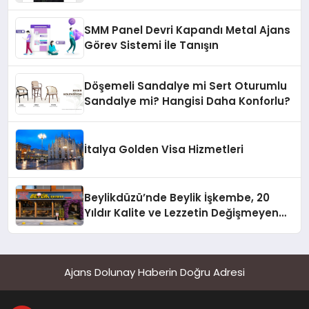
Yaman
SMM Panel Devri Kapandı Metal Ajans
Görev Sistemi İle Tanışın
Döşemeli Sandalye mi Sert Oturumlu
Sandalye mi? Hangisi Daha Konforlu?
İtalya Golden Visa Hizmetleri
Beylikdüzü’nde Beylik İşkembe, 20
Yıldır Kalite ve Lezzetin Değişmeyen
Adresi
Ajans Dolunay Haberin Doğru Adresi