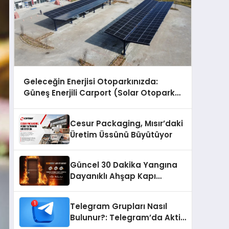
Geleceğin Enerjisi Otoparkınızda:
Güneş Enerjili Carport (Solar Otopark)
Nedir?
Cesur Packaging, Mısır’daki
Üretim Üssünü Büyütüyor
Güncel 30 Dakika Yangına
Dayanıklı Ahşap Kapı
Fiyatları
Telegram Grupları Nasıl
Bulunur?: Telegram’da Aktif
Topluluk Bulmanın Yolları