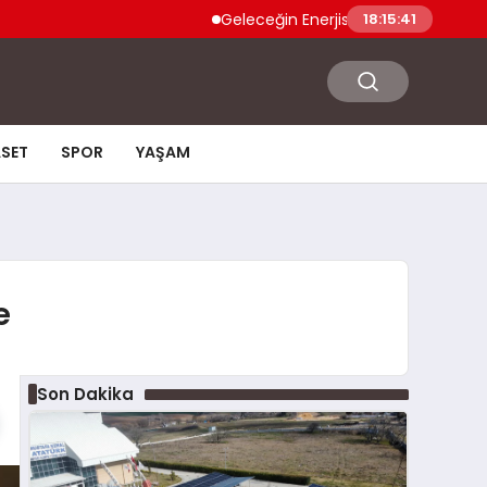
Geleceğin Enerjisi Otoparkınızda: Güneş En
18:15:42
ASET
SPOR
YAŞAM
e
Son Dakika