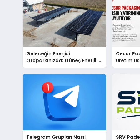
Geleceğin Enerjisi
Cesur Pac
Otoparkınızda: Güneş Enerjili
Üretim Ü
Carport (Solar Otopark)
Nedir?
Telegram Grupları Nasıl
SRV Padel