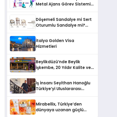
Metal Ajans Görev Sistemi
İle Tanışın
Döşemeli Sandalye mi Sert
Oturumlu Sandalye mi?
Hangisi Daha Konforlu?
İtalya Golden Visa
Hizmetleri
Beylikdüzü’nde Beylik
İşkembe, 20 Yıldır Kalite ve
Lezzetin Değişmeyen Adresi
İş İnsanı Seyithan Hanoğlu
Türkiye’yi Uluslararası
Arenada Tanıtmayı
Hedefliyor
Mirabellix, Türkiye’den
dünyaya uzanan güçlü
büyümesini sürdürüyor