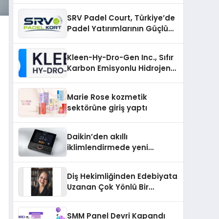
SRV Padel Court, Türkiye’de
Padel Yatırımlarının Güçlü
Markası Olmayı Sürdürüyor
Kleen-Hy-Dro-Gen Inc., Sıfır
Karbon Emisyonlu Hidrojen
Isıtma Teknolojisinde ISO ve
TSSA Düzenleyici Onaylarını
Marie Rose kozmetik
Aldı
sektörüne giriş yaptı
Daikin’den akıllı
iklimlendirmede yeni
dönem: Madoka Plus
Türkiye’de
Diş Hekimliğinden Edebiyata
Uzanan Çok Yönlü Bir
Yaşam: Yeşim Şahin Yaman
SMM Panel Devri Kapandı