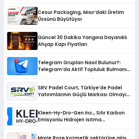
Otopark) Nedir?
Cesur Packaging, Mısır’daki Üretim
Üssünü Büyütüyor
Güncel 30 Dakika Yangına Dayanıklı
Ahşap Kapı Fiyatları
Telegram Grupları Nasıl Bulunur?:
Telegram’da Aktif Topluluk Bulmanın
Yolları
SRV Padel Court, Türkiye’de Padel
Yatırımlarının Güçlü Markası Olmayı
Sürdürüyor
Kleen-Hy-Dro-Gen Inc., Sıfır Karbon
Emisyonlu Hidrojen Isıtma
Teknolojisinde ISO ve TSSA
Düzenleyici Onaylarını Aldı
Marie Rose kozmetik sektörüne giriş