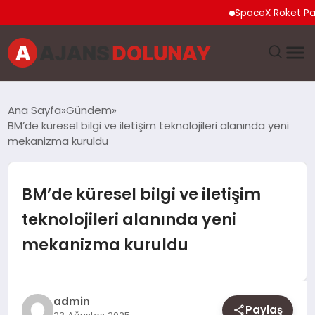
SpaceX Roket Parçası Ay’
DÜNYA
Ana Sayfa
Gündem
BM’de küresel bilgi ve iletişim teknolojileri alanında yeni
EĞITIM
mekanizma kuruldu
EKONOMI
BM’de küresel bilgi ve iletişim
GENEL
teknolojileri alanında yeni
mekanizma kuruldu
GÜNCEL
MAGAZIN
admin
Paylaş