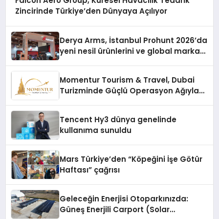
Falcon Aero Group, Küresel Havacılık Tedarik
Zincirinde Türkiye’den Dünyaya Açılıyor
Derya Arms, İstanbul Prohunt 2026’da
yeni nesil ürünlerini ve global marka
vizyonunu sergiledi
Momentur Tourism & Travel, Dubai
Turizminde Güçlü Operasyon Ağıyla
Fark Yaratıyor
Tencent Hy3 dünya genelinde
kullanıma sunuldu
Mars Türkiye’den “Köpeğini İşe Götür
Haftası” çağrısı
Geleceğin Enerjisi Otoparkınızda:
Güneş Enerjili Carport (Solar