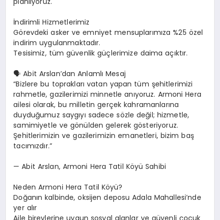
planlıyoruz.
İndirimli Hizmetlerimiz
Görevdeki asker ve emniyet mensuplarımıza %25 özel
indirim uygulanmaktadır.
Tesisimiz, tüm güvenlik güçlerimize daima açıktır.
🗣️ Abit Arslan’dan Anlamlı Mesaj
“Bizlere bu toprakları vatan yapan tüm şehitlerimizi
rahmetle, gazilerimizi minnetle anıyoruz. Armoni Hera
ailesi olarak, bu milletin gerçek kahramanlarına
duyduğumuz saygıyı sadece sözle değil; hizmetle,
samimiyetle ve gönülden gelerek gösteriyoruz.
Şehitlerimizin ve gazilerimizin emanetleri, bizim baş
tacımızdır.”
— Abit Arslan, Armoni Hera Tatil Köyü Sahibi
Neden Armoni Hera Tatil Köyü?
Doğanın kalbinde, oksijen deposu Adala Mahallesi’nde
yer alır
Aile bireylerine uygun sosyal alanlar ve güvenli çocuk