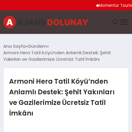
Momentur Tourism & Tra
DÜNYA
Ana Sayfa
Gündem
Armoni Hera Tatil Köyü’nden Anlamlı Destek: Şehit
EĞITIM
Yakınları ve Gazilerimize Ücretsiz Tatil İmkânı
EKONOMI
Armoni Hera Tatil Köyü’nden
GENEL
Anlamlı Destek: Şehit Yakınları
ve Gazilerimize Ücretsiz Tatil
GÜNCEL
İmkânı
MAGAZIN