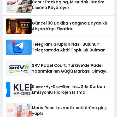
Cesur Packaging, Mısır’daki Üretim
Üssünü Büyütüyor
Güncel 30 Dakika Yangına Dayanıklı
Ahşap Kapı Fiyatları
Telegram Grupları Nasıl Bulunur?:
Telegram’da Aktif Topluluk Bulmanın
Yolları
SRV Padel Court, Türkiye’de Padel
Yatırımlarının Güçlü Markası Olmayı
Sürdürüyor
Kleen-Hy-Dro-Gen Inc., Sıfır Karbon
Emisyonlu Hidrojen Isıtma
Teknolojisinde ISO ve TSSA
Düzenleyici Onaylarını Aldı
Marie Rose kozmetik sektörüne giriş
yaptı