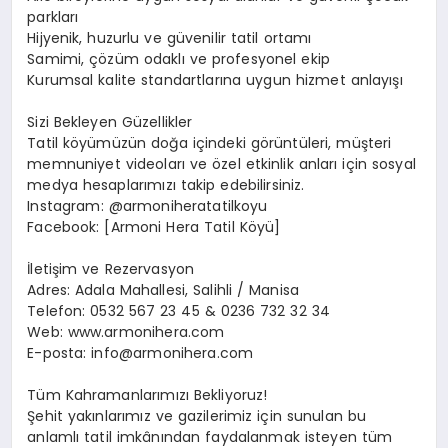
parkları
Hijyenik, huzurlu ve güvenilir tatil ortamı
Samimi, çözüm odaklı ve profesyonel ekip
Kurumsal kalite standartlarına uygun hizmet anlayışı
Sizi Bekleyen Güzellikler
Tatil köyümüzün doğa içindeki görüntüleri, müşteri
memnuniyet videoları ve özel etkinlik anları için sosyal
medya hesaplarımızı takip edebilirsiniz.
Instagram: @armoniheratatilkoyu
Facebook: [Armoni Hera Tatil Köyü]
İletişim ve Rezervasyon
Adres: Adala Mahallesi, Salihli / Manisa
Telefon: 0532 567 23 45 & 0236 732 32 34
Web: www.armonihera.com
E-posta:
info@armonihera.com
Tüm Kahramanlarımızı Bekliyoruz!
Şehit yakınlarımız ve gazilerimiz için sunulan bu
anlamlı tatil imkânından faydalanmak isteyen tüm