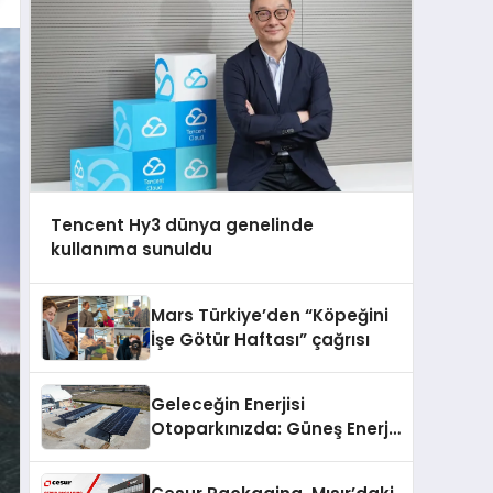
Tencent Hy3 dünya genelinde
kullanıma sunuldu
Mars Türkiye’den “Köpeğini
İşe Götür Haftası” çağrısı
Geleceğin Enerjisi
Otoparkınızda: Güneş Enerjili
Carport (Solar Otopark)
Nedir?