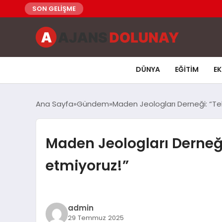
SON GELİŞME
DÜNYA
EĞITIM
E
Ana Sayfa
Gündem
Maden Jeologları Derneği: “Tehd
Maden Jeologları Derneği:
etmiyoruz!”
admin
29 Temmuz 2025