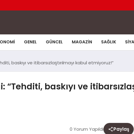
KONOMI
GENEL
GÜNCEL
MAGAZIN
SAĞLIK
SIY
iti, baskıyı ve itibarsızlaştırılmayı kabul etmiyoruz!”
 “Tehditi, baskıyı ve itibarsızla
0 Yorum Yapıldı
Paylaş