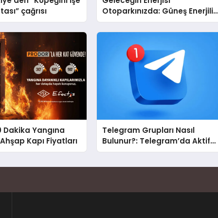
iye’den “Köpeğini İşe
Geleceğin Enerjisi
tası” çağrısı
Otoparkınızda: Güneş Enerjili
Carport (Solar Otopark)
Nedir?
0 Dakika Yangına
Telegram Grupları Nasıl
 Ahşap Kapı Fiyatları
Bulunur?: Telegram’da Aktif
Topluluk Bulmanın Yolları