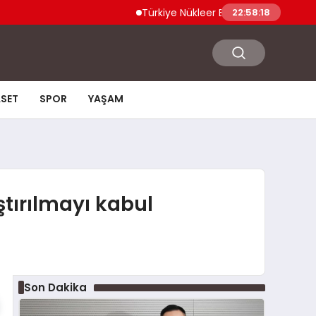
Türkiye Nükleer Bilim Olimpiyatı’na İlk Kez Kat
22:58:19
ASET
SPOR
YAŞAM
ştırılmayı kabul
Son Dakika