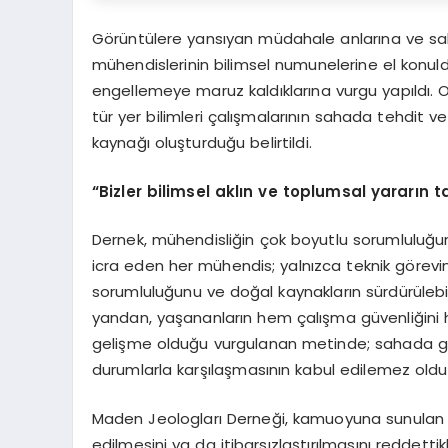
Görüntülere yansıyan müdahale anlarına ve sah
mühendislerinin bilimsel numunelerine el konuld
engellemeye maruz kaldıklarına vurgu yapıldı. O
tür yer bilimleri çalışmalarının sahada tehdit v
kaynağı oluşturduğu belirtildi.
“Bizler bilimsel aklın ve toplumsal yararın ta
Dernek, mühendisliğin çok boyutlu sorumluluğuna
icra eden her mühendis; yalnızca teknik görevini
sorumluluğunu ve doğal kaynakların sürdürülebil
yandan, yaşananların hem çalışma güvenliğini 
gelişme olduğu vurgulanan metinde; sahada göre
durumlarla karşılaşmasının kabul edilemez olduğu
Maden Jeologları Derneği, kamuoyuna sunulan a
edilmesini ya da itibarsızlaştırılmasını reddetti