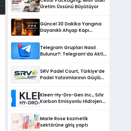
Cesur Packaging, Mısır’daki
Üretim Üssünü Büyütüyor
Güncel 30 Dakika Yangına
Dayanıklı Ahşap Kapı
Fiyatları
Telegram Grupları Nasıl
Bulunur?: Telegram’da Aktif
Topluluk Bulmanın Yolları
SRV Padel Court, Türkiye’de
Padel Yatırımlarının Güçlü
Markası Olmayı Sürdürüyor
Kleen-Hy-Dro-Gen Inc., Sıfır
Karbon Emisyonlu Hidrojen
Isıtma Teknolojisinde ISO ve
TSSA Düzenleyici Onaylarını
Marie Rose kozmetik
Aldı
sektörüne giriş yaptı