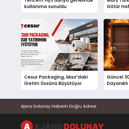
Tencent Hy3 dünya genelinde
Mars Türk
kullanıma sunuldu
Götür Haf
Cesur Packaging, Mısır’daki
Güncel 3
Üretim Üssünü Büyütüyor
Dayanıklı
Ajans Dolunay Haberin Doğru Adresi