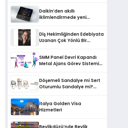
Daikin’den akıllı
iklimlendirmede yeni
dönem: Madoka Plus
Türkiye’de
Diş Hekimliğinden Edebiyata
Uzanan Çok Yönlü Bir
Yaşam: Yeşim Şahin Yaman
SMM Panel Devri Kapandı
Metal Ajans Görev Sistemi
İle Tanışın
Döşemeli Sandalye mi Sert
Oturumlu Sandalye mi?
Hangisi Daha Konforlu?
İtalya Golden Visa
Hizmetleri
Beylikdüzü’nde Beylik