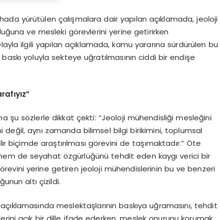
ada yürütülen çalışmalara dair yapılan açıklamada, jeoloji
uğuna ve mesleki görevlerini yerine getirirken
layla ilgili yapılan açıklamada, kamu yararına sürdürülen bu
e baskı yoluyla sekteye uğratılmasının ciddi bir endişe
rafıyız”
 şu sözlerle dikkat çekti: “Jeoloji mühendisliği mesleğini
 değil, aynı zamanda bilimsel bilgi birikimini, toplumsal
ir biçimde araştırılması görevini de taşımaktadır.” Öte
hem de seyahat özgürlüğünü tehdit eden kaygı verici bir
vini yerine getiren jeoloji mühendislerinin bu ve benzeri
nun altı çizildi.
çıklamasında meslektaşlarının baskıya uğramasını, tehdit
klerini açık bir dille ifade ederken, meslek onurunu korumak