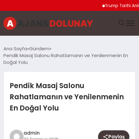
Trump Tarihi Anlaşma 
DÜNYA
Ana Sayfa
Gündem
Pendik Masaj Salonu Rahatlamanın ve Yenilenmenin En
EĞITIM
Doğal Yolu
EKONOMI
Pendik Masaj Salonu
GENEL
Rahatlamanın ve Yenilenmenin
En Doğal Yolu
GÜNCEL
MAGAZIN
admin
Paylaş