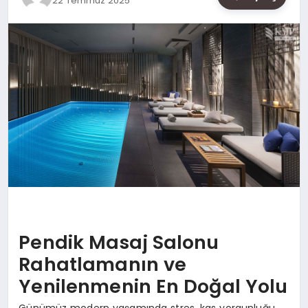
22 Temmuz 2025
SAĞLIK
SIYASET
SPOR
YAŞAM
Pendik Masaj Salonu
Rahatlamanın ve
Yenilenmenin En Doğal Yolu
Günümüz modern yaşamında stres, kas yorgunluğu