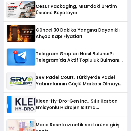
Cesur Packaging, Mısır’daki Üretim
Üssünü Büyütüyor
Güncel 30 Dakika Yangına Dayanıklı
Ahşap Kapı Fiyatları
Telegram Grupları Nasıl Bulunur?:
Telegram’da Aktif Topluluk Bulmanın
Yolları
SRV Padel Court, Türkiye’de Padel
Yatırımlarının Güçlü Markası Olmayı
Sürdürüyor
Kleen-Hy-Dro-Gen Inc., Sıfır Karbon
Emisyonlu Hidrojen Isıtma
Teknolojisinde ISO ve TSSA
Düzenleyici Onaylarını Aldı
Marie Rose kozmetik sektörüne giriş