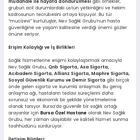
müdahale ile hayata döndürülmesi
gibi örnekler,
grubun acil durumlardaki üstün yetkinliğini ve hekim
kadrosunun tecrübesini ortaya koyuyor. Bu tür
“mucizevi” kurtuluşlar, Nev Sağlık Grubu’nun hasta
güvenliğine ve yaşam kalitesine verdiği önemi gözler
önüne seriyor.
Erişim Kolaylığı ve İş Birlikleri
Sağlık hizmetlerine erişimi kolaylaştırmak amacıyla
Nev Sağlık Grubu,
Qnb Sigorta, Axa Sigorta,
Acıbadem Sigorta, Allianz Sigorta, Maphre Sigorta,
Sosyal Güvenlik Kurumu ve Demir Sigorta
gibi birçok
önde gelen sigorta ve kurumla anlaşmalı. Bu geniş
anlaşma ağı, hastaların tedavi süreçlerini daha
sorunsuz ve ekonomik bir şekilde yönetmelerine
olanak tanıyor. Bursa’da güvenilir bir sağlık ortağı
arayanlar için
Bursa Özel Hastane
olarak Nev Sağlık
Grubu, her zaman ulaşılabilir ve kaliteli hizmet sunma
taahhüdünü sürdürüyor.
İletişim Bilgileri: