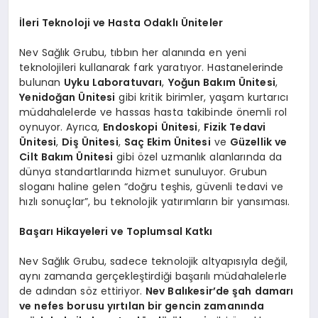
İleri Teknoloji ve Hasta Odaklı Üniteler
Nev Sağlık Grubu, tıbbın her alanında en yeni
teknolojileri kullanarak fark yaratıyor. Hastanelerinde
bulunan
Uyku Laboratuvarı
,
Yoğun Bakım Ünitesi
,
Yenidoğan Ünitesi
gibi kritik birimler, yaşam kurtarıcı
müdahalelerde ve hassas hasta takibinde önemli rol
oynuyor. Ayrıca,
Endoskopi Ünitesi
,
Fizik Tedavi
Ünitesi
,
Diş Ünitesi
,
Saç Ekim Ünitesi
ve
Güzellik ve
Cilt Bakım Ünitesi
gibi özel uzmanlık alanlarında da
dünya standartlarında hizmet sunuluyor. Grubun
sloganı haline gelen “doğru teşhis, güvenli tedavi ve
hızlı sonuçlar”, bu teknolojik yatırımların bir yansıması.
Başarı Hikayeleri ve Toplumsal Katkı
Nev Sağlık Grubu, sadece teknolojik altyapısıyla değil,
aynı zamanda gerçekleştirdiği başarılı müdahalelerle
de adından söz ettiriyor.
Nev Balıkesir’de şah damarı
ve nefes borusu yırtılan bir gencin zamanında