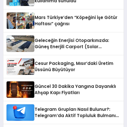
kullanıma sunuldu
Mars Türkiye’den “Köpeğini İşe Götür
Haftası” çağrısı
Geleceğin Enerjisi Otoparkınızda:
Güneş Enerjili Carport (Solar
Otopark) Nedir?
Cesur Packaging, Mısır’daki Üretim
Üssünü Büyütüyor
Güncel 30 Dakika Yangına Dayanıklı
Ahşap Kapı Fiyatları
Telegram Grupları Nasıl Bulunur?:
Telegram’da Aktif Topluluk Bulmanın
Yolları