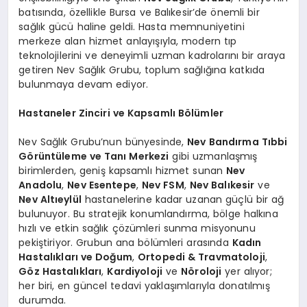
batısında, özellikle Bursa ve Balıkesir’de önemli bir
sağlık gücü haline geldi. Hasta memnuniyetini
merkeze alan hizmet anlayışıyla, modern tıp
teknolojilerini ve deneyimli uzman kadrolarını bir araya
getiren Nev Sağlık Grubu, toplum sağlığına katkıda
bulunmaya devam ediyor.
Hastaneler Zinciri ve Kapsamlı Bölümler
Nev Sağlık Grubu’nun bünyesinde,
Nev Bandırma Tıbbi
Görüntüleme ve Tanı Merkezi
gibi uzmanlaşmış
birimlerden, geniş kapsamlı hizmet sunan
Nev
Anadolu
,
Nev Esentepe
,
Nev FSM
,
Nev Balıkesir
ve
Nev Altıeylül
hastanelerine kadar uzanan güçlü bir ağ
bulunuyor. Bu stratejik konumlandırma, bölge halkına
hızlı ve etkin sağlık çözümleri sunma misyonunu
pekiştiriyor. Grubun ana bölümleri arasında
Kadın
Hastalıkları ve Doğum
,
Ortopedi & Travmatoloji
,
Göz Hastalıkları
,
Kardiyoloji
ve
Nöroloji
yer alıyor;
her biri, en güncel tedavi yaklaşımlarıyla donatılmış
durumda.