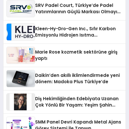
SRV Padel Court, Türkiye’de Padel
Yatırımlarının Güçlü Markası Olmayı
Sürdürüyor
Kleen-Hy-Dro-Gen Inc., Sıfır Karbon
Emisyonlu Hidrojen Isıtma
Teknolojisinde ISO ve TSSA
Düzenleyici Onaylarını Aldı
Marie Rose kozmetik sektörüne giriş
yaptı
Daikin’den akıllı iklimlendirmede yeni
dönem: Madoka Plus Türkiye’de
Diş Hekimliğinden Edebiyata Uzanan
Çok Yönlü Bir Yaşam: Yeşim Şahin
Yaman
SMM Panel Devri Kapandı Metal Ajans
Görev Sistemi İle Tanışın