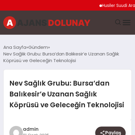
Husiler Suudi Arabista
DÜNYA
Ana Sayfa
Gündem
Nev Sağlık Grubu: Bursa’dan Balıkesir’e Uzanan Sağlık
EĞITIM
Köprüsü ve Geleceğin Teknolojisi
EKONOMI
Nev Sağlık Grubu: Bursa’dan
GENEL
Balıkesir’e Uzanan Sağlık
Köprüsü ve Geleceğin Teknolojisi
GÜNCEL
MAGAZIN
admin
Paylaş