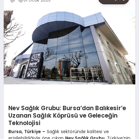
01 Ocak 2025
SAĞLIK
SIYASET
SPOR
YAŞAM
Nev Sağlık Grubu: Bursa’dan Balıkesir’e
Uzanan Sağlık Köprüsü ve Geleceğin
Teknolojisi
Bursa, Türkiye –
Sağlık sektöründe kalitesi ve
erişilebilirliğiyle öne çıkan
Nev Sağlık Grubu
, Türkiye’nin