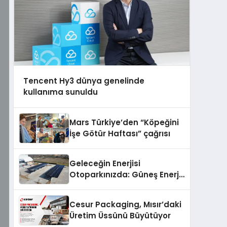
Tencent Hy3 dünya genelinde
kullanıma sunuldu
Mars Türkiye’den “Köpeğini
İşe Götür Haftası” çağrısı
Geleceğin Enerjisi
Otoparkınızda: Güneş Enerjili
Carport (Solar Otopark)
Nedir?
Cesur Packaging, Mısır’daki
Üretim Üssünü Büyütüyor