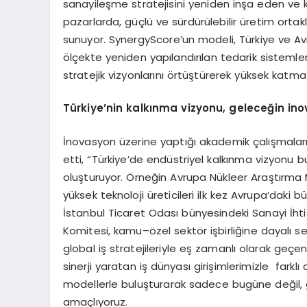
sanayileşme stratejisini yeniden inşa eden ve kri
pazarlarda, güçlü ve sürdürülebilir üretim ortaklı
sunuyor. SynergyScore’un modeli, Türkiye ve Avru
ölçekte yeniden yapılandırılan tedarik sistemle
stratejik vizyonlarını örtüştürerek yüksek katma d
Türkiye’nin kalkınma vizyonu, geleceğin inov
İnovasyon üzerine yaptığı akademik çalışmalar
etti, “Türkiye’de endüstriyel kalkınma vizyonu bu
oluşturuyor. Örneğin Avrupa Nükleer Araştırma M
yüksek teknoloji üreticileri ilk kez Avrupa’daki
İstanbul Ticaret Odası bünyesindeki Sanayi İhti
Komitesi, kamu–özel sektör işbirliğine dayalı sek
global iş stratejileriyle eş zamanlı olarak geçen
sinerji yaratan iş dünyası girişimlerimizle farklı
modellerle buluşturarak sadece bugüne değil, 
amaçlıyoruz.