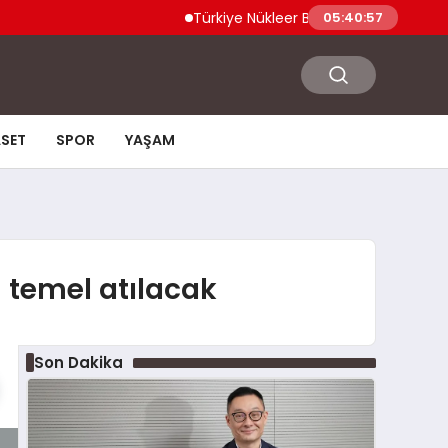
Türkiye Nükleer Bilim Olimpiyatı’na İlk Kez Ka
05:40:58
ASET
SPOR
YAŞAM
in temel atılacak
Son Dakika