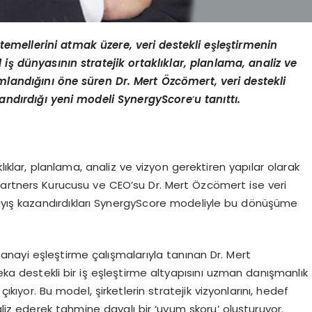
n temellerini atmak üzere, veri destekli eşleştirmenin
iş dünyasının stratejik ortaklıklar, planlama, analiz ve
mlandığını öne süren Dr. Mert Özc
ö
mert, veri destekli
zandırdığı yeni modeli
SynergyScore
’
u tanıttı.
klıklar, planlama, analiz ve vizyon gerektiren yapılar olarak
Partners Kurucusu ve CEO’su Dr. Mert Özcömert ise veri
layış kazandırdıkları SynergyScore modeliyle bu dönüşüme
 sanayi eşleştirme çalışmalarıyla tanınan Dr. Mert
ka destekli bir iş eşleştirme altyapısını uzman danışmanlık
çıkıyor. Bu model, şirketlerin stratejik vizyonlarını, hedef
aliz ederek tahmine dayalı bir ‘uyum skoru’ oluşturuyor.