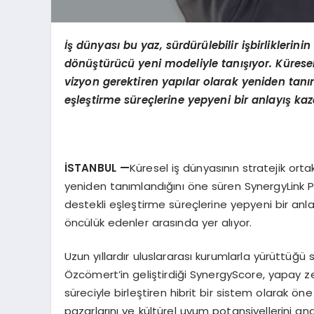
İş dünyası bu yaz, sürdürülebilir işbirliklerini
d
ö
nüştürücü yeni modeliyle tanışıyor. Küresel 
vizyon gerektiren yapılar olarak yeniden tanı
eşleştirme süreçlerine yepyeni bir anlayış ka
İSTANBUL
—
Küresel iş dünyasının stratejik orta
yeniden tanımlandığını öne süren SynergyLink 
destekli eşleştirme süreçlerine yepyeni bir an
öncülük edenler arasında yer alıyor.
Uzun yıllardır uluslararası kurumlarla yürüttüğü
Özcömert’in geliştirdiği SynergyScore, yapay ze
süreciyle birleştiren hibrit bir sistem olarak öne 
pazarlarını ve kültürel uyum potansiyellerini an