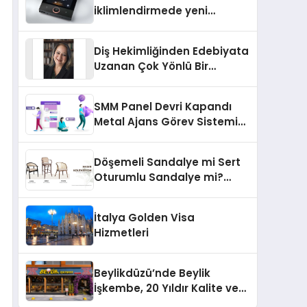
iklimlendirmede yeni
dönem: Madoka Plus
Türkiye’de
Diş Hekimliğinden Edebiyata
Uzanan Çok Yönlü Bir
Yaşam: Yeşim Şahin Yaman
SMM Panel Devri Kapandı
Metal Ajans Görev Sistemi
İle Tanışın
Döşemeli Sandalye mi Sert
Oturumlu Sandalye mi?
Hangisi Daha Konforlu?
İtalya Golden Visa
Hizmetleri
Beylikdüzü’nde Beylik
İşkembe, 20 Yıldır Kalite ve
Lezzetin Değişmeyen Adresi