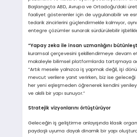
Başlangıçta ABD, Avrupa ve Ortadoğu’daki üretic
faaliyet gösterenler için de uygulanabilir ve es
tedarik zincirlerini güçlendirmekle kalmıyor, ayn
entegre çözümler sunarak sürdürülebilir işbirlikl
“Yapay zeka ile insan uzmanlığını bütünleşti
kuramsal çerçevesini şekillendirmeye devam et
makaleyle bilimsel platformlarda tartışmaya a
“Artık mesele yalnızca iş yapmak değil, işi dön
mevcut verilere yanıt verirken, biz ise geleceği
her yeni eşleşmeden öğrenerek kendini yenileye
ve akıllı bir yapı sunuyor.”
Stratejik vizyonlarını örtüştürüyor
Geleceğin iş geliştirme anlayışında klasik organ
paydaşlı uyuma dayalı dinamik bir yapı oluştura