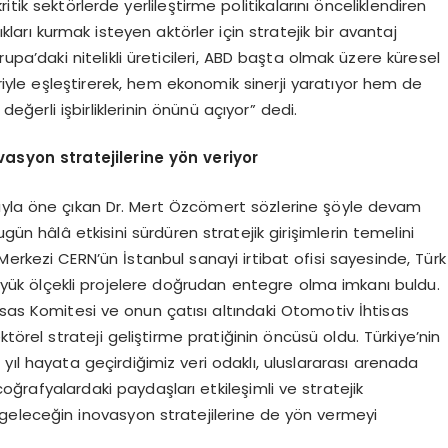
tik sektörlerde yerlileştirme politikalarını önceliklendiren
kları kurmak isteyen aktörler için stratejik bir avantaj
pa’daki nitelikli üreticileri, ABD başta olmak üzere küresel
riyle eşleştirerek, hem ekonomik sinerji yaratıyor hem de
eğerli işbirliklerinin önünü açıyor” dedi.
asyon stratejilerine yön veriyor
ıyla öne çıkan Dr. Mert Özcömert sözlerine şöyle devam
gün hâlâ etkisini sürdüren stratejik girişimlerin temelini
erkezi CERN’ün İstanbul sanayi irtibat ofisi sayesinde, Türk
 büyük ölçekli projelere doğrudan entegre olma imkanı buldu.
sas Komitesi ve onun çatısı altındaki Otomotiv İhtisas
törel strateji geliştirme pratiğinin öncüsü oldu. Türkiye’nin
 yıl hayata geçirdiğimiz veri odaklı, uluslararası arenada
 coğrafyalardaki paydaşları etkileşimli ve stratejik
geleceğin inovasyon stratejilerine de yön vermeyi