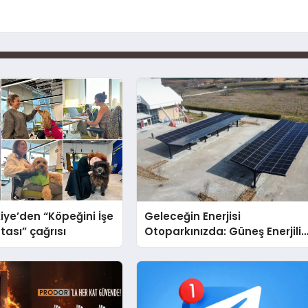
iye’den “Köpeğini İşe
Geleceğin Enerjisi
tası” çağrısı
Otoparkınızda: Güneş Enerjili
Carport (Solar Otopark)
Nedir?