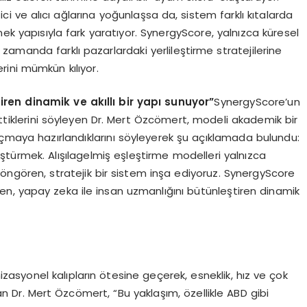
i ve alıcı ağlarına yoğunlaşsa da, sistem farklı kıtalarda
nek yapısıyla fark yaratıyor. SynergyScore, yalnızca küresel
ı zamanda farklı pazarlardaki yerlileştirme stratejilerine
erini mümkün kılıyor.
ren dinamik ve akıllı bir yapı sunuyor”
SynergyScore’un
tiklerini söyleyen Dr. Mert Özcömert, modeli akademik bir
çmaya hazırlandıklarını söyleyerek şu açıklamada bulundu:
üştürmek. Alışılagelmiş eşleştirme modelleri yalnızca
 öngören, stratejik bir sistem inşa ediyoruz. SynergyScore
n, yapay zeka ile insan uzmanlığını bütünleştiren dinamik
izasyonel kalıpların ötesine geçerek, esneklik, hız ve çok
n Dr. Mert Özcömert, “Bu yaklaşım, özellikle ABD gibi