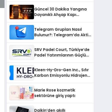
Güncel 30 Dakika Yangına
Dayanıklı Ahşap Kapı
Fiyatları
Telegram Grupları Nasıl
Bulunur?: Telegram’da Aktif
Topluluk Bulmanın Yolları
SRV Padel Court, Türkiye’de
Padel Yatırımlarının Güçlü
Markası Olmayı Sürdürüyor
Kleen-Hy-Dro-Gen Inc., Sıfır
Karbon Emisyonlu Hidrojen
Isıtma Teknolojisinde ISO ve
TSSA Düzenleyici Onaylarını
Marie Rose kozmetik
Aldı
sektörüne giriş yaptı
Daikin’den akıllı