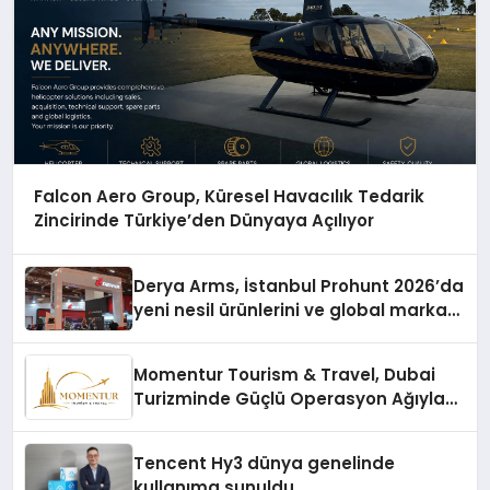
Falcon Aero Group, Küresel Havacılık Tedarik
Zincirinde Türkiye’den Dünyaya Açılıyor
Derya Arms, İstanbul Prohunt 2026’da
yeni nesil ürünlerini ve global marka
vizyonunu sergiledi
Momentur Tourism & Travel, Dubai
Turizminde Güçlü Operasyon Ağıyla
Fark Yaratıyor
Tencent Hy3 dünya genelinde
kullanıma sunuldu