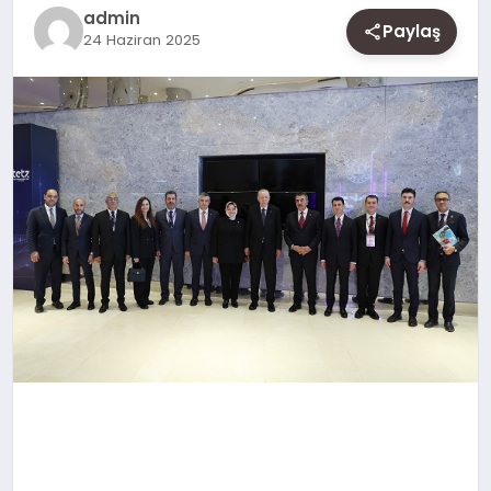
SAĞLIK
admin
Paylaş
24 Haziran 2025
SIYASET
SPOR
YAŞAM