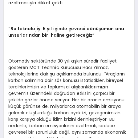
azaltmasıyla dikkat çekti.
“
Bu teknolojiyi 5 yıl içinde çevreci d
ö
nüşümün ana
unsurlarından biri haline getireceğ
iz
”
Otomotiv sektöründe 30 yılı aşkın süredir faaliyet
gösteren MCT Technic Kurucusu Hacı Yılmaz,
teknolojilerine dair şu açıklamada bulundu: “Araçların
karbon salımına dair söz konusu istatistikler, bireysel
tercihlerimizin ve toplumsal alışkanlıklarımızın
çevremiz üzerindeki doğrudan etkisini çarpıcı bir
şekilde gözler önüne seriyor. Her bir aracın emisyonu
küçük görünse de, milyarlarca otomobilin bir araya
gelerek oluşturduğu karbon ayak izi, gezegenimizin
karşı karşıya olduğu iklim krizini derinleştiriyor. Bu
nedenle, karbon emisyonlarını azaltmak, sadece
çevresel bir zorunluluk değil, aynı zamanda ekonomik