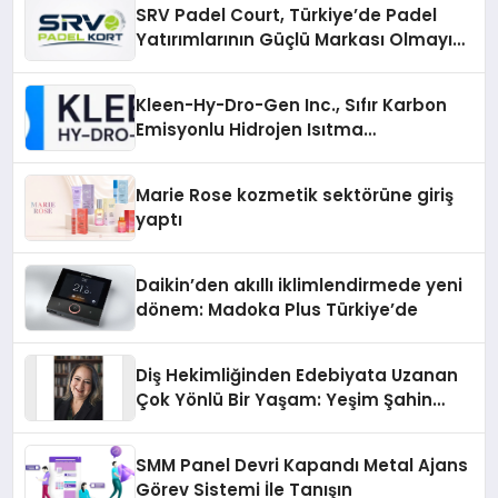
SRV Padel Court, Türkiye’de Padel
Yatırımlarının Güçlü Markası Olmayı
Sürdürüyor
Kleen-Hy-Dro-Gen Inc., Sıfır Karbon
Emisyonlu Hidrojen Isıtma
Teknolojisinde ISO ve TSSA
Düzenleyici Onaylarını Aldı
Marie Rose kozmetik sektörüne giriş
yaptı
Daikin’den akıllı iklimlendirmede yeni
dönem: Madoka Plus Türkiye’de
Diş Hekimliğinden Edebiyata Uzanan
Çok Yönlü Bir Yaşam: Yeşim Şahin
Yaman
SMM Panel Devri Kapandı Metal Ajans
Görev Sistemi İle Tanışın