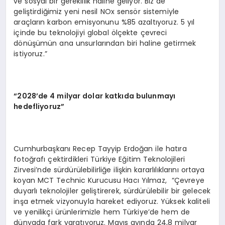
ve sosyal bir gereklilik haline geliyor. Biz de
geliştirdiğimiz yeni nesil NOx sensör sistemiyle
araçların karbon emisyonunu %85 azaltıyoruz. 5 yıl
içinde bu teknolojiyi global ölçekte çevreci
dönüşümün ana unsurlarından biri haline getirmek
istiyoruz.”
“
2028’de 4 milyar dolar katkıda bulunmayı
hedefliyoruz”
Cumhurbaşkanı Recep Tayyip Erdoğan ile hatıra
fotoğrafı çektirdikleri Türkiye Eğitim Teknolojileri
Zirvesi’nde sürdürülebilirliğe ilişkin kararlılıklarını ortaya
koyan MCT Technic Kurucusu Hacı Yılmaz, “Çevreye
duyarlı teknolojiler geliştirerek, sürdürülebilir bir gelecek
inşa etmek vizyonuyla hareket ediyoruz. Yüksek kaliteli
ve yenilikçi ürünlerimizle hem Türkiye’de hem de
dünyada fark yaratıyoruz. Mayıs ayında 24,8 milyar