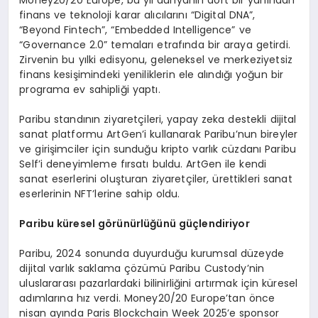
Money20/20 Europe, bu yıl dünyanın dört bir yanından
finans ve teknoloji karar alıcılarını “Digital DNA”,
“Beyond Fintech”, “Embedded Intelligence” ve
“Governance 2.0” temaları etrafında bir araya getirdi.
Zirvenin bu yılki edisyonu, geleneksel ve merkeziyetsiz
finans kesişimindeki yeniliklerin ele alındığı yoğun bir
programa ev sahipliği yaptı.
Paribu standının ziyaretçileri, yapay zeka destekli dijital
sanat platformu ArtGen’i kullanarak Paribu’nun bireyler
ve girişimciler için sunduğu kripto varlık cüzdanı Paribu
Self’i deneyimleme fırsatı buldu. ArtGen ile kendi
sanat eserlerini oluşturan ziyaretçiler, ürettikleri sanat
eserlerinin NFT’lerine sahip oldu.
Paribu küresel g
ö
rünürlüğünü güçlendiriyor
Paribu, 2024 sonunda duyurduğu kurumsal düzeyde
dijital varlık saklama çözümü Paribu Custody’nin
uluslararası pazarlardaki bilinirliğini artırmak için küresel
adımlarına hız verdi. Money20/20 Europe’tan önce
nisan ayında Paris Blockchain Week 2025’e sponsor