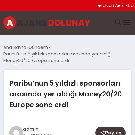
Falcon Aero Group, Küre
DÜNYA
Ana Sayfa
Gündem
Paribu’nun 5 yıldızlı sponsorları arasında yer aldığı
EĞITIM
Money20/20 Europe sona erdi
EKONOMI
Paribu’nun 5 yıldızlı sponsorları
GENEL
arasında yer aldığı Money20/20
Europe sona erdi
GÜNCEL
MAGAZIN
admin
Paylaş