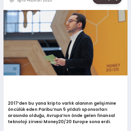
13 Haziran 2025
SAĞLIK
SIYASET
SPOR
YAŞAM
2017’den bu yana kripto varlık alanının gelişimine
ö
ncülük eden Paribu’nun 5 yıldızlı sponsorları
arasında olduğu, Avrupa’nın
ö
nde gelen finansal
teknoloji zirvesi Money20/20 Europe sona erdi.