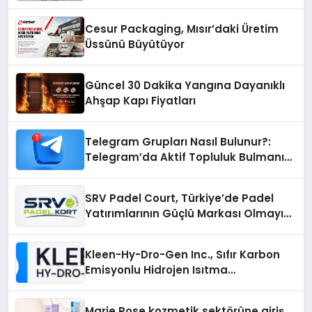
Otopark) Nedir?
Cesur Packaging, Mısır’daki Üretim
Üssünü Büyütüyor
Güncel 30 Dakika Yangına Dayanıklı
Ahşap Kapı Fiyatları
Telegram Grupları Nasıl Bulunur?:
Telegram’da Aktif Topluluk Bulmanın
Yolları
SRV Padel Court, Türkiye’de Padel
Yatırımlarının Güçlü Markası Olmayı
Sürdürüyor
Kleen-Hy-Dro-Gen Inc., Sıfır Karbon
Emisyonlu Hidrojen Isıtma
Teknolojisinde ISO ve TSSA
Düzenleyici Onaylarını Aldı
Marie Rose kozmetik sektörüne giriş