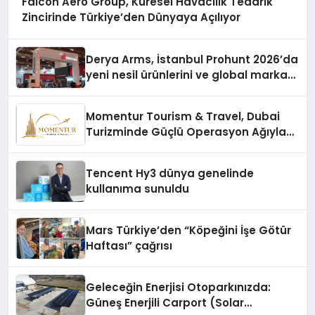
Falcon Aero Group, Küresel Havacılık Tedarik
Zincirinde Türkiye’den Dünyaya Açılıyor
Derya Arms, İstanbul Prohunt 2026’da
yeni nesil ürünlerini ve global marka
vizyonunu sergiledi
Momentur Tourism & Travel, Dubai
Turizminde Güçlü Operasyon Ağıyla
Fark Yaratıyor
Tencent Hy3 dünya genelinde
kullanıma sunuldu
Mars Türkiye’den “Köpeğini İşe Götür
Haftası” çağrısı
Geleceğin Enerjisi Otoparkınızda:
Güneş Enerjili Carport (Solar