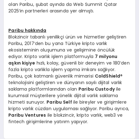
olan Paribu, şubat ayında da Web Summit Qatar
2025’in partnerleri arasında yer almıştı.
Paribu hakkında
Blokzincir tabanlı yenilikçi ürün ve hizmetler geliştiren
Paribu, 2017’den bu yana Türkiye kripto varlık
ekosisteminin oluşumuna ve gelişimine öncülük
ediyor. Kripto varlık işlem platformuyla
7 milyonu
aşkın kişiye
hızlı, kolay, güvenli bir deneyim ve 180’den
fazla kripto varlıkla işlem yapma imkanı sağlıyor.
Paribu, çok katmanlı güvenlik mimarisi
ColdShield
®
teknolojisini geliştiren ve dünyanın sayılı dijital varlık
saklama platformlarından olan
Paribu Custody
ile
kurumsal müşterilere yönelik dijital varlık saklama
hizmeti sunuyor.
Paribu Self
ile bireyler ve girişimlere
kripto varlık cüzdan uygulaması sağlıyor. Paribu ayrıca,
Paribu Ventures
ile blokzincir, kripto varlık, web3 ve
fintech girişimlerine yatırım yapıyor.