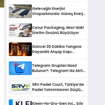
Geleceğin Enerjisi
Otoparkınızda: Güneş Enerjili
Carport (Solar Otopark)
Nedir?
Cesur Packaging, Mısır’daki
Üretim Üssünü Büyütüyor
Güncel 30 Dakika Yangına
Dayanıklı Ahşap Kapı
Fiyatları
Telegram Grupları Nasıl
Bulunur?: Telegram’da Aktif
Topluluk Bulmanın Yolları
SRV Padel Court, Türkiye’de
Padel Yatırımlarının Güçlü
Markası Olmayı Sürdürüyor
Kleen-Hy-Dro-Gen Inc., Sıfır