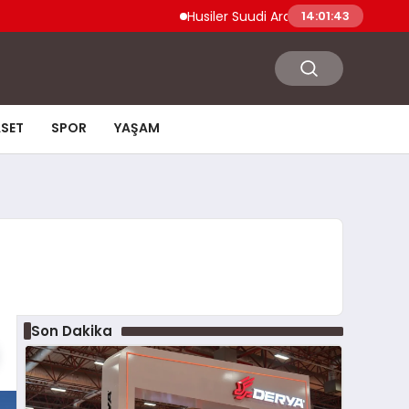
Husiler Suudi Arabistan Necran Havalimanı
14:01:44
ASET
SPOR
YAŞAM
Son Dakika