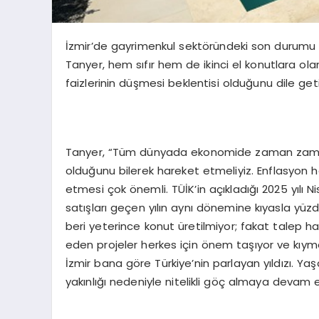
İzmir’de gayrimenkul sektöründeki son durumu 
Tanyer, hem sıfır hem de ikinci el konutlara ola
faizlerinin düşmesi beklentisi olduğunu dile geti
Tanyer, “Tüm dünyada ekonomide zaman zaman 
olduğunu bilerek hareket etmeliyiz. Enflasyon he
etmesi çok önemli. TÜİK’in açıkladığı 2025 yılı Ni
satışları geçen yılın aynı dönemine kıyasla yüz
beri yeterince konut üretilmiyor; fakat talep h
eden projeler herkes için önem taşıyor ve kıymet
İzmir bana göre Türkiye’nin parlayan yıldızı. Yaşa
yakınlığı nedeniyle nitelikli göç almaya devam 