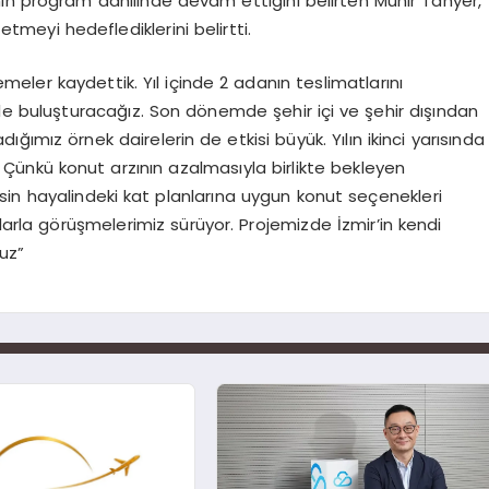
in program dahilinde devam ettiğini belirten Münir Tanyer,
 etmeyi hedeflediklerini belirtti.
emeler kaydettik. Yıl içinde 2 adanın teslimatlarını
yle buluşturacağız. Son dönemde şehir içi ve şehir dışından
ımız örnek dairelerin de etkisi büyük. Yılın ikinci yarısında
Çünkü konut arzının azalmasıyla birlikte bekleyen
esin hayalindeki kat planlarına uygun konut seçenekleri
alarla görüşmelerimiz sürüyor. Projemizde İzmir’in kendi
uz”