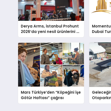
Derya Arms, İstanbul Prohunt
Momentur
2026’da yeni nesil ürünlerini ve
Dubai Tu
global marka vizyonunu
Operasyo
sergiledi
Yaratıyor
Mars Türkiye’den “Köpeğini İşe
Geleceğin
Götür Haftası” çağrısı
Otoparkın
Carport (
Nedir?