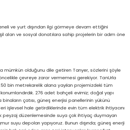
eneli ve yurt dışından ilgi görmeye devam ettiğini
l alan ve sosyal donatılara sahip projelerin bir adım öne
arla mümkün olduğunu dile getiren Tanyer, sözlerini şöyle
n öncelikle çevreye zarar vermemesi gerekiyor. TanUrla
 250 bin metrekarelik alana yayılan projemizdeki tüm
 konumlandırdık. 276 adet bahçeli evimiz; doğal yapı
binaların çatısı, güneş enerjisi panellerinin yükünü
ri işlevsel hale getirdiklerinde evin tüm elektrik ihtiyacını
atarak peyzaj düzenlemesinde suya çok ihtiyaç duymayan
ağmur suyu depoları yapıyoruz. Bunun dışında; güneş enerji