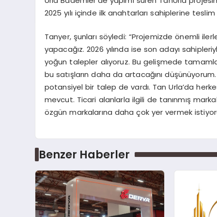
Urla Bademler’de yapımı süren TanUrla projesin
2025 yılı içinde ilk anahtarları sahiplerine teslim
Tanyer, şunları söyledi: “Projemizde önemli ilerl
yapacağız. 2026 yılında ise son adayı sahipleri
yoğun talepler alıyoruz. Bu gelişmede tamamladığ
bu satışların daha da artacağını düşünüyorum. 
potansiyel bir talep de vardı. Tan Urla’da herk
mevcut. Ticari alanlarla ilgili de tanınmış mark
özgün markalarına daha çok yer vermek istiyor
Benzer Haberler