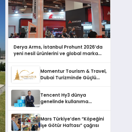
Derya Arms, İstanbul Prohunt 2026’da
yeni nesil ürünlerini ve global marka
vizyonunu sergiledi
Momentur Tourism & Travel,
Dubai Turizminde Güçlü
Operasyon Ağıyla Fark
Yaratıyor
Tencent Hy3 dünya
genelinde kullanıma
sunuldu
Mars Türkiye’den “Köpeğini
İşe Götür Haftası” çağrısı