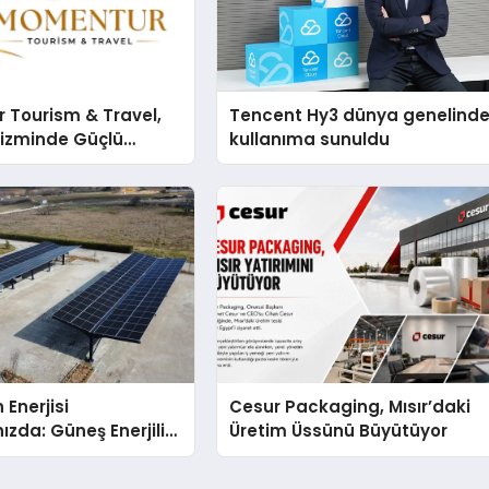
 Tourism & Travel,
Tencent Hy3 dünya genelind
rizminde Güçlü
kullanıma sunuldu
n Ağıyla Fark
 Enerjisi
Cesur Packaging, Mısır’daki
ızda: Güneş Enerjili
Üretim Üssünü Büyütüyor
Solar Otopark)