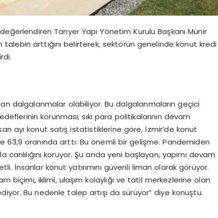
değerlendiren Tanyer Yapı Yönetim Kurulu Başkanı Münir
n talebin arttığını belirterek, sektörün genelinde konut kredi
rdi.
dalgalanmalar olabiliyor. Bu dalgalanmaların geçici
deflerinin korunması, sıkı para politikalarının devam
san ayı konut satış istatistiklerine göre, İzmir’de konut
de 63,9 oranında arttı. Bu önemli bir gelişme. Pandemiden
ala canlılığını koruyor. Şu anda yeni başlayan, yapımı devam
li. İnsanlar konut yatırımını güvenli liman olarak görüyor.
m biçimi, iklimi, ulaşım kolaylığı ve tatil merkezlerine olan
ediyor. Bu nedenle talep artışı da sürüyor” diye konuştu.