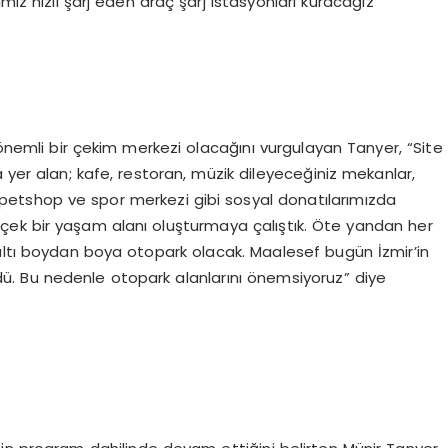
miz hızlı şarj eden araç şarj istasyonları kuracağız”
 önemli bir çekim merkezi olacağını vurgulayan Tanyer, “Site
 yer alan; kafe, restoran, müzik dileyeceğiniz mekanlar,
r, petshop ve spor merkezi gibi sosyal donatılarımızda
çek bir yaşam alanı oluşturmaya çalıştık. Öte yandan her
ın altı boydan boya otopark olacak. Maalesef bugün İzmir’in
dü. Bu nedenle otopark alanlarını önemsiyoruz” diye