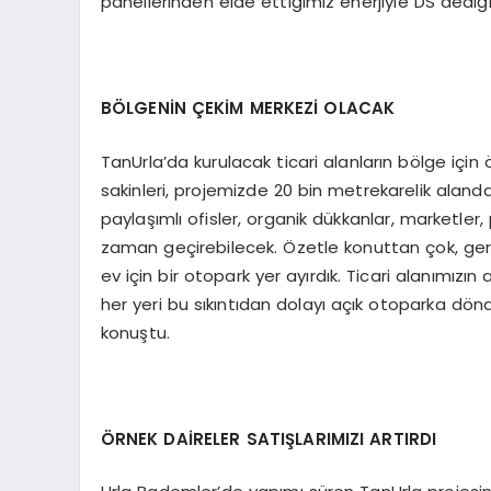
panellerinden elde ettiğimiz enerjiyle DS dediği
BÖLGENİN ÇEKİM MERKEZİ OLACAK
TanUrla’da kurulacak ticari alanların bölge için
sakinleri, projemizde 20 bin metrekarelik alanda
paylaşımlı ofisler, organik dükkanlar, marketle
zaman geçirebilecek. Özetle konuttan çok, ger
ev için bir otopark yer ayırdık. Ticari alanımız
her yeri bu sıkıntıdan dolayı açık otoparka dön
konuştu.
ÖRNEK DAİRELER SATIŞLARIMIZI ARTIRDI