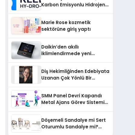
Karbon Emisyonlu Hidrojen
Isıtma Teknolojisinde ISO ve
TSSA Düzenleyici Onaylarını
Marie Rose kozmetik
Aldı
sektörüne giriş yaptı
Daikin’den akıllı
iklimlendirmede yeni
dönem: Madoka Plus
Türkiye’de
Diş Hekimliğinden Edebiyata
Uzanan Çok Yönlü Bir
Yaşam: Yeşim Şahin Yaman
SMM Panel Devri Kapandı
Metal Ajans Görev Sistemi
İle Tanışın
Döşemeli Sandalye mi Sert
Oturumlu Sandalye mi?
Hangisi Daha Konforlu?