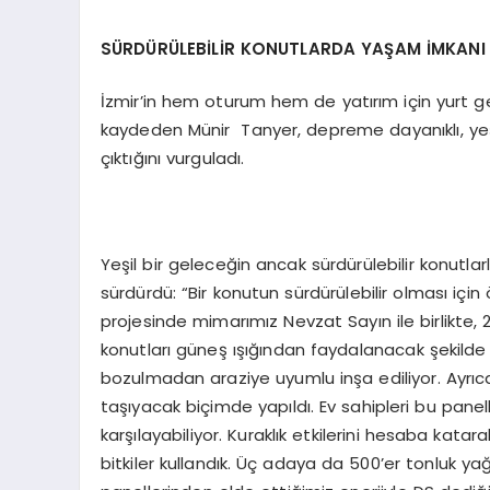
SÜRDÜRÜLEBİLİR KONUTLARDA YAŞAM İMKANI
İzmir’in hem oturum hem de yatırım için yurt g
kaydeden Münir Tanyer, depreme dayanıklı, yeşi
çıktığını vurguladı.
Yeşil bir geleceğin ancak sürdürülebilir konutl
sürdürdü: “Bir konutun sürdürülebilir olması içi
projesinde mimarımız Nevzat Sayın ile birlikte,
konutları güneş ışığından faydalanacak şekilde
bozulmadan araziye uyumlu inşa ediliyor. Ayrıca 
taşıyacak biçimde yapıldı. Ev sahipleri bu panelle
karşılayabiliyor. Kuraklık etkilerini hesaba k
bitkiler kullandık. Üç adaya da 500’er tonluk y