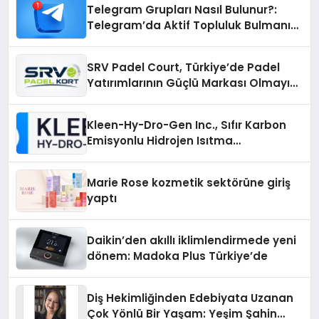
Telegram Grupları Nasıl Bulunur?:
Telegram’da Aktif Topluluk Bulmanın
Yolları
SRV Padel Court, Türkiye’de Padel
Yatırımlarının Güçlü Markası Olmayı
Sürdürüyor
Kleen-Hy-Dro-Gen Inc., Sıfır Karbon
Emisyonlu Hidrojen Isıtma
Teknolojisinde ISO ve TSSA
Düzenleyici Onaylarını Aldı
Marie Rose kozmetik sektörüne giriş
yaptı
Daikin’den akıllı iklimlendirmede yeni
dönem: Madoka Plus Türkiye’de
Diş Hekimliğinden Edebiyata Uzanan
Çok Yönlü Bir Yaşam: Yeşim Şahin