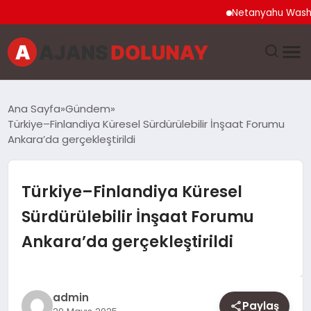
Netanyahu Washington Zi
DÜNYA
Ana Sayfa
Gündem
Türkiye–Finlandiya Küresel Sürdürülebilir İnşaat Forumu
EĞITIM
Ankara’da gerçekleştirildi
EKONOMI
Türkiye–Finlandiya Küresel
GENEL
Sürdürülebilir İnşaat Forumu
Ankara’da gerçekleştirildi
GÜNCEL
MAGAZIN
admin
Paylaş