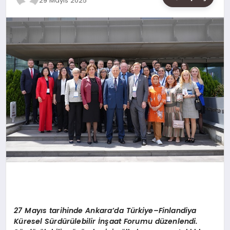
29 Mayıs 2025
SAĞLIK
SIYASET
SPOR
YAŞAM
27 Mayıs tarihinde Ankara
’
da T
ürkiye–Finlandiya
Küresel Sürdürülebilir İnşaat Forumu düzenlendi.