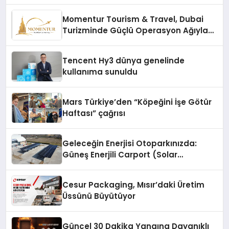
vizyonunu sergiledi
Momentur Tourism & Travel, Dubai
Turizminde Güçlü Operasyon Ağıyla
Fark Yaratıyor
Tencent Hy3 dünya genelinde
kullanıma sunuldu
Mars Türkiye’den “Köpeğini İşe Götür
Haftası” çağrısı
Geleceğin Enerjisi Otoparkınızda:
Güneş Enerjili Carport (Solar
Otopark) Nedir?
Cesur Packaging, Mısır’daki Üretim
Üssünü Büyütüyor
Güncel 30 Dakika Yangına Dayanıklı