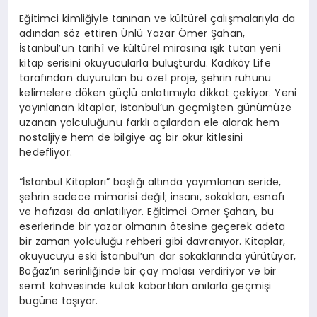
Eğitimci kimliğiyle tanınan ve kültürel çalışmalarıyla da
adından söz ettiren Ünlü Yazar Ömer Şahan,
İstanbul’un tarihî ve kültürel mirasına ışık tutan yeni
kitap serisini okuyucularla buluşturdu. Kadıköy Life
tarafından duyurulan bu özel proje, şehrin ruhunu
kelimelere döken güçlü anlatımıyla dikkat çekiyor. Yeni
yayınlanan kitaplar, İstanbul’un geçmişten günümüze
uzanan yolculuğunu farklı açılardan ele alarak hem
nostaljiye hem de bilgiye aç bir okur kitlesini
hedefliyor.
“İstanbul Kitapları” başlığı altında yayımlanan seride,
şehrin sadece mimarisi değil; insanı, sokakları, esnafı
ve hafızası da anlatılıyor. Eğitimci Ömer Şahan, bu
eserlerinde bir yazar olmanın ötesine geçerek adeta
bir zaman yolculuğu rehberi gibi davranıyor. Kitaplar,
okuyucuyu eski İstanbul’un dar sokaklarında yürütüyor,
Boğaz’ın serinliğinde bir çay molası verdiriyor ve bir
semt kahvesinde kulak kabartılan anılarla geçmişi
bugüne taşıyor.