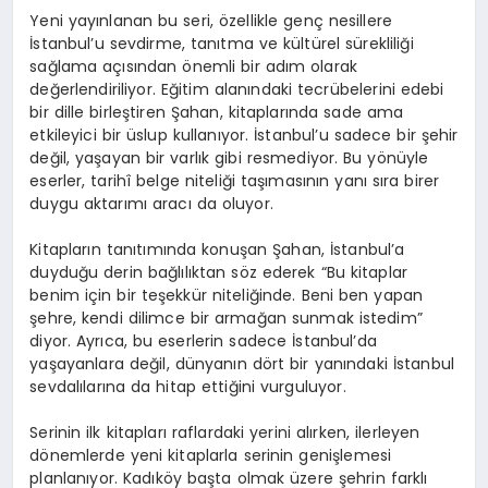
Yeni yayınlanan bu seri, özellikle genç nesillere
İstanbul’u sevdirme, tanıtma ve kültürel sürekliliği
sağlama açısından önemli bir adım olarak
değerlendiriliyor. Eğitim alanındaki tecrübelerini edebi
bir dille birleştiren Şahan, kitaplarında sade ama
etkileyici bir üslup kullanıyor. İstanbul’u sadece bir şehir
değil, yaşayan bir varlık gibi resmediyor. Bu yönüyle
eserler, tarihî belge niteliği taşımasının yanı sıra birer
duygu aktarımı aracı da oluyor.
Kitapların tanıtımında konuşan Şahan, İstanbul’a
duyduğu derin bağlılıktan söz ederek “Bu kitaplar
benim için bir teşekkür niteliğinde. Beni ben yapan
şehre, kendi dilimce bir armağan sunmak istedim”
diyor. Ayrıca, bu eserlerin sadece İstanbul’da
yaşayanlara değil, dünyanın dört bir yanındaki İstanbul
sevdalılarına da hitap ettiğini vurguluyor.
Serinin ilk kitapları raflardaki yerini alırken, ilerleyen
dönemlerde yeni kitaplarla serinin genişlemesi
planlanıyor. Kadıköy başta olmak üzere şehrin farklı