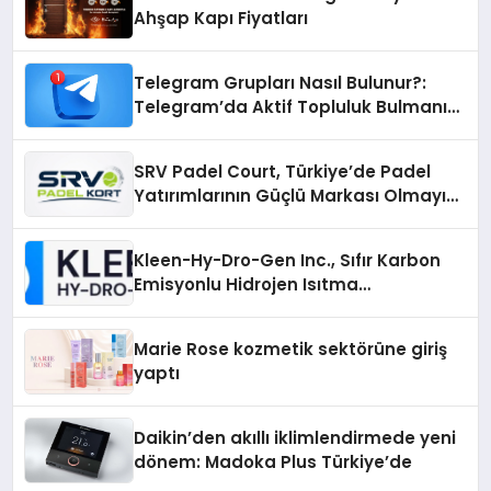
Ahşap Kapı Fiyatları
Telegram Grupları Nasıl Bulunur?:
Telegram’da Aktif Topluluk Bulmanın
Yolları
SRV Padel Court, Türkiye’de Padel
Yatırımlarının Güçlü Markası Olmayı
Sürdürüyor
Kleen-Hy-Dro-Gen Inc., Sıfır Karbon
Emisyonlu Hidrojen Isıtma
Teknolojisinde ISO ve TSSA
Düzenleyici Onaylarını Aldı
Marie Rose kozmetik sektörüne giriş
yaptı
Daikin’den akıllı iklimlendirmede yeni
dönem: Madoka Plus Türkiye’de