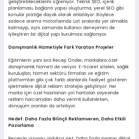
geliştirebileceklerini öğreniyor. Teknik SEO, içerik
planlaması, bağlantı yapısı oluşturma, yerel SEO gibi
konular pratiğe dayalı olarak anlatılıyor. Böylece
sadece arama motorlarında üst sıralarda yer almakla
kalmayıp, aynı zamanda kullanıcı deneyimini de
iyileştiren bir dijital yapı kurulması sağlanıyor.
Danışmanlık Hizmetiyle Fark Yaratan Projeler
Eğitimlerin yanı sıra Recep Önder, markalara özel
danışmanlık hizmeti de veriyor. E-ticaret siteleri, sağlık
kuruluşları, hizmet sektörü firmaları ve eğitim
platformları gibi çok farklı alanlarda faaliyet gösteren
işletmelere dijital reklam stratejisi geliştiriyor. Her
marka için özel hazırlanan yol haritaları sayesinde
reklam harcamaları daha verimli kullanılırken,
dönüşüm oranları da artırılıyor.
Hedef: Daha Fazla Bilinçli Reklamveren, Daha Etkili
Pazarlama
Recep’in vizyonu oldukça net: Daha fazla insanın dijital