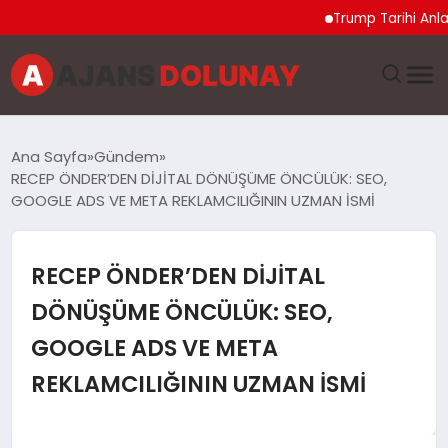
Trump Tarihi Anlaşma 
DÜNYA
Ana Sayfa
Gündem
RECEP ÖNDER’DEN DİJİTAL DÖNÜŞÜME ÖNCÜLÜK: SEO,
EĞITIM
GOOGLE ADS VE META REKLAMCILIĞININ UZMAN İSMİ
EKONOMI
RECEP ÖNDER’DEN DİJİTAL
GENEL
DÖNÜŞÜME ÖNCÜLÜK: SEO,
GOOGLE ADS VE META
GÜNCEL
REKLAMCILIĞININ UZMAN İSMİ
MAGAZIN