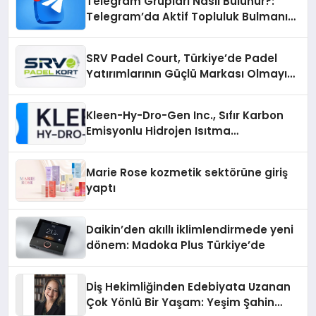
Telegram Grupları Nasıl Bulunur?:
Telegram’da Aktif Topluluk Bulmanın
Yolları
SRV Padel Court, Türkiye’de Padel
Yatırımlarının Güçlü Markası Olmayı
Sürdürüyor
Kleen-Hy-Dro-Gen Inc., Sıfır Karbon
Emisyonlu Hidrojen Isıtma
Teknolojisinde ISO ve TSSA
Düzenleyici Onaylarını Aldı
Marie Rose kozmetik sektörüne giriş
yaptı
Daikin’den akıllı iklimlendirmede yeni
dönem: Madoka Plus Türkiye’de
Diş Hekimliğinden Edebiyata Uzanan
Çok Yönlü Bir Yaşam: Yeşim Şahin