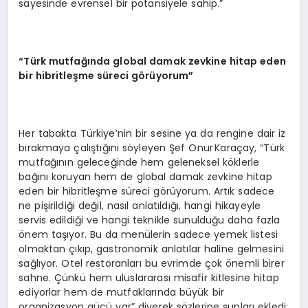
sayesinde evrensel bir potansiyele sahip.”
“Türk mutfağında global damak zevkine hitap eden
bir hibritleşme süreci görüyorum”
Her tabakta Türkiye’nin bir sesine ya da rengine dair iz
bırakmaya çalıştığını söyleyen Şef Onur Karaçay, “Türk
mutfağının geleceğinde hem geleneksel köklerle
bağını koruyan hem de global damak zevkine hitap
eden bir hibritleşme süreci görüyorum. Artık sadece
ne pişirildiği değil, nasıl anlatıldığı, hangi hikayeyle
servis edildiği ve hangi teknikle sunulduğu daha fazla
önem taşıyor. Bu da menülerin sadece yemek listesi
olmaktan çıkıp, gastronomik anlatılar haline gelmesini
sağlıyor. Otel restoranları bu evrimde çok önemli birer
sahne. Çünkü hem uluslararası misafir kitlesine hitap
ediyorlar hem de mutfaklarında büyük bir
organizasyon gücü var” diyerek sözlerine şunları ekledi: