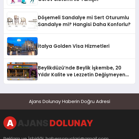
Döşemeli Sandalye mi Sert Oturumlu
Sandalye mi? Hangisi Daha Konforlu?
İtalya Golden Visa Hizmetleri
Beylikdüzü’nde Beylik İşkembe, 20
Yıldır Kalite ve Lezzetin Değişmeyen
Adresi
Ajans Dolunay Haberin Doğru Adresi
Reklam ve İşbirliği:
habersonuclari@gmail.com