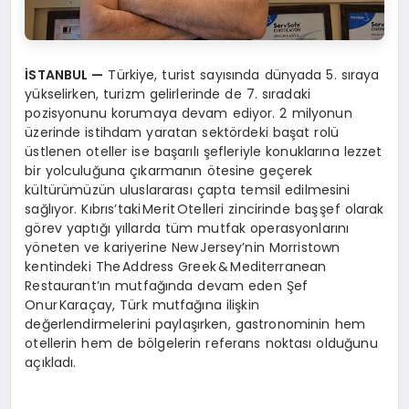
İSTANBUL
—
Türkiye, turist sayısında dünyada 5. sıraya
yükselirken, turizm gelirlerinde de 7. sıradaki
pozisyonunu korumaya devam ediyor. 2 milyonun
üzerinde istihdam yaratan sektördeki başat rolü
üstlenen oteller ise başarılı şefleriyle konuklarına lezzet
bir yolculuğuna çıkarmanın ötesine geçerek
kültürümüzün uluslararası çapta temsil edilmesini
sağlıyor. Kıbrıs’taki Merit Otelleri zincirinde baş şef olarak
görev yaptığı yıllarda tüm mutfak operasyonlarını
yöneten ve kariyerine New Jersey’nin Morristown
kentindeki The Address Greek & Mediterranean
Restaurant’ın mutfağında devam eden Şef
Onur Karaçay, Türk mutfağına ilişkin
değerlendirmelerini paylaşırken, gastronominin hem
otellerin hem de bölgelerin referans noktası olduğunu
açıkladı.