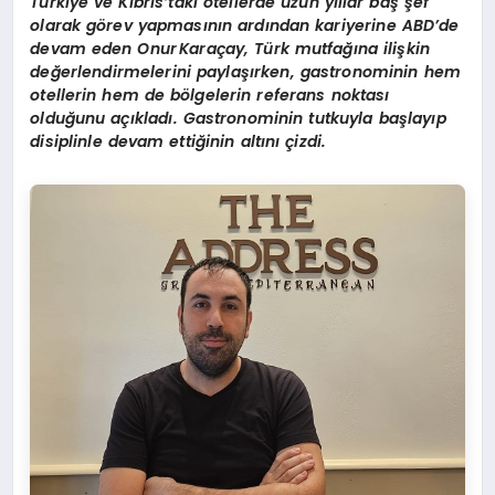
Türkiye ve Kıbrıs
’
taki otellerde uzun yıllar baş şef
olarak g
ö
rev yapmasının ardından kariyerine ABD
’
de
devam eden Onur
Karaç
ay,
Türk mutfağına iliş
kin
de
ğerlendirmelerini paylaşırken, gastronominin hem
otellerin hem de b
ö
lgelerin referans noktası
olduğunu açıkladı. Gastronominin tutkuyla baş
lay
ıp
disiplinle devam ettiğinin altını çizdi.