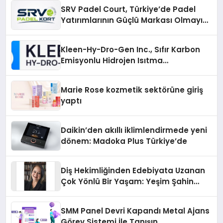
SRV Padel Court, Türkiye’de Padel
Yatırımlarının Güçlü Markası Olmayı
Sürdürüyor
Kleen-Hy-Dro-Gen Inc., Sıfır Karbon
Emisyonlu Hidrojen Isıtma
Teknolojisinde ISO ve TSSA
Düzenleyici Onaylarını Aldı
Marie Rose kozmetik sektörüne giriş
yaptı
Daikin’den akıllı iklimlendirmede yeni
dönem: Madoka Plus Türkiye’de
Diş Hekimliğinden Edebiyata Uzanan
Çok Yönlü Bir Yaşam: Yeşim Şahin
Yaman
SMM Panel Devri Kapandı Metal Ajans
Görev Sistemi İle Tanışın