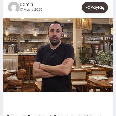
SAĞLIK
admin
Paylaş
17 Mayıs 2025
SIYASET
SPOR
YAŞAM