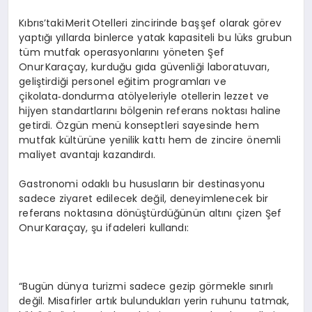
Kıbrıs’taki Merit Otelleri zincirinde baş şef olarak görev
yaptığı yıllarda binlerce yatak kapasiteli bu lüks grubun
tüm mutfak operasyonlarını yöneten Şef
Onur Karaçay, kurduğu gıda güvenliği laboratuvarı,
geliştirdiği personel eğitim programları ve
çikolata‑dondurma atölyeleriyle otellerin lezzet ve
hijyen standartlarını bölgenin referans noktası haline
getirdi. Özgün menü konseptleri sayesinde hem
mutfak kültürüne yenilik kattı hem de zincire önemli
maliyet avantajı kazandırdı.
Gastronomi odaklı bu hususların bir destinasyonu
sadece ziyaret edilecek değil, deneyimlenecek bir
referans noktasına dönüştürdüğünün altını çizen Şef
Onur Karaçay, şu ifadeleri kullandı:
“Bugün dünya turizmi sadece gezip görmekle sınırlı
değil. Misafirler artık bulundukları yerin ruhunu tatmak,