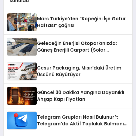
sunuldu
Mars Türkiye’den “Köpeğini İşe Götür
Haftası” çağrısı
Geleceğin Enerjisi Otoparkınızda:
Güneş Enerjili Carport (Solar
Otopark) Nedir?
Cesur Packaging, Mısır’daki Üretim
Üssünü Büyütüyor
Güncel 30 Dakika Yangına Dayanıklı
Ahşap Kapı Fiyatları
Telegram Grupları Nasıl Bulunur?:
Telegram’da Aktif Topluluk Bulmanın
Yolları