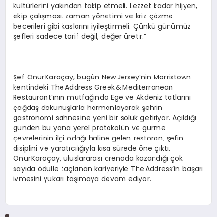
kültürlerini yakından takip etmeli. Lezzet kadar hijyen,
ekip çalışması, zaman yönetimi ve kriz çözme
becerileri gibi kaslarını iyileştirmeli. Çünkü günümüz
şefleri sadece tarif değil, değer üretir.”
Şef Onur Karaçay, bugün New Jersey’nin Morristown
kentindeki The Address Greek & Mediterranean
Restaurant’ının mutfağında Ege ve Akdeniz tatlarını
çağdaş dokunuşlarla harmanlayarak şehrin
gastronomi sahnesine yeni bir soluk getiriyor. Açıldığı
günden bu yana yerel protokolün ve gurme
çevrelerinin ilgi odağı haline gelen restoran, şefin
disiplini ve yaratıcılığıyla kısa sürede öne çıktı.
Onur Karaçay, uluslararası arenada kazandığı çok
sayıda ödülle taçlanan kariyeriyle The Address’in başarı
ivmesini yukarı taşımaya devam ediyor.