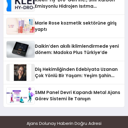
Emisyonlu Hidrojen Isıtma
Teknolojisinde ISO ve TSSA
Düzenleyici Onaylarını Aldı
Marie Rose kozmetik sektörüne giriş
yaptı
Daikin’den akıllı iklimlendirmede yeni
dönem: Madoka Plus Türkiye’de
Diş Hekimliğinden Edebiyata Uzanan
Çok Yönlü Bir Yaşam: Yeşim Şahin
Yaman
SMM Panel Devri Kapandı Metal Ajans
Görev Sistemi İle Tanışın
Ajans Dolunay Haberin Doğru Adresi