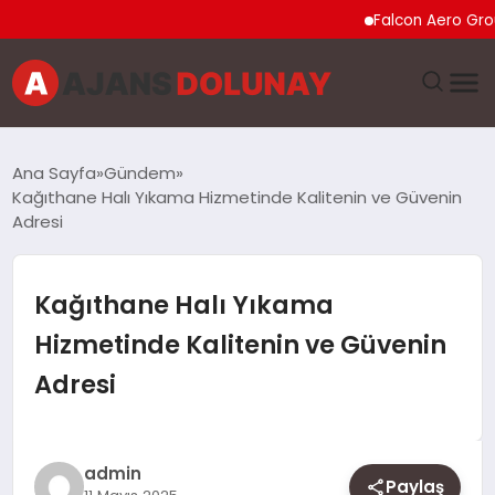
Falcon Aero Group, Küre
DÜNYA
Ana Sayfa
Gündem
Kağıthane Halı Yıkama Hizmetinde Kalitenin ve Güvenin
EĞITIM
Adresi
EKONOMI
Kağıthane Halı Yıkama
GENEL
Hizmetinde Kalitenin ve Güvenin
Adresi
GÜNCEL
MAGAZIN
admin
Paylaş