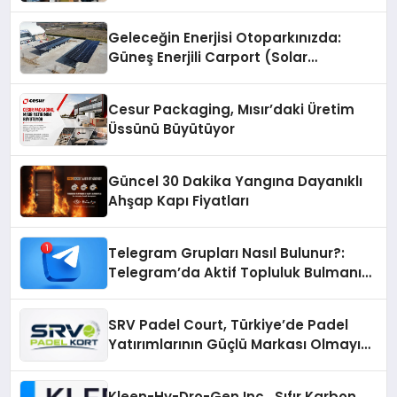
Geleceğin Enerjisi Otoparkınızda:
Güneş Enerjili Carport (Solar
Otopark) Nedir?
Cesur Packaging, Mısır’daki Üretim
Üssünü Büyütüyor
Güncel 30 Dakika Yangına Dayanıklı
Ahşap Kapı Fiyatları
Telegram Grupları Nasıl Bulunur?:
Telegram’da Aktif Topluluk Bulmanın
Yolları
SRV Padel Court, Türkiye’de Padel
Yatırımlarının Güçlü Markası Olmayı
Sürdürüyor
Kleen-Hy-Dro-Gen Inc., Sıfır Karbon