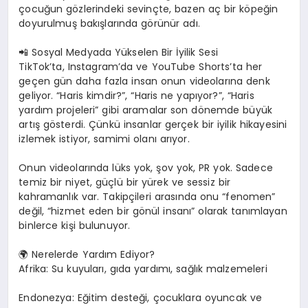
çocuğun gözlerindeki sevinçte, bazen aç bir köpeğin
doyurulmuş bakışlarında görünür adı.
📲 Sosyal Medyada Yükselen Bir İyilik Sesi
TikTok’ta, Instagram’da ve YouTube Shorts’ta her
geçen gün daha fazla insan onun videolarına denk
geliyor. “Haris kimdir?”, “Haris ne yapıyor?”, “Haris
yardım projeleri” gibi aramalar son dönemde büyük
artış gösterdi. Çünkü insanlar gerçek bir iyilik hikayesini
izlemek istiyor, samimi olanı arıyor.
Onun videolarında lüks yok, şov yok, PR yok. Sadece
temiz bir niyet, güçlü bir yürek ve sessiz bir
kahramanlık var. Takipçileri arasında onu “fenomen”
değil, “hizmet eden bir gönül insanı” olarak tanımlayan
binlerce kişi bulunuyor.
🌍 Nerelerde Yardım Ediyor?
Afrika: Su kuyuları, gıda yardımı, sağlık malzemeleri
Endonezya: Eğitim desteği, çocuklara oyuncak ve