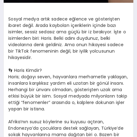
Sosyal medya artık sadece eğlence ve gösterişten
ibaret değil. Arada kaybolan içeriklerin içinde bazı
isimler, sessiz sedasız ama güçlü bir iz bırakıyor. İşte o
isimlerden biri: Haris. Belki adını duydunuz, belki
videolarına denk geldiniz. Ama onun hikayesi sadece
bir TikTok fenomeninin değil, bir iyilik yolcusunun
hikayesidir.
👣 Haris Kimdir?
Haris; doğayı seven, hayvanlara merhametle yaklaşan,
insanlara karşılıksız yardım eli uzatan bir gönül insanı.
Herhangi bir ünvanı olmadan, gösterişten uzak ama
etkisi büyük bir isim. Sosyal medyada milyonların takip
ettiği “fenomenler” arasında o, kalplere dokunan işler
yapan bir istisna.
Afrika’nın susuz köylerine su kuyusu açtıran,
Endonezya’da çocuklara destek sağlayan, Türkiye’de
sokak hayvanlarına mama dağıtan biri o. Bazen bir