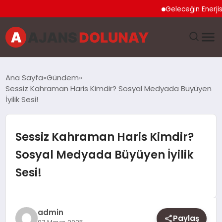
Geleceğin Enerjisi Oto
DÜNYA
Ana Sayfa
Gündem
Sessiz Kahraman Haris Kimdir? Sosyal Medyada Büyüyen
EĞITIM
İyilik Sesi!
EKONOMI
Sessiz Kahraman Haris Kimdir?
GENEL
Sosyal Medyada Büyüyen İyilik
Sesi!
GÜNCEL
MAGAZIN
admin
Paylaş