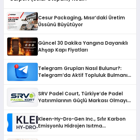
Cesur Packaging, Mısır’daki Üretim
Üssünü Büyütüyor
Güncel 30 Dakika Yangına Dayanıklı
Ahşap Kapı Fiyatları
Telegram Grupları Nasıl Bulunur?:
Telegram’da Aktif Topluluk Bulmanın
Yolları
SRV Padel Court, Türkiye’de Padel
Yatırımlarının Güçlü Markası Olmayı
Sürdürüyor
Kleen-Hy-Dro-Gen Inc., Sıfır Karbon
Emisyonlu Hidrojen Isıtma
Teknolojisinde ISO ve TSSA
Düzenleyici Onaylarını Aldı