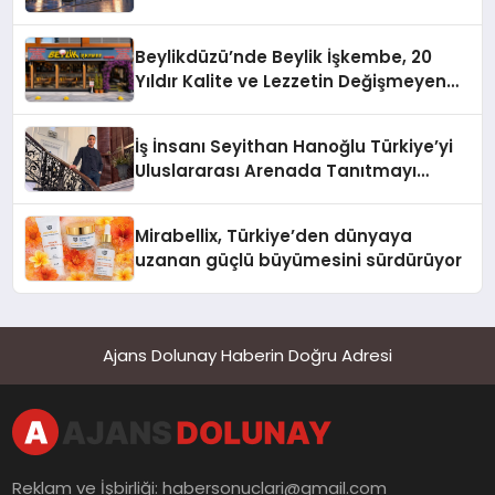
Beylikdüzü’nde Beylik İşkembe, 20
Yıldır Kalite ve Lezzetin Değişmeyen
Adresi
İş İnsanı Seyithan Hanoğlu Türkiye’yi
Uluslararası Arenada Tanıtmayı
Hedefliyor
Mirabellix, Türkiye’den dünyaya
uzanan güçlü büyümesini sürdürüyor
Ajans Dolunay Haberin Doğru Adresi
Reklam ve İşbirliği:
habersonuclari@gmail.com