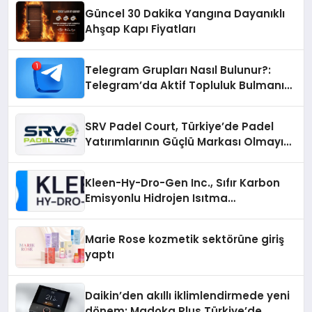
Güncel 30 Dakika Yangına Dayanıklı
Ahşap Kapı Fiyatları
Telegram Grupları Nasıl Bulunur?:
Telegram’da Aktif Topluluk Bulmanın
Yolları
SRV Padel Court, Türkiye’de Padel
Yatırımlarının Güçlü Markası Olmayı
Sürdürüyor
Kleen-Hy-Dro-Gen Inc., Sıfır Karbon
Emisyonlu Hidrojen Isıtma
Teknolojisinde ISO ve TSSA
Düzenleyici Onaylarını Aldı
Marie Rose kozmetik sektörüne giriş
yaptı
Daikin’den akıllı iklimlendirmede yeni
dönem: Madoka Plus Türkiye’de