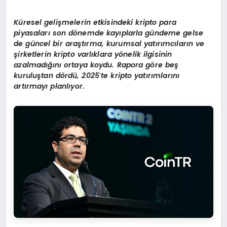
Küresel gelişmelerin etkisindeki kripto para
piyasaları
son d
ö
nemde kayıplarla gündeme gelse
de güncel bir araştırma, kurumsal yatırımcıların ve
şirketlerin kripto varlıklara y
ö
nelik ilgisinin
azalmadığını ortaya koydu. Rapora g
ö
re be
ş
kuruluştan d
ö
rdü, 2025
’
te kripto yatırımlarını
artırmayı planlıyor.