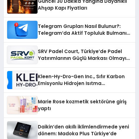
Güncel 30 Dakika Yangına Dayanıklı
Ahşap Kapı Fiyatları
Telegram Grupları Nasıl Bulunur?:
Telegram’da Aktif Topluluk Bulmanın
Yolları
SRV Padel Court, Türkiye’de Padel
Yatırımlarının Güçlü Markası Olmayı
Sürdürüyor
Kleen-Hy-Dro-Gen Inc., Sıfır Karbon
Emisyonlu Hidrojen Isıtma
Teknolojisinde ISO ve TSSA
Düzenleyici Onaylarını Aldı
Marie Rose kozmetik sektörüne giriş
yaptı
Daikin’den akıllı iklimlendirmede yeni
dönem: Madoka Plus Türkiye’de