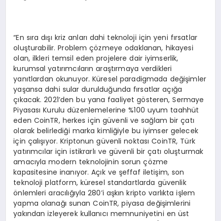
“En sıra dışı kriz anları dahi teknoloji için yeni fırsatlar
oluşturabilir. Problem çözmeye odaklanan, hikayesi
olan, ilkleri temsil eden projelere dair iyimserlik,
kurumsal yatırımcıların araştırmaya verdikleri
yanıtlardan okunuyor. Küresel paradigmada değişimler
yaşansa dahi sular durulduğunda fırsatlar açığa
çıkacak. 2021’den bu yana faaliyet gösteren, Sermaye
Piyasası Kurulu düzenlemelerine %100 uyum taahhüt
eden CoinTR, herkes için güvenli ve sağlam bir çatı
olarak belirlediği marka kimliğiyle bu iyimser gelecek
için çalışıyor. Kriptonun güvenli noktası CoinTR, Türk
yatırımcılar için istikrarlı ve güvenli bir çatı oluşturmak
amacıyla modern teknolojinin sorun çözme
kapasitesine inanıyor. Açık ve şeffaf iletişim, son
teknoloji platform, küresel standartlarda güvenlik
önlemleri aracılığıyla 280’i aşkın kripto varlıkta işlem
yapma olanağı sunan CoinTR, piyasa değişimlerini
yakından izleyerek kullanıcı memnuniyetini en üst