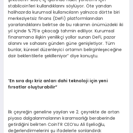
stabilcoin’leri kullandıklarını söylüyor. Öte yandan
halihazırda kurumsal kullanıcıların yalnızca dörtte biri
merkeziyetsiz finans (DeFi) platformlarından
yararlandıklarını belirtse de bu rakamın önümüzdeki iki
yıl içinde %75’e çıkacağı tahmin ediliyor. Kurumsal
finansmana ilişkin yenilikçi yollar sunan DeFi, pazar
alanını ve sahasını günden güne genişletiyor. Tüm
bunlar, küresel düzenleyici ortamın belirginleşeceğine
dair beklentilerle şekilleniyor” diye konuştu.
“
En s
ı
ra d
ışı kriz anları dahi teknoloji için yeni
fırsatlar oluşturabilir”
İlk çeyreğin geneline yayılan ve 2. çeyrekte de artan
piyasa dalgalanmalarının karamsarlığı beraberinde
getirdiğini belirten CoinTR CEO’su Ali Eşelioğlu,
değerlendirmelerini şu ifadelerle sonlandırdı: