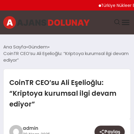
Türkiye Nükleer Bilim Ol
DÜNYA
Ana Sayfa
Gündem
CoinTR CEO’su Ali Eşelioğlu: “Kriptoya kurumsal ilgi devam
EĞITIM
ediyor”
EKONOMI
CoinTR CEO’su Ali Eşelioğlu:
GENEL
“Kriptoya kurumsal ilgi devam
ediyor”
GÜNCEL
MAGAZIN
admin
Paylaş