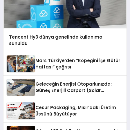
Tencent Hy3 dünya genelinde kullanıma
sunuldu
Mars Türkiye’den “Köpeğini İşe Götür
Haftası” çağrısı
Geleceğin Enerjisi Otoparkınızda:
Güneş Enerjili Carport (Solar
Otopark) Nedir?
Cesur Packaging, Mısır’daki Üretim
Üssünü Büyütüyor