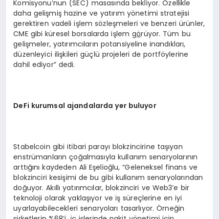
Komisyonu’nun (SEC) masasında bekliyor. Özellikle
daha gelişmiş hazine ve yatırım yönetimi stratejisi
gerektiren vadeli işlem sözleşmeleri ve benzeri ürünler,
CME gibi küresel borsalarda işlem g
ö
rüyor. Tüm bu
gelişmeler, yatırımcıların potansiyeline inandıkları,
düzenleyici ilişkileri güçlü projeleri de portföylerine
dahil ediyor” dedi.
DeFi kurumsal ajandalarda yer buluyor
Stabelcoin gibi itibari parayı blokzincirine taşıyan
enstrümanların çoğalmasıyla kullanım senaryolarının
arttığını kaydeden Ali Eşelioğlu, “Geleneksel finans ve
blokzinciri kesişimi de bu gibi kullanım senaryolarından
doğuyor. Akıllı yatırımcılar, blokzinciri ve Web3’e bir
teknoloji olarak yaklaşıyor ve iş süreçlerine en iyi
uyarlayabilecekleri senaryoları tasarlıyor. Örneğin
şirketlerin %68’i, iç işlerinde nakit yönetimi için