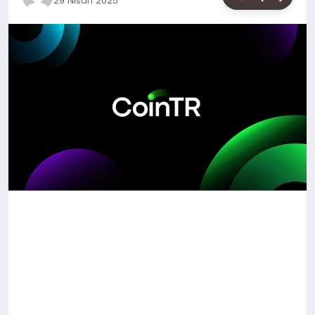
29 Nisan 2025
SAĞLIK
SIYASET
SPOR
YAŞAM