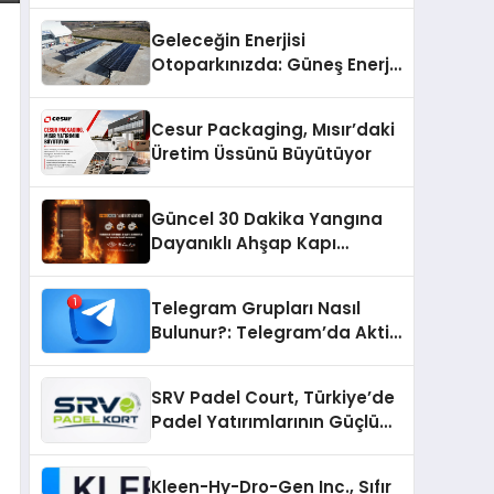
Geleceğin Enerjisi
Otoparkınızda: Güneş Enerjili
Carport (Solar Otopark)
Nedir?
Cesur Packaging, Mısır’daki
Üretim Üssünü Büyütüyor
Güncel 30 Dakika Yangına
Dayanıklı Ahşap Kapı
Fiyatları
Telegram Grupları Nasıl
Bulunur?: Telegram’da Aktif
Topluluk Bulmanın Yolları
SRV Padel Court, Türkiye’de
Padel Yatırımlarının Güçlü
Markası Olmayı Sürdürüyor
Kleen-Hy-Dro-Gen Inc., Sıfır