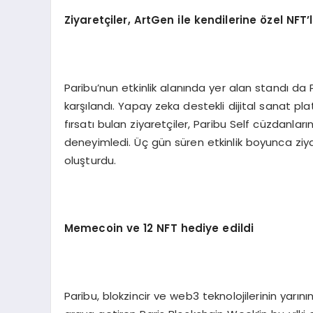
Ziyaretçiler, ArtGen ile kendilerine
ö
zel NFT
’
Paribu’nun etkinlik alanında yer alan standı da 
karşılandı. Yapay zeka destekli dijital sanat pl
fırsatı bulan ziyaretçiler, Paribu Self cüzdanlar
deneyimledi. Üç gün süren etkinlik boyunca ziya
oluşturdu.
M
emecoin ve 12 NFT hediye edildi
Paribu, blokzincir ve web3 teknolojilerinin yarın