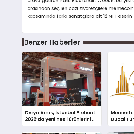
araya getiren Paris Blockchain Week’in bu yılki
arasından seçilen bazı ziyaretçilere memecoin he
kapsamında farklı sanatçılara ait 12 NFT eserin 
Benzer Haberler
Derya Arms, İstanbul Prohunt
Momentur
2026’da yeni nesil ürünlerini ve
Dubai Tu
global marka vizyonunu
Operasyo
sergiledi
Yaratıyor