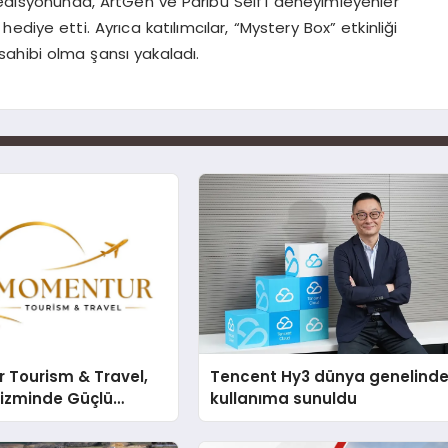
 edisyonunda, ArtGen ve Paribu Self’i deneyimleyenler
diye etti. Ayrıca katılımcılar, “Mystery Box” etkinliği
sahibi olma şansı yakaladı.
 Tourism & Travel,
Tencent Hy3 dünya genelind
rizminde Güçlü
kullanıma sunuldu
n Ağıyla Fark