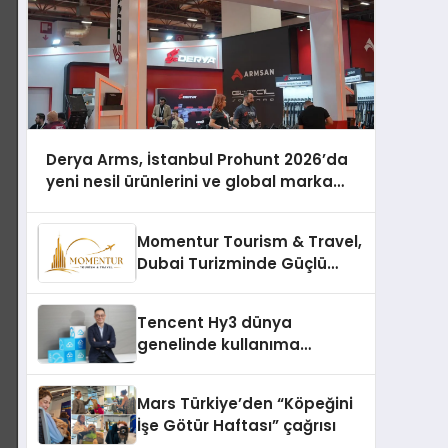
Derya Arms, İstanbul Prohunt 2026’da
yeni nesil ürünlerini ve global marka
vizyonunu sergiledi
Momentur Tourism & Travel,
Dubai Turizminde Güçlü
Operasyon Ağıyla Fark
Yaratıyor
Tencent Hy3 dünya
genelinde kullanıma
sunuldu
Mars Türkiye’den “Köpeğini
İşe Götür Haftası” çağrısı