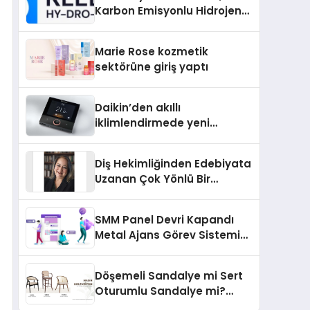
Karbon Emisyonlu Hidrojen
Isıtma Teknolojisinde ISO ve
TSSA Düzenleyici Onaylarını
Marie Rose kozmetik
Aldı
sektörüne giriş yaptı
Daikin’den akıllı
iklimlendirmede yeni
dönem: Madoka Plus
Türkiye’de
Diş Hekimliğinden Edebiyata
Uzanan Çok Yönlü Bir
Yaşam: Yeşim Şahin Yaman
SMM Panel Devri Kapandı
Metal Ajans Görev Sistemi
İle Tanışın
Döşemeli Sandalye mi Sert
Oturumlu Sandalye mi?
Hangisi Daha Konforlu?