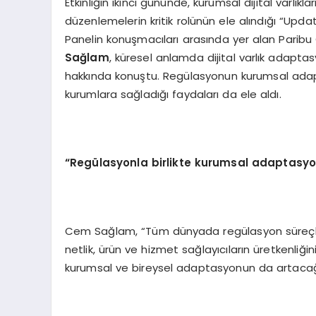
Etkinliğin ikinci gününde, kurumsal dijital varl
düzenlemelerin kritik rolünün ele alındığı “Updat
Panelin konuşmacıları arasında yer alan Parib
Sa
ğlam
, küresel anlamda dijital varlık adapt
hakkında konuştu. Regülasyonun kurumsal ada
kurumlara sağladığı faydaları da ele aldı.
“
Reg
ülasyonla birlikte kurumsal adaptasyo
Cem Sağlam, “Tüm dünyada regülasyon süreçleri
netlik, ürün ve hizmet sağlayıcıların üretkenliğin
kurumsal ve bireysel adaptasyonun da artacağın