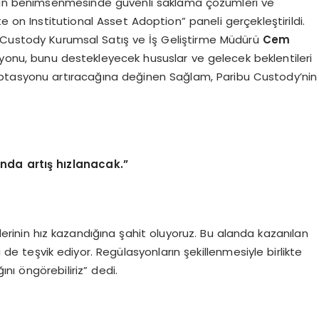
ıkların benimsenmesinde güvenli saklama çözümleri ve
e on Institutional Asset Adoption” paneli gerçekleştirildi.
u Custody Kurumsal Satış ve İş Geliştirme Müdürü
Cem
asyonu, bunu destekleyecek hususlar ve gelecek beklentileri
ptasyonu artıracağına değinen Sağlam, Paribu Custody’nin
nda artış hızlanacak.”
nin hız kazandığına şahit oluyoruz. Bu alanda kazanılan
i de teşvik ediyor. Regülasyonların şekillenmesiyle birlikte
ı öngörebiliriz” dedi.