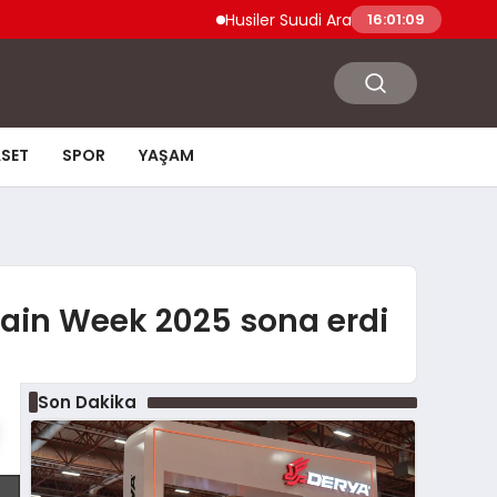
Husiler Suudi Arabistan Necran Havalimanı’n
16:01:10
ASET
SPOR
YAŞAM
hain Week 2025 sona erdi
Son Dakika