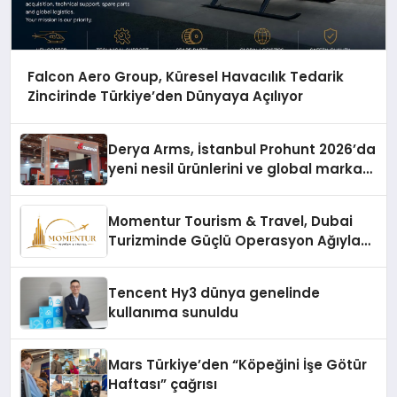
Falcon Aero Group, Küresel Havacılık Tedarik
Zincirinde Türkiye’den Dünyaya Açılıyor
Derya Arms, İstanbul Prohunt 2026’da
yeni nesil ürünlerini ve global marka
vizyonunu sergiledi
Momentur Tourism & Travel, Dubai
Turizminde Güçlü Operasyon Ağıyla
Fark Yaratıyor
Tencent Hy3 dünya genelinde
kullanıma sunuldu
Mars Türkiye’den “Köpeğini İşe Götür
Haftası” çağrısı