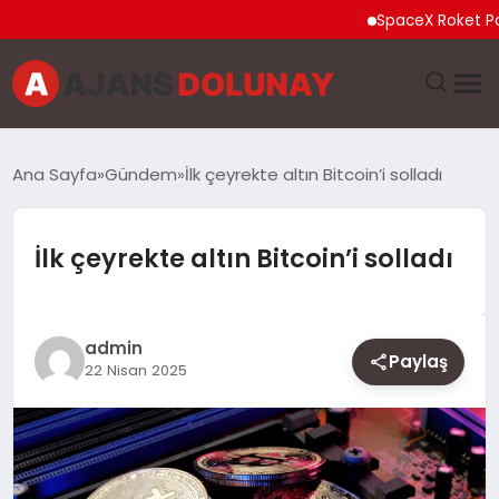
SpaceX Roket Parçası Ay’a
DÜNYA
Ana Sayfa
Gündem
İlk çeyrekte altın Bitcoin’i solladı
EĞITIM
İlk çeyrekte altın Bitcoin’i solladı
EKONOMI
GENEL
admin
Paylaş
22 Nisan 2025
GÜNCEL
MAGAZIN