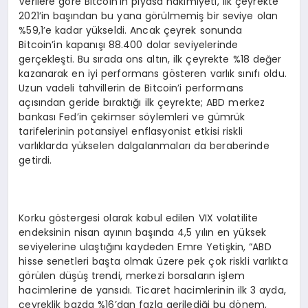
Verilere göre Bitcoin’in piyasa hakimiyeti, ilk çeyrekte
2021’in başından bu yana görülmemiş bir seviye olan
%59,1’e kadar yükseldi. Ancak çeyrek sonunda
Bitcoin’in kapanışı 88.400 dolar seviyelerinde
gerçekleşti. Bu sırada ons altın, ilk çeyrekte %18 değer
kazanarak en iyi performans gösteren varlık sınıfı oldu.
Uzun vadeli tahvillerin de Bitcoin’i performans
açısından geride bıraktığı ilk çeyrekte; ABD merkez
bankası Fed’in çekimser söylemleri ve gümrük
tarifelerinin potansiyel enflasyonist etkisi riskli
varlıklarda yükselen dalgalanmaları da beraberinde
getirdi.
Korku göstergesi olarak kabul edilen VIX volatilite
endeksinin nisan ayının başında 4,5 yılın en yüksek
seviyelerine ulaştığını kaydeden Emre Yetişkin, “ABD
hisse senetleri başta olmak üzere pek çok riskli varlıkta
görülen düşüş trendi, merkezi borsaların işlem
hacimlerine de yansıdı. Ticaret hacimlerinin ilk 3 ayda,
çeyreklik bazda %16’dan fazla gerilediği bu dönem,