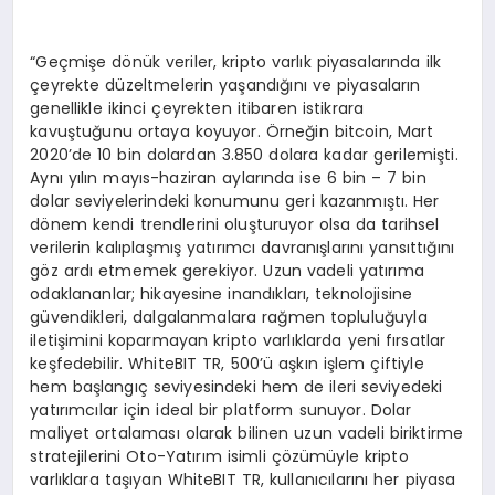
“Geçmişe dönük veriler, kripto varlık piyasalarında ilk
çeyrekte düzeltmelerin yaşandığını ve piyasaların
genellikle ikinci çeyrekten itibaren istikrara
kavuştuğunu ortaya koyuyor. Örneğin bitcoin, Mart
2020’de 10 bin dolardan 3.850 dolara kadar gerilemişti.
Aynı yılın mayıs-haziran aylarında ise 6 bin – 7 bin
dolar seviyelerindeki konumunu geri kazanmıştı. Her
dönem kendi trendlerini oluşturuyor olsa da tarihsel
verilerin kalıplaşmış yatırımcı davranışlarını yansıttığını
göz ardı etmemek gerekiyor. Uzun vadeli yatırıma
odaklananlar; hikayesine inandıkları, teknolojisine
güvendikleri, dalgalanmalara rağmen topluluğuyla
iletişimini koparmayan kripto varlıklarda yeni fırsatlar
keşfedebilir. WhiteBIT TR, 500’ü aşkın işlem çiftiyle
hem başlangıç seviyesindeki hem de ileri seviyedeki
yatırımcılar için ideal bir platform sunuyor. Dolar
maliyet ortalaması olarak bilinen uzun vadeli biriktirme
stratejilerini Oto-Yatırım isimli çözümüyle kripto
varlıklara taşıyan WhiteBIT TR, kullanıcılarını her piyasa