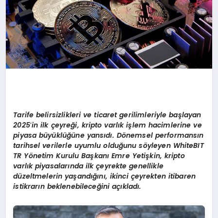
SAĞLIK
SIYASET
SPOR
YAŞAM
Tarife belirsizlikleri ve ticaret gerilimleriyle başlayan
2025
’
in ilk çeyreği, kripto varlık işlem hacimlerine ve
piyasa büyüklüğüne yansıdı. D
ö
nemsel performansın
tarihsel verilerle uyumlu olduğunu s
ö
yleyen
WhiteBIT
TR Y
ö
netim Kurulu Başkanı Emre Yetişkin, kripto
varlık piyasalarında ilk çeyrekte genellikle
düzeltmelerin yaşandığını, ikinci çeyrekten itibaren
istikrarın beklenebileceğini açıkladı.