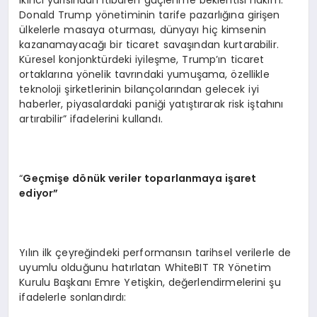
ikinci yarısından itibaren güçlenme beklentisi hakim.
Donald Trump yönetiminin tarife pazarlığına girişen
ülkelerle masaya oturması, dünyayı hiç kimsenin
kazanamayacağı bir ticaret savaşından kurtarabilir.
Küresel konjonktürdeki iyileşme, Trump’ın ticaret
ortaklarına yönelik tavrındaki yumuşama, özellikle
teknoloji şirketlerinin bilançolarından gelecek iyi
haberler, piyasalardaki paniği yatıştırarak risk iştahını
artırabilir” ifadelerini kullandı.
“
Geçmişe d
önük veriler toparlanmaya işaret
ediyor”
Yılın ilk çeyreğindeki performansın tarihsel verilerle de
uyumlu olduğunu hatırlatan WhiteBIT TR Yönetim
Kurulu Başkanı Emre Yetişkin, değerlendirmelerini şu
ifadelerle sonlandırdı: