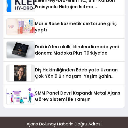
Kleen-Hy-Dro-Gen Inc., Sıfır Karbon
Emisyonlu Hidrojen Isıtma
Teknolojisinde ISO ve TSSA
Düzenleyici Onaylarını Aldı
Marie Rose kozmetik sektörüne giriş
yaptı
Daikin’den akıllı iklimlendirmede yeni
dönem: Madoka Plus Türkiye’de
Diş Hekimliğinden Edebiyata Uzanan
Çok Yönlü Bir Yaşam: Yeşim Şahin
Yaman
SMM Panel Devri Kapandı Metal Ajans
Görev Sistemi İle Tanışın
Ajans Dolunay Haberin Doğru Adresi