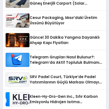
Güneş Enerjili Carport (Solar
Otopark) Nedir?
Cesur Packaging, Mısır’daki Üretim
Üssünü Büyütüyor
Güncel 30 Dakika Yangına Dayanıklı
Ahşap Kapı Fiyatları
Telegram Grupları Nasıl Bulunur?:
Telegram’da Aktif Topluluk Bulmanın
Yolları
SRV Padel Court, Türkiye’de Padel
Yatırımlarının Güçlü Markası Olmayı
Sürdürüyor
Kleen-Hy-Dro-Gen Inc., Sıfır Karbon
Emisyonlu Hidrojen Isıtma
Teknolojisinde ISO ve TSSA