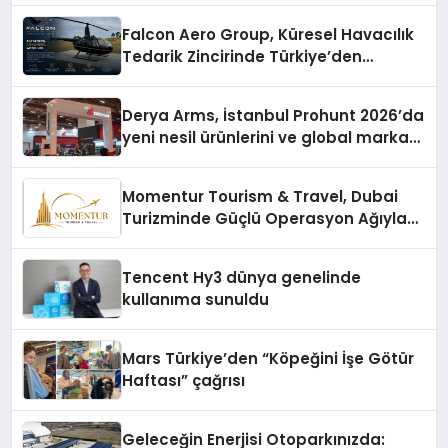
Falcon Aero Group, Küresel Havacılık
Tedarik Zincirinde Türkiye’den
Dünyaya Açılıyor
Derya Arms, İstanbul Prohunt 2026’da
yeni nesil ürünlerini ve global marka
vizyonunu sergiledi
Momentur Tourism & Travel, Dubai
Turizminde Güçlü Operasyon Ağıyla
Fark Yaratıyor
Tencent Hy3 dünya genelinde
kullanıma sunuldu
Mars Türkiye’den “Köpeğini İşe Götür
Haftası” çağrısı
Geleceğin Enerjisi Otoparkınızda: