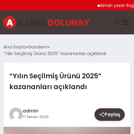
Alman yazar Rügemer: ‘Mer
DÜNYA
Ana Sayfa
Gündem
“Yılın Seçilmiş Ürünü 2025” kazananları açıklandı
EĞITIM
EKONOMI
“Yılın Seçilmiş Ürünü 2025”
kazananları açıklandı
GENEL
GÜNCEL
admin
Paylaş
17 Nisan 2025
MAGAZIN