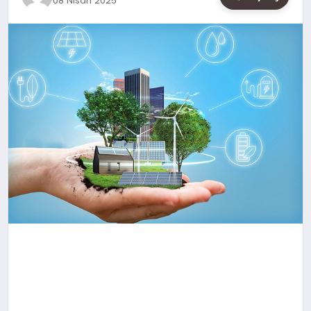
08 Nisan 2025
SAĞLIK
SIYASET
SPOR
YAŞAM