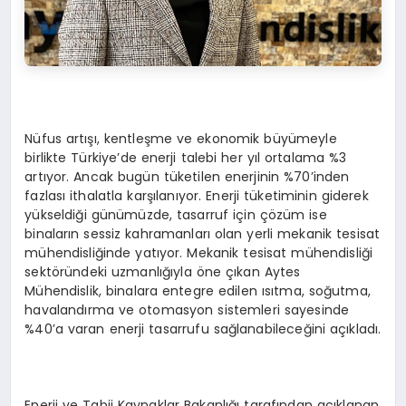
Nüfus artışı, kentleşme ve ekonomik büyümeyle
birlikte Türkiye’de enerji talebi her yıl ortalama %3
artıyor. Ancak bugün tüketilen enerjinin %70’inden
fazlası ithalatla karşılanıyor. Enerji tüketiminin giderek
yükseldiği günümüzde, tasarruf için çözüm ise
binaların sessiz kahramanları olan yerli mekanik tesisat
mühendisliğinde yatıyor. Mekanik tesisat mühendisliği
sektöründeki uzmanlığıyla öne çıkan Aytes
Mühendislik, binalara entegre edilen ısıtma, soğutma,
havalandırma ve otomasyon sistemleri sayesinde
%40’a varan enerji tasarrufu sağlanabileceğini açıkladı.
Enerji ve Tabii Kaynaklar Bakanlığı tarafından açıklanan