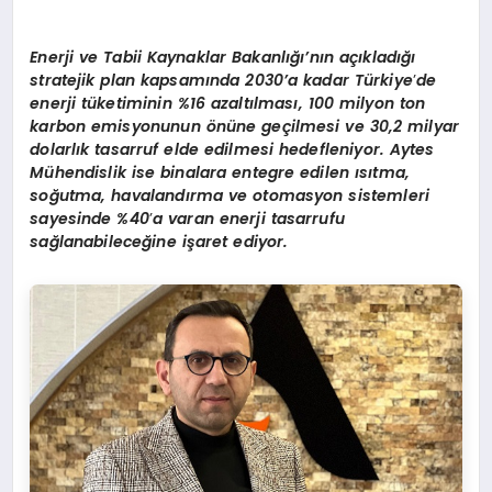
Enerji ve Tabii Kaynaklar Bakanlığı’nın açıkladığı
stratejik plan kapsamında 2030
’
a kadar Türkiye
’
de
enerji tüketiminin %16 azaltılması, 100 milyon ton
karbon emisyonunun
ö
nüne geçilmesi ve 30,2 milyar
dolarlık tasarruf elde edilmesi hedefleniyor.
Aytes
M
ühendislik ise binalara entegre edilen ısıtma,
soğutma, havalandırma ve otomasyon sistemleri
sayesinde %40
’
a varan enerji tasarrufu
sağlanabileceğine işaret ediyor.