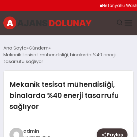
Netanyahu Washington 
DÜNYA
Ana Sayfa
Gündem
Mekanik tesisat mühendisliği, binalarda %40 enerji
EĞITIM
tasarrufu sağlıyor
EKONOMI
Mekanik tesisat mühendisliği,
GENEL
binalarda %40 enerji tasarrufu
sağlıyor
GÜNCEL
MAGAZIN
admin
Paylaş