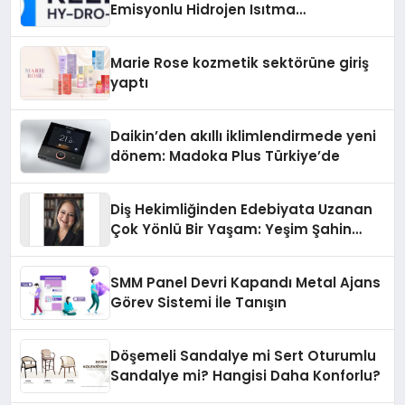
Emisyonlu Hidrojen Isıtma
Teknolojisinde ISO ve TSSA
Düzenleyici Onaylarını Aldı
Marie Rose kozmetik sektörüne giriş
yaptı
Daikin’den akıllı iklimlendirmede yeni
dönem: Madoka Plus Türkiye’de
Diş Hekimliğinden Edebiyata Uzanan
Çok Yönlü Bir Yaşam: Yeşim Şahin
Yaman
SMM Panel Devri Kapandı Metal Ajans
Görev Sistemi İle Tanışın
Döşemeli Sandalye mi Sert Oturumlu
Sandalye mi? Hangisi Daha Konforlu?