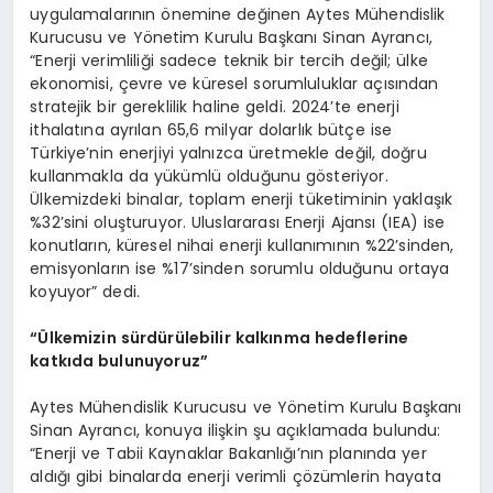
uygulamalarının önemine değinen Aytes Mühendislik
Kurucusu ve Yönetim Kurulu Başkanı Sinan Ayrancı,
“Enerji verimliliği sadece teknik bir tercih değil; ülke
ekonomisi, çevre ve küresel sorumluluklar açısından
stratejik bir gereklilik haline geldi. 2024’te enerji
ithalatına ayrılan 65,6 milyar dolarlık bütçe ise
Türkiye’nin enerjiyi yalnızca üretmekle değil, doğru
kullanmakla da yükümlü olduğunu gösteriyor.
Ülkemizdeki binalar, toplam enerji tüketiminin yaklaşık
%32’sini oluşturuyor. Uluslararası Enerji Ajansı (IEA) ise
konutların, küresel nihai enerji kullanımının %22’sinden,
emisyonların ise %17’sinden sorumlu olduğunu ortaya
koyuyor” dedi.
“Ü
lkemizin sürdürülebilir kalkınma hedeflerine
katkıda bulunuyoruz”
Aytes Mühendislik Kurucusu ve Yönetim Kurulu Başkanı
Sinan Ayrancı, konuya ilişkin şu açıklamada bulundu:
“Enerji ve Tabii Kaynaklar Bakanlığı’nın planında yer
aldığı gibi binalarda enerji verimli çözümlerin hayata