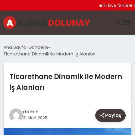
Türkiye Nükleer Bilim O
DÜNYA
Ana Sayfa
Gündem
Ticarethane Dinamik ile Modern İş Alanları​
EĞITIM
EKONOMI
Ticarethane Dinamik ile Modern
İş Alanları​
GENEL
GÜNCEL
admin
Paylaş
31 Mart 2025
MAGAZIN