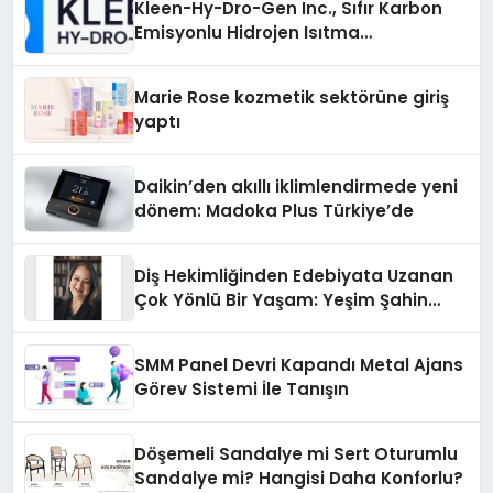
Kleen-Hy-Dro-Gen Inc., Sıfır Karbon
Emisyonlu Hidrojen Isıtma
Teknolojisinde ISO ve TSSA
Düzenleyici Onaylarını Aldı
Marie Rose kozmetik sektörüne giriş
yaptı
Daikin’den akıllı iklimlendirmede yeni
dönem: Madoka Plus Türkiye’de
Diş Hekimliğinden Edebiyata Uzanan
Çok Yönlü Bir Yaşam: Yeşim Şahin
Yaman
SMM Panel Devri Kapandı Metal Ajans
Görev Sistemi İle Tanışın
Döşemeli Sandalye mi Sert Oturumlu
Sandalye mi? Hangisi Daha Konforlu?