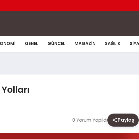
KONOMI
GENEL
GÜNCEL
MAGAZIN
SAĞLIK
SIY
ı
Yolları
0 Yorum Yapıldı
Paylaş