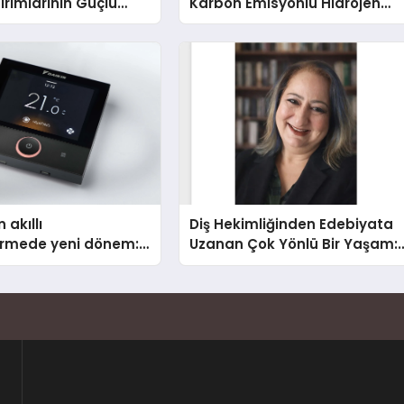
ırımlarının Güçlü
Karbon Emisyonlu Hidrojen
Olmayı Sürdürüyor
Isıtma Teknolojisinde ISO ve
TSSA Düzenleyici Onaylarını
Aldı
 akıllı
Diş Hekimliğinden Edebiyata
dirmede yeni dönem:
Uzanan Çok Yönlü Bir Yaşam:
lus Türkiye’de
Yeşim Şahin Yaman