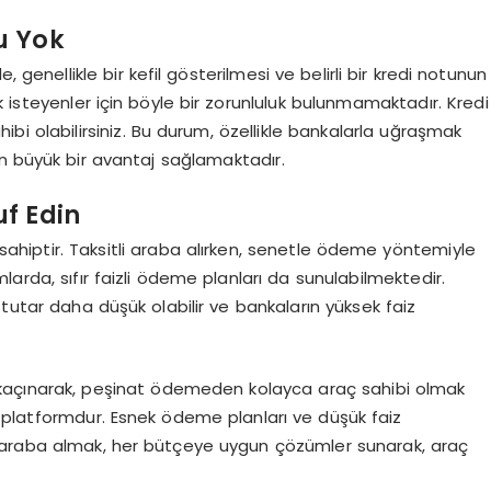
u Yok
 genellikle bir kefil gösterilmesi ve belirli bir kredi notunun
isteyenler için böyle bir zorunluluk bulunmamaktadır. Kredi
ibi olabilirsiniz. Bu durum, özellikle bankalarla uğraşmak
in büyük bir avantaj sağlamaktadır.
uf Edin
a sahiptir. Taksitli araba alırken, senetle ödeme yöntemiyle
arda, sıfır faizli ödeme planları da sunulabilmektedir.
 tutar daha düşük olabilir ve bankaların yüksek faiz
n kaçınarak, peşinat ödemeden kolayca araç sahibi olmak
 platformdur. Esnek ödeme planları ve düşük faiz
tle araba almak, her bütçeye uygun çözümler sunarak, araç