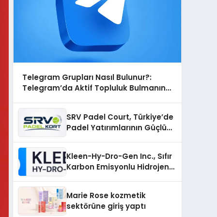
Telegram Grupları Nasıl Bulunur?:
Telegram’da Aktif Topluluk Bulmanın
Yolları
SRV Padel Court, Türkiye’de
Padel Yatırımlarının Güçlü
Markası Olmayı Sürdürüyor
Kleen-Hy-Dro-Gen Inc., Sıfır
Karbon Emisyonlu Hidrojen
Isıtma Teknolojisinde ISO ve
TSSA Düzenleyici Onaylarını
Marie Rose kozmetik
Aldı
sektörüne giriş yaptı