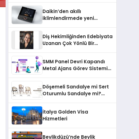
Daikin’den akıllı
iklimlendirmede yeni
dönem: Madoka Plus
Türkiye’de
Diş Hekimliğinden Edebiyata
Uzanan Çok Yönlü Bir
Yaşam: Yeşim Şahin Yaman
SMM Panel Devri Kapandı
Metal Ajans Görev Sistemi
İle Tanışın
Döşemeli Sandalye mi Sert
Oturumlu Sandalye mi?
Hangisi Daha Konforlu?
İtalya Golden Visa
Hizmetleri
Beylikdüzü’nde Beylik