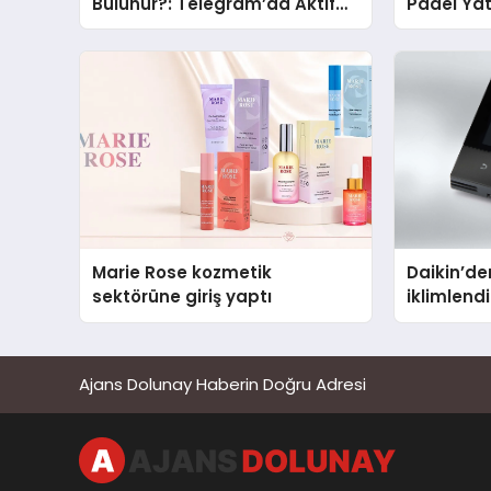
Bulunur?: Telegram’da Aktif
Padel Yat
Topluluk Bulmanın Yolları
Markası 
Marie Rose kozmetik
Daikin’den
sektörüne giriş yaptı
iklimlen
Madoka P
Ajans Dolunay Haberin Doğru Adresi