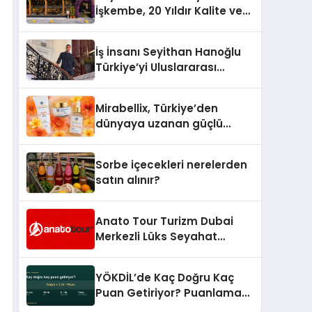
İşkembe, 20 Yıldır Kalite ve
Lezzetin Değişmeyen Adresi
İş İnsanı Seyithan Hanoğlu
Türkiye’yi Uluslararası
Arenada Tanıtmayı
Hedefliyor
Mirabellix, Türkiye’den
dünyaya uzanan güçlü
büyümesini sürdürüyor
Sorbe içecekleri nerelerden
satın alınır?
Anato Tour Turizm Dubai
Merkezli Lüks Seyahat
Hizmetleriyle Küresel
Turizmde Öne Çıkıyor
YÖKDİL’de Kaç Doğru Kaç
Puan Getiriyor? Puanlama
Sistemi Sadeleşti