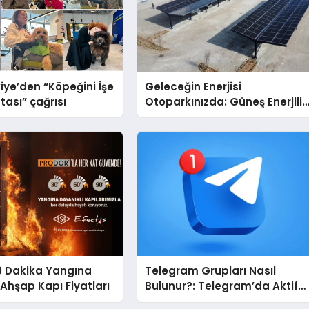
iye’den “Köpeğini İşe
Geleceğin Enerjisi
tası” çağrısı
Otoparkınızda: Güneş Enerjili
Carport (Solar Otopark)
Nedir?
0 Dakika Yangına
Telegram Grupları Nasıl
 Ahşap Kapı Fiyatları
Bulunur?: Telegram’da Aktif
Topluluk Bulmanın Yolları