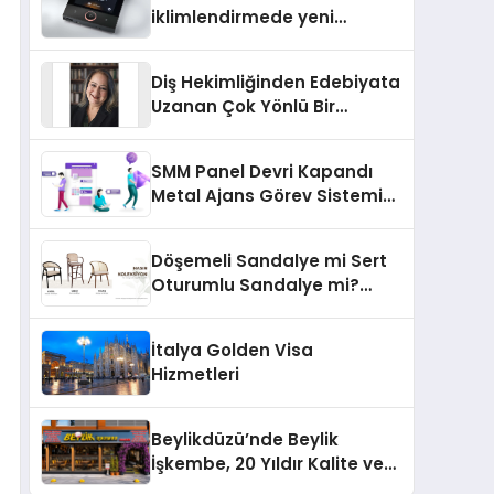
iklimlendirmede yeni
dönem: Madoka Plus
Türkiye’de
Diş Hekimliğinden Edebiyata
Uzanan Çok Yönlü Bir
Yaşam: Yeşim Şahin Yaman
SMM Panel Devri Kapandı
Metal Ajans Görev Sistemi
İle Tanışın
Döşemeli Sandalye mi Sert
Oturumlu Sandalye mi?
Hangisi Daha Konforlu?
İtalya Golden Visa
Hizmetleri
Beylikdüzü’nde Beylik
İşkembe, 20 Yıldır Kalite ve
Lezzetin Değişmeyen Adresi