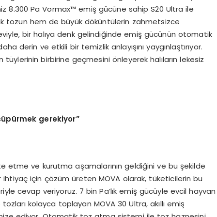
miz 8.300 Pa Vormax™ emiş gücüne sahip S20 Ultra ile
fak tozun hem de büyük döküntülerin zahmetsizce
şleviyle, bir halıya denk gelindiğinde emiş gücünün otomatik
a derin ve etkili bir temizlik anlayışını yaygınlaştırıyor.
 tüylerinin birbirine geçmesini önleyerek halıların lekesiz
ı süpürmek gerekiyor”
te etme ve kurutma aşamalarının geldiğini ve bu şekilde
Her ihtiyaç için çözüm üreten MOVA olarak, tüketicilerin bu
eriyle cevap veriyoruz. 7 bin Pa’lık emiş gücüyle evcil hayvan
e tozları kolayca toplayan MOVA 30 Ultra, akıllı emiş
timize ediyor. Otomatik toz atma sistemi ile toz haznesini