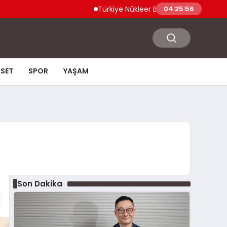
Türkiye Nükleer Bilim Olimpiyatı’na İlk Kez K
04:25:57
ASET
SPOR
YAŞAM
Son Dakika