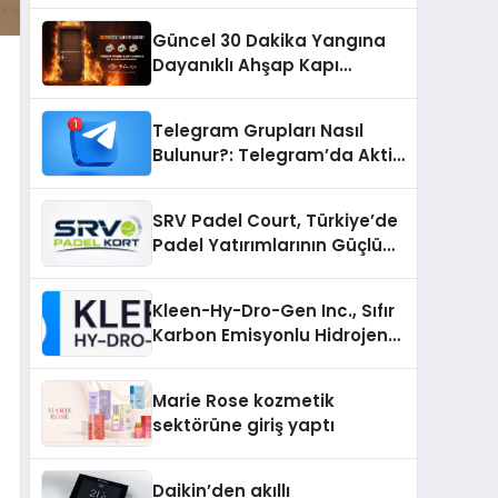
Güncel 30 Dakika Yangına
Dayanıklı Ahşap Kapı
Fiyatları
Telegram Grupları Nasıl
Bulunur?: Telegram’da Aktif
Topluluk Bulmanın Yolları
SRV Padel Court, Türkiye’de
Padel Yatırımlarının Güçlü
Markası Olmayı Sürdürüyor
Kleen-Hy-Dro-Gen Inc., Sıfır
Karbon Emisyonlu Hidrojen
Isıtma Teknolojisinde ISO ve
TSSA Düzenleyici Onaylarını
Marie Rose kozmetik
Aldı
sektörüne giriş yaptı
Daikin’den akıllı