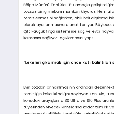
Bölge Müdürü Toni Xia, “Bu amaçla geliştirdiği
tozsuz bir iç mekanı mümkün kılıyoruz. Hem u
temizlenmesini sağlarken, akıllı halı algılama i
olarak ayarlanmasına olanak tanıyor. Böylece, dah
Çift kauçuk fırça sistemi ise saç ve evcil hayvan
kalmasını sağlıyor” açıklamasını yaptı.
“Lekeleri çıkarmak için önce katı kalıntılar
Evin tozdan arındırılmasının ardından dezenfek
temizliğin kalıcı kılındığını söyleyen Toni Xia, “
konudaki arayışlarına 30 Ultra ve S10 Plus ürünl
tüylerinden yiyecek kırıntılarına kadar tüm kir v
ayarlama özelliğiyle temizliğin verimliliğini op