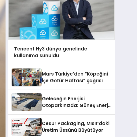
Tencent Hy3 dünya genelinde
kullanıma sunuldu
Mars Türkiye’den “Köpeğini
İşe Götür Haftası” çağrısı
Geleceğin Enerjisi
Otoparkınızda: Güneş Enerjili
Carport (Solar Otopark)
Nedir?
Cesur Packaging, Mısır’daki
Üretim Üssünü Büyütüyor