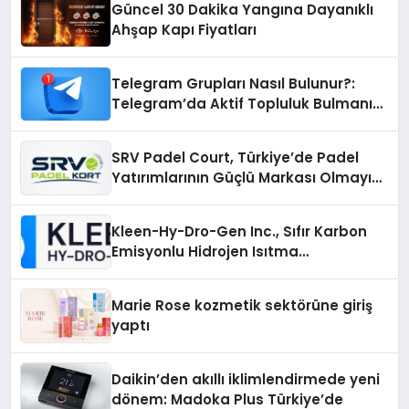
Güncel 30 Dakika Yangına Dayanıklı
Ahşap Kapı Fiyatları
Telegram Grupları Nasıl Bulunur?:
Telegram’da Aktif Topluluk Bulmanın
Yolları
SRV Padel Court, Türkiye’de Padel
Yatırımlarının Güçlü Markası Olmayı
Sürdürüyor
Kleen-Hy-Dro-Gen Inc., Sıfır Karbon
Emisyonlu Hidrojen Isıtma
Teknolojisinde ISO ve TSSA
Düzenleyici Onaylarını Aldı
Marie Rose kozmetik sektörüne giriş
yaptı
Daikin’den akıllı iklimlendirmede yeni
dönem: Madoka Plus Türkiye’de