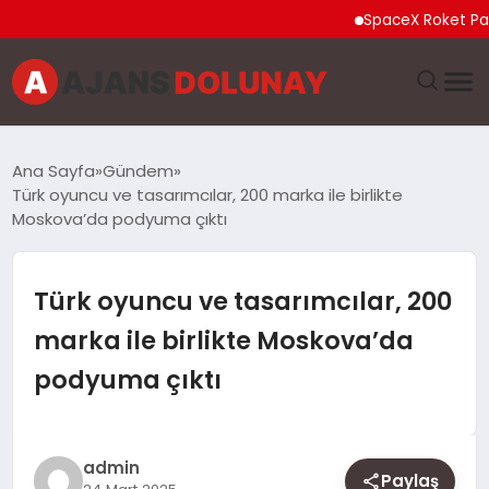
SpaceX Roket Parçası A
DÜNYA
Ana Sayfa
Gündem
Türk oyuncu ve tasarımcılar, 200 marka ile birlikte
EĞITIM
Moskova’da podyuma çıktı
EKONOMI
Türk oyuncu ve tasarımcılar, 200
GENEL
marka ile birlikte Moskova’da
podyuma çıktı
GÜNCEL
MAGAZIN
admin
Paylaş