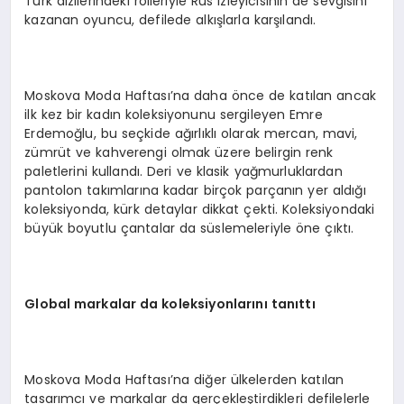
Türk dizilerindeki rolleriyle Rus izleyicisinin de sevgisini
kazanan oyuncu, defilede alkışlarla karşılandı.
Moskova Moda Haftası’na daha önce de katılan ancak
ilk kez bir kadın koleksiyonunu sergileyen Emre
Erdemoğlu, bu seçkide ağırlıklı olarak mercan, mavi,
zümrüt ve kahverengi olmak üzere belirgin renk
paletlerini kullandı. Deri ve klasik yağmurluklardan
pantolon takımlarına kadar birçok parçanın yer aldığı
koleksiyonda, kürk detaylar dikkat çekti. Koleksiyondaki
büyük boyutlu çantalar da süslemeleriyle öne çıktı.
Global markalar da koleksiyonlarını tanıttı
Moskova Moda Haftası’na diğer ülkelerden katılan
tasarımcı ve markalar da gerçekleştirdikleri defilelerle