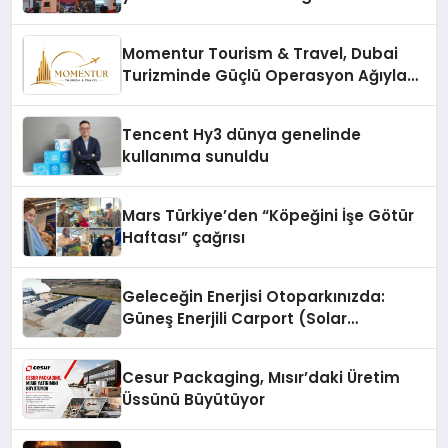
vizyonunu sergiledi
Momentur Tourism & Travel, Dubai
Turizminde Güçlü Operasyon Ağıyla
Fark Yaratıyor
Tencent Hy3 dünya genelinde
kullanıma sunuldu
Mars Türkiye’den “Köpeğini İşe Götür
Haftası” çağrısı
Geleceğin Enerjisi Otoparkınızda:
Güneş Enerjili Carport (Solar
Otopark) Nedir?
Cesur Packaging, Mısır’daki Üretim
Üssünü Büyütüyor