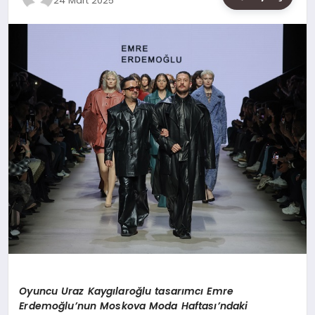
24 Mart 2025
SAĞLIK
SIYASET
SPOR
YAŞAM
Oyuncu Uraz Kaygı
laro
ğlu tasarımcı Emre
Erdemoğlu’nun Moskova Moda Haftası’ndaki