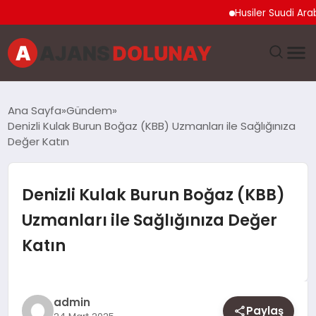
Husiler Suudi Arabistan
DÜNYA
Ana Sayfa
Gündem
Denizli Kulak Burun Boğaz (KBB) Uzmanları ile Sağlığınıza
EĞITIM
Değer Katın
EKONOMI
Denizli Kulak Burun Boğaz (KBB)
GENEL
Uzmanları ile Sağlığınıza Değer
Katın
GÜNCEL
MAGAZIN
admin
Paylaş