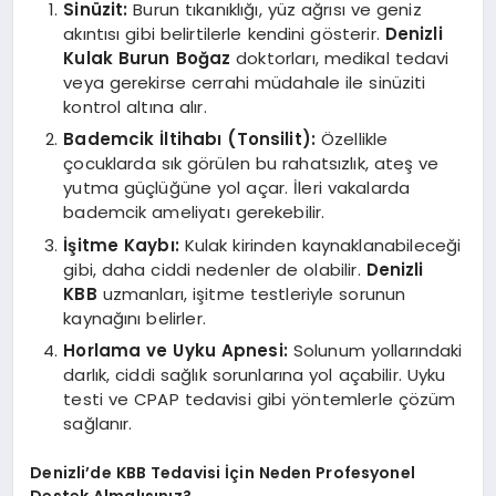
Sinüzit:
Burun tıkanıklığı, yüz ağrısı ve geniz
akıntısı gibi belirtilerle kendini gösterir.
Denizli
Kulak Burun Boğaz
doktorları, medikal tedavi
veya gerekirse cerrahi müdahale ile sinüziti
kontrol altına alır.
Bademcik İltihabı (Tonsilit):
Özellikle
çocuklarda sık görülen bu rahatsızlık, ateş ve
yutma güçlüğüne yol açar. İleri vakalarda
bademcik ameliyatı gerekebilir.
İşitme Kaybı:
Kulak kirinden kaynaklanabileceği
gibi, daha ciddi nedenler de olabilir.
Denizli
KBB
uzmanları, işitme testleriyle sorunun
kaynağını belirler.
Horlama ve Uyku Apnesi:
Solunum yollarındaki
darlık, ciddi sağlık sorunlarına yol açabilir. Uyku
testi ve CPAP tedavisi gibi yöntemlerle çözüm
sağlanır.
Denizli’de KBB Tedavisi İçin Neden Profesyonel
Destek Almalısınız?