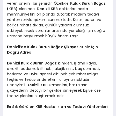
veren önemli bir şehirdir. Özellikle
Kulak Burun Boğaz
(KBB)
alanında,
Denizli KBB
doktorları hasta
memnuniyetini ön planda tutarak modern tedavi
yöntemleriyle çözüm sunmaktadır. Kulak, burun ve
boğaz rahatsızlıkları, günlük yaşamı olumsuz
etkileyebilecek sorunlar arasında yer aldığı için doğru
uzmana başvurmak büyük önem taşır.
Denizli’de Kulak Burun Boğaz Şikayetleriniz İçin
Doğru Adres
Denizli Kulak Burun Boğaz
klinikleri, işitme kaybı,
sinüzit, bademcik iltihabı, alerjik rinit, baş dönmesi,
horlama ve uyku apnesi gibi pek çok rahatsızlığın
teşhis ve tedavisinde etkin rol oynamaktadır.
Deneyimli
Denizli KBB
uzmanları, hastaların
şikayetlerini detaylı bir şekilde dinleyerek kişiye özel
tedavi planları oluşturmaktadır.
En Sık Görülen KBB Hastalıkları ve Tedavi Yöntemleri