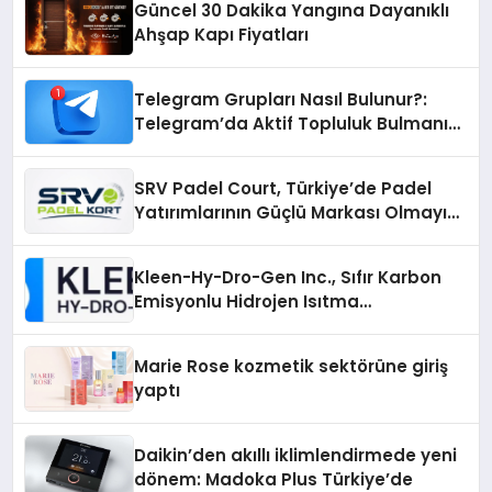
Güncel 30 Dakika Yangına Dayanıklı
Ahşap Kapı Fiyatları
Telegram Grupları Nasıl Bulunur?:
Telegram’da Aktif Topluluk Bulmanın
Yolları
SRV Padel Court, Türkiye’de Padel
Yatırımlarının Güçlü Markası Olmayı
Sürdürüyor
Kleen-Hy-Dro-Gen Inc., Sıfır Karbon
Emisyonlu Hidrojen Isıtma
Teknolojisinde ISO ve TSSA
Düzenleyici Onaylarını Aldı
Marie Rose kozmetik sektörüne giriş
yaptı
Daikin’den akıllı iklimlendirmede yeni
dönem: Madoka Plus Türkiye’de